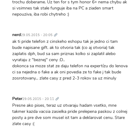
trochu doberame. Uz ten for s tym honor 6+ nema chybu ak
si vsimnes tak stale funguje iba na PC a ziaden smart
nepouziva, iba robi chytreho :)
Trvalý
odkaz
nerd
29.05.2015 - 20:05
ak ti pride telefon z cinskeho eshopu tak je jedno ci tam
bude napisane gift. ak to otvoria tak (co aj otvoria) tak
zaplatis dph, bud sa sam priznas kolko si zaplatil alebo
vyrataju z "beznej" ceny :D..
dokonca sa moze stat ze daju telefon na expertízu do lenova
ci sa nejedna o fake a ak oni povedia ze to fake j tak bude
zosrotovany... zlate casy z pred 2-3 rokov sa uz minuly
Trvalý
odkaz
Peter
29.05.2015 - 20:11
Presne ako pises, teraz uz otvaraju hadam vsetko, mne
takmer kazda vacsia zasielka pride prelepena paskou z colnej
posty a pre dve som musel ist tam a deklarovat cenu. Stare
zlate casy :(