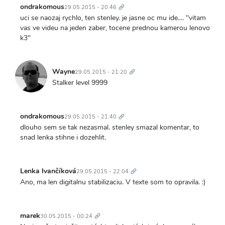
odkaz
ondrakomous
29.05.2015 - 20:46
uci se naozaj rychlo, ten stenley. je jasne oc mu ide.... "vitam
vas ve videu na jeden zaber, tocene prednou kamerou lenovo
k3"
Trvalý
odkaz
Wayne
29.05.2015 - 21:20
Stalker level 9999
Trvalý
odkaz
ondrakomous
29.05.2015 - 21:40
dlouho sem se tak nezasmal. stenley smazal komentar, to
snad lenka stihne i dozehlit.
Trvalý
odkaz
Lenka Ivančíková
29.05.2015 - 22:04
Ano, ma len digitalnu stabilizaciu. V texte som to opravila. :)
Trvalý
odkaz
marek
30.05.2015 - 00:24