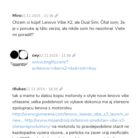
Trvalý
odkaz
Miro
02.11.2015 - 21:36
Chcem si kúpiť Lenovo Vibe X2, ale Dual Sim. Čítal som, že
je v ponuke aj táto verzia, ale nikde som ho nezohnal. Viete
mi poradiť?
Trvalý
odkaz
oxy
02.11.2015 - 21:56
www.lmgtfy.com/?
q=lenovo+vibe+x2+dual+sim+buy
Trvalý
odkaz
itlukas
11.11.2015 - 18:35
tak a mame tu dalsiu kopiu motoroly x style nove lenovo vibe X3 
ohlasene ,velka podobnost vo vybave dokonca ma aj stereorepro, 
spolupracu lenova s motorolou
http://www.gsmarena.com/lenovo_teases_vibe_x3_launch_on_n
new…
http://www.mojandroid.sk/lenovo-predstavi-vibe-x3-
stereoreproduktory/
na motorolu to pravdepodobne stacit nebude,
kazdopadne vyzera slusne.. a perlicka na zaver vraj neoficialna c