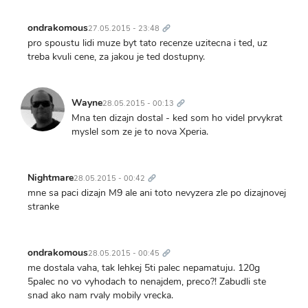
Trvalý
odkaz
ondrakomous
27.05.2015 - 23:48
pro spoustu lidi muze byt tato recenze uzitecna i ted, uz
treba kvuli cene, za jakou je ted dostupny.
Trvalý
odkaz
Wayne
28.05.2015 - 00:13
Mna ten dizajn dostal - ked som ho videl prvykrat
myslel som ze je to nova Xperia.
Trvalý
odkaz
Nightmare
28.05.2015 - 00:42
mne sa paci dizajn M9 ale ani toto nevyzera zle po dizajnovej
stranke
Trvalý
odkaz
ondrakomous
28.05.2015 - 00:45
me dostala vaha, tak lehkej 5ti palec nepamatuju. 120g
5palec no vo vyhodach to nenajdem, preco?! Zabudli ste
snad ako nam rvaly mobily vrecka.