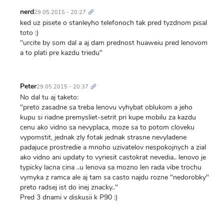
Trvalý
odkaz
nerd
29.05.2015 - 20:27
ked uz pisete o stanleyho telefonoch tak pred tyzdnom pisal
toto :)
"urcite by som dal a aj dam prednost huaweiu pred lenovom
a to plati pre kazdu triedu"
Trvalý
odkaz
Peter
29.05.2015 - 20:37
No dal tu aj taketo:
"preto zasadne sa treba lenovu vyhybat oblukom a jeho
kupu si riadne premysliet-setrit pri kupe mobilu za kazdu
cenu ako vidno sa nevyplaca, moze sa to potom cloveku
vypomstit, jednak zly fotak jednak strasne nevyladene
padajuce prostredie a mnoho uzivatelov nespokojnych a zial
ako vidno ani updaty to vyriesit castokrat nevedia.. lenovo je
typicky lacna cina ..u lenova sa mozno len rada vibe trochu
vymyka z ramca ale aj tam sa casto najdu rozne "nedorobky"
preto radsej ist do inej znacky.."
Pred 3 dnami v diskusii k P90 :)
Trvalý