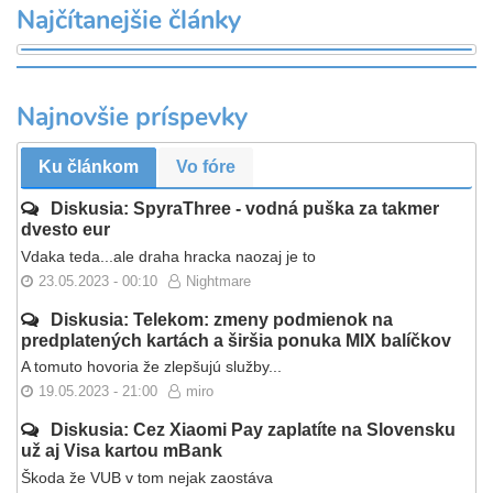
Najčítanejšie články
Najnovšie príspevky
Ku článkom
Vo fóre
Diskusia: SpyraThree - vodná puška za takmer
dvesto eur
Vdaka teda...ale draha hracka naozaj je to
23.05.2023 - 00:10
Nightmare
Diskusia: Telekom: zmeny podmienok na
predplatených kartách a širšia ponuka MIX balíčkov
A tomuto hovoria že zlepšujú služby...
19.05.2023 - 21:00
miro
Diskusia: Cez Xiaomi Pay zaplatíte na Slovensku
už aj Visa kartou mBank
Škoda že VUB v tom nejak zaostáva