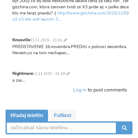
byt 200$ co by bola neskutocne lakava cena za taky fon , ceny u
gizchina.com, ktora zaroven tvrdi ze X3 pride az v polke decembra
kto ma teraz pravdu? :)
http://www.gizchina.com/2015/11/09/leno
x3-x3-lite-will-launch-3…
Trvalý
odkaz
Knoxville
11.11.2015 - 21:02
PREDSTAVENIE 16.novembra.PREDAJ v polovici decembra.
Neviem,co na tom nechapes...
Trvalý
odkaz
Nightmare
12.11.2015 - 01:34
a zas...
Log in
to post comments
Hľadaj telefón
Fulltext
V