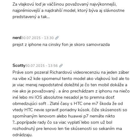
Za vlajkovú loď je väčšinou považovaný najvýkonnejši,
najprémiovejší a najdrahší model, ktorý býva aj slávnostne
predstavený a tak...
Trvalý
odkaz
nerd
30.07.2015 - 13:30
prejst z iphone na cinsky fon je skoro samovrazda
Trvalý
odkaz
Scotty
30.07.2015 - 13:56
Práve som pozeral Richardovú videorecenziu na jeden záber
na vibe x2 kde spomenul tento model ako vlajkovú lod ale to
je viac menej nepodstatné doležité je čo ten mobil dokáže a
nie ako je považovaný . a áno prechádzam z iphonu na niečo
iné lebo mi IOS absolutne nesadol je to premna dosť
obmedzujúci soft . Zlaté časy s HTC one m7 škoda že od
vtedy HTC nevie spraviť poriadny kúsok. čiže skúsenosti so
spomínaným lenovom alebo huawei p7 nemáte nikto
?...poprípade rady čo sa viac vyplatí lebo som už bol
rozhodnutý pre lenovo len tie skúsenosti so sekaním ma
odrádzaju.