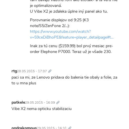
je optimalizovaná.
U Vibe X2 je zďaleka úplne iný panel ako tu.
Porovnanie displejov od 9:25 (K3
note/S5/ZenFone 2/...):
https://www.youtube.com/watch?
v=59ceDiBhoPE&feature=player_detailpage#t…
Inak za tú cenu ($159.99) bol prvý mesiac pre-
order Elephone P7000. Teraz už je všade 230.
Trvalý
odkaz
rtg
28.05.2015 - 17:07
paci sa mi, ze Lenovo pridava do balenia tie obaly a folie, za
to u mna plus
Trvalý
odkaz
patkele
29.05.2015 - 16:09
Vibe X2 nema opticku stabilizaciu
Trvalý
odkaz
ondrakomous
29.05.2015 - 16:31