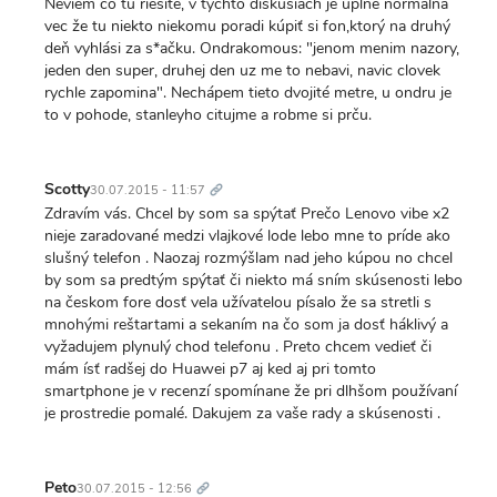
Neviem čo tu riešite, v týchto diskusiách je úplne normálna
vec že tu niekto niekomu poradi kúpiť si fon,ktorý na druhý
deň vyhlási za s*ačku. Ondrakomous: "jenom menim nazory,
jeden den super, druhej den uz me to nebavi, navic clovek
rychle zapomina". Nechápem tieto dvojité metre, u ondru je
to v pohode, stanleyho citujme a robme si prču.
Trvalý
odkaz
Scotty
30.07.2015 - 11:57
Zdravím vás. Chcel by som sa spýtať Prečo Lenovo vibe x2
nieje zaradované medzi vlajkové lode lebo mne to príde ako
slušný telefon . Naozaj rozmýšlam nad jeho kúpou no chcel
by som sa predtým spýtať či niekto má sním skúsenosti lebo
na českom fore dosť vela užívatelou písalo že sa stretli s
mnohými reštartami a sekaním na čo som ja dosť háklivý a
vyžadujem plynulý chod telefonu . Preto chcem vedieť či
mám ísť radšej do Huawei p7 aj ked aj pri tomto
smartphone je v recenzí spomínane že pri dlhšom používaní
je prostredie pomalé. Dakujem za vaše rady a skúsenosti .
Trvalý
odkaz
Peto
30.07.2015 - 12:56