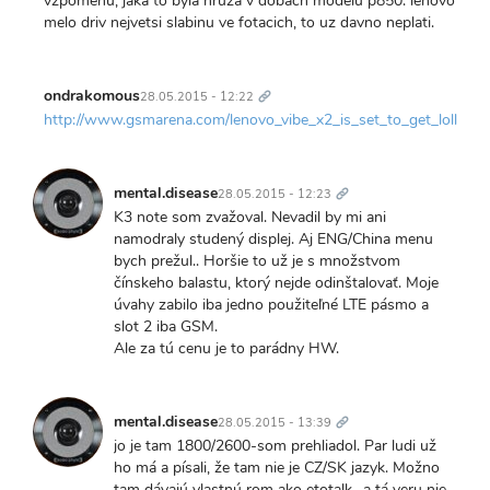
vzpomenu, jaka to byla hruza v dobach modelu p850. lenovo
melo driv nejvetsi slabinu ve fotacich, to uz davno neplati.
Trvalý
odkaz
ondrakomous
28.05.2015 - 12:22
http://www.gsmarena.com/lenovo_vibe_x2_is_set_to_get_lollipo
Trvalý
odkaz
mental.disease
28.05.2015 - 12:23
K3 note som zvažoval. Nevadil by mi ani
namodraly studený displej. Aj ENG/China menu
bych prežul.. Horšie to už je s množstvom
čínskeho balastu, ktorý nejde odinštalovať. Moje
úvahy zabilo iba jedno použiteľné LTE pásmo a
slot 2 iba GSM.
Ale za tú cenu je to parádny HW.
Trvalý
odkaz
mental.disease
28.05.2015 - 13:39
jo je tam 1800/2600-som prehliadol. Par ludi už
ho má a písali, že tam nie je CZ/SK jazyk. Možno
tam dávajú vlastnú rom ako etotalk- a tá veru nie