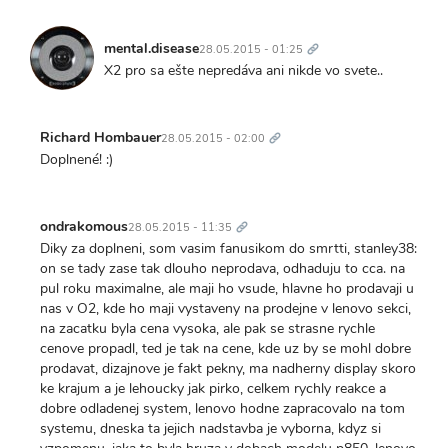
Trvalý
odkaz
mental.disease
28.05.2015 - 01:25
X2 pro sa ešte nepredáva ani nikde vo svete..
Trvalý
odkaz
Richard Hombauer
28.05.2015 - 02:00
Doplnené! :)
Trvalý
odkaz
ondrakomous
28.05.2015 - 11:35
Diky za doplneni, som vasim fanusikom do smrtti, stanley38:
on se tady zase tak dlouho neprodava, odhaduju to cca. na
pul roku maximalne, ale maji ho vsude, hlavne ho prodavaji u
nas v O2, kde ho maji vystaveny na prodejne v lenovo sekci,
na zacatku byla cena vysoka, ale pak se strasne rychle
cenove propadl, ted je tak na cene, kde uz by se mohl dobre
prodavat, dizajnove je fakt pekny, ma nadherny display skoro
ke krajum a je lehoucky jak pirko, celkem rychly reakce a
dobre odladenej system, lenovo hodne zapracovalo na tom
systemu, dneska ta jejich nadstavba je vyborna, kdyz si