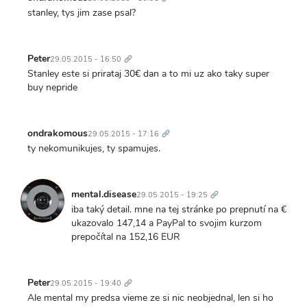
stanley, tys jim zase psal?
Trvalý
odkaz
Peter
29.05.2015 - 16:50
Stanley este si prirataj 30€ dan a to mi uz ako taky super
buy nepride
Trvalý
odkaz
ondrakomous
29.05.2015 - 17:16
ty nekomunikujes, ty spamujes.
Trvalý
odkaz
mental.disease
29.05.2015 - 19:25
iba taký detail. mne na tej stránke po prepnutí na €
ukazovalo 147,14 a PayPal to svojim kurzom
prepočítal na 152,16 EUR
Trvalý
odkaz
Peter
29.05.2015 - 19:40
Ale mental my predsa vieme ze si nic neobjednal, len si ho