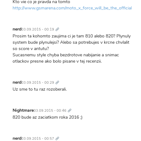
Kto vie co je pravda na tomto
http://www.gsmarena.com/moto_x_force_will_be_the_official_na
Trvalý
odkaz
nerd
03.09.2015 - 00:19
Prosim ta kohomto zaujima ci je tam 810 alebo 820? Plynuly
system bude plynulejsi? Alebo sa potrebujes v krcne chvlalit
so score v antutu?
Sucasnemu style chyba bezdrotove nabijanie a snimac
otlackov presne ako bolo pisane v tej recenzii.
Trvalý
odkaz
nerd
03.09.2015 - 00:29
Uz sme to tu raz rozoberali.
Trvalý
odkaz
Nightmare
03.09.2015 - 00:46
820 bude az zaciatkom roka 2016 ;)
Trvalý
odkaz
nerd
03.09.2015 - 00:57