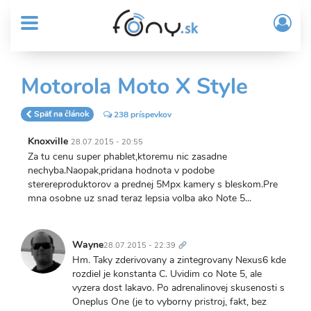
User
Skočiť
Prih
na
MENU
account
/
hlavný
Regi
menu
obsah
Sub
Motorola Moto X Style
Header
menu
Späť na článok
238 príspevkov
Knoxville
28.07.2015 - 20:55
Za tu cenu super phablet,ktoremu nic zasadne
nechyba.Naopak,pridana hodnota v podobe
sterereproduktorov a prednej 5Mpx kamery s bleskom.Pre
mna osobne uz snad teraz lepsia volba ako Note 5...
Trvalý
odkaz
Wayne
28.07.2015 - 22:39
Hm. Taky zderivovany a zintegrovany Nexus6 kde
rozdiel je konstanta C. Uvidim co Note 5, ale
vyzera dost lakavo. Po adrenalinovej skusenosti s
Oneplus One (je to vyborny pristroj, fakt, bez