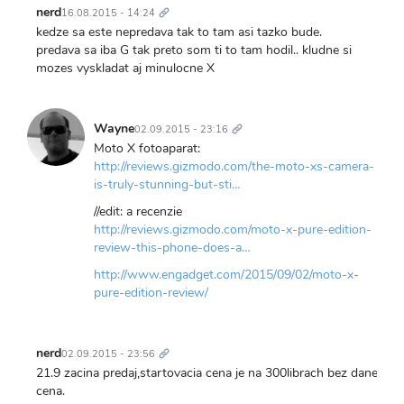
odkaz
nerd
16.08.2015 - 14:24
kedze sa este nepredava tak to tam asi tazko bude.
predava sa iba G tak preto som ti to tam hodil.. kludne si
mozes vyskladat aj minulocne X
Trvalý
odkaz
Wayne
02.09.2015 - 23:16
Moto X fotoaparat:
http://reviews.gizmodo.com/the-moto-xs-camera-
is-truly-stunning-but-sti…
//edit: a recenzie
http://reviews.gizmodo.com/moto-x-pure-edition-
review-this-phone-does-a…
http://www.engadget.com/2015/09/02/moto-x-
pure-edition-review/
Trvalý
odkaz
nerd
02.09.2015 - 23:56
21.9 zacina predaj,startovacia cena je na 300librach bez dane. Co 
cena.