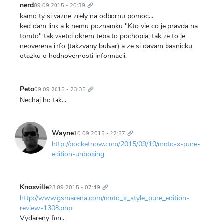
odkaz
nerd
09.09.2015 - 20:39
kamo ty si vazne zrely na odbornu pomoc...
ked dam link a k nemu poznamku "Kto vie co je pravda na
tomto" tak vsetci okrem teba to pochopia, tak ze to je
neoverena info (takzvany bulvar) a ze si davam basnicku
otazku o hodnovernosti informacii.
Trvalý
odkaz
Peto
09.09.2015 - 23:35
Nechaj ho tak...
Trvalý
odkaz
Wayne
10.09.2015 - 22:57
http://pocketnow.com/2015/09/10/moto-x-pure-
edition-unboxing
Trvalý
odkaz
Knoxville
23.09.2015 - 07:49
http://www.gsmarena.com/moto_x_style_pure_edition-
review-1308.php
Vydareny fon...