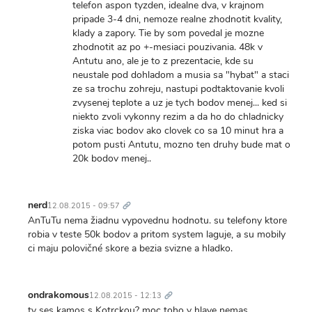
telefon aspon tyzden, idealne dva, v krajnom
pripade 3-4 dni, nemoze realne zhodnotit kvality,
klady a zapory. Tie by som povedal je mozne
zhodnotit az po +-mesiaci pouzivania. 48k v
Antutu ano, ale je to z prezentacie, kde su
neustale pod dohladom a musia sa "hybat" a staci
ze sa trochu zohreju, nastupi podtaktovanie kvoli
zvysenej teplote a uz je tych bodov menej... ked si
niekto zvoli vykonny rezim a da ho do chladnicky
ziska viac bodov ako clovek co sa 10 minut hra a
potom pusti Antutu, mozno ten druhy bude mat o
20k bodov menej..
Trvalý
odkaz
nerd
12.08.2015 - 09:57
AnTuTu nema žiadnu vypovednu hodnotu. su telefony ktore
robia v teste 50k bodov a pritom system laguje, a su mobily
ci maju polovičné skore a bezia svizne a hladko.
Trvalý
odkaz
ondrakomous
12.08.2015 - 12:13
ty ses kamos s Kotrckou? moc toho v hlave nemas.