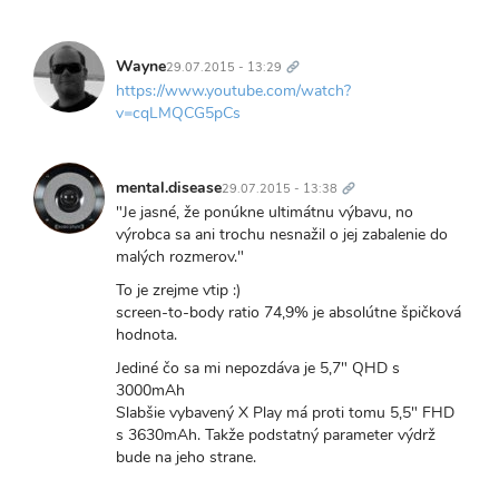
Trvalý
odkaz
Wayne
29.07.2015 - 13:29
https://www.youtube.com/watch?
v=cqLMQCG5pCs
Trvalý
odkaz
mental.disease
29.07.2015 - 13:38
"Je jasné, že ponúkne ultimátnu výbavu, no
výrobca sa ani trochu nesnažil o jej zabalenie do
malých rozmerov."
To je zrejme vtip :)
screen-to-body ratio 74,9% je absolútne špičková
hodnota.
Jediné čo sa mi nepozdáva je 5,7" QHD s
3000mAh
Slabšie vybavený X Play má proti tomu 5,5" FHD
s 3630mAh. Takže podstatný parameter výdrž
bude na jeho strane.