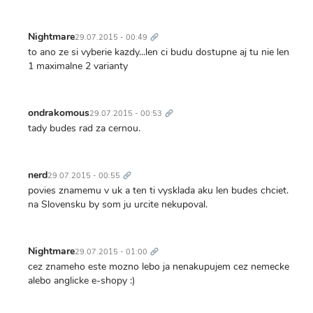
Trvalý
odkaz
Nightmare
29.07.2015 - 00:49
to ano ze si vyberie kazdy...len ci budu dostupne aj tu nie len
1 maximalne 2 varianty
Trvalý
odkaz
ondrakomous
29.07.2015 - 00:53
tady budes rad za cernou.
Trvalý
odkaz
nerd
29.07.2015 - 00:55
povies znamemu v uk a ten ti vysklada aku len budes chciet.
na Slovensku by som ju urcite nekupoval.
Trvalý
odkaz
Nightmare
29.07.2015 - 01:00
cez znameho este mozno lebo ja nenakupujem cez nemecke
alebo anglicke e-shopy :)