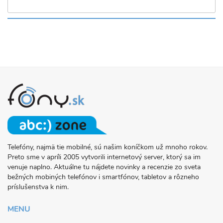
Telefóny, najmä tie mobilné, sú našim koníčkom už mnoho rokov.
O
Preto sme v apríli 2005 vytvorili internetový server, ktorý sa im
PROJEKTE
venuje naplno. Aktuálne tu nájdete novinky a recenzie zo sveta
FONY.SK
bežných mobiných telefónov i smartfónov, tabletov a rôzneho
príslušenstva k nim.
MENU