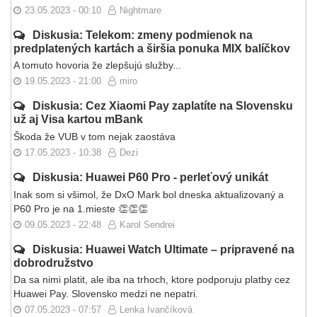
23.05.2023 - 00:10
Nightmare
Diskusia: Telekom: zmeny podmienok na
predplatených kartách a širšia ponuka MIX balíčkov
A tomuto hovoria že zlepšujú služby...
19.05.2023 - 21:00
miro
Diskusia: Cez Xiaomi Pay zaplatíte na Slovensku
už aj Visa kartou mBank
Škoda že VUB v tom nejak zaostáva
17.05.2023 - 10:38
Dezi
Diskusia: Huawei P60 Pro - perleťový unikát
Inak som si všimol, že DxO Mark bol dneska aktualizovaný a
P60 Pro je na 1.mieste 👏👏👏
09.05.2023 - 22:48
Karol Sendrei
Diskusia: Huawei Watch Ultimate – pripravené na
dobrodružstvo
Da sa nimi platit, ale iba na trhoch, ktore podporuju platby cez
Huawei Pay. Slovensko medzi ne nepatri.
07.05.2023 - 07:57
Lenka Ivančíková