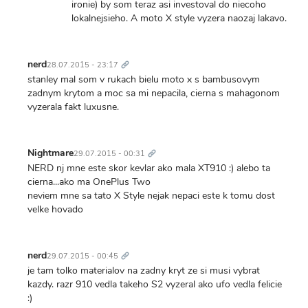
ironie) by som teraz asi investoval do niecoho
lokalnejsieho. A moto X style vyzera naozaj lakavo.
Trvalý
odkaz
nerd
28.07.2015 - 23:17
stanley mal som v rukach bielu moto x s bambusovym
zadnym krytom a moc sa mi nepacila, cierna s mahagonom
vyzerala fakt luxusne.
Trvalý
odkaz
Nightmare
29.07.2015 - 00:31
NERD nj mne este skor kevlar ako mala XT910 :) alebo ta
cierna...ako ma OnePlus Two
neviem mne sa tato X Style nejak nepaci este k tomu dost
velke hovado
Trvalý
odkaz
nerd
29.07.2015 - 00:45
je tam tolko materialov na zadny kryt ze si musi vybrat
kazdy. razr 910 vedla takeho S2 vyzeral ako ufo vedla felicie
:)