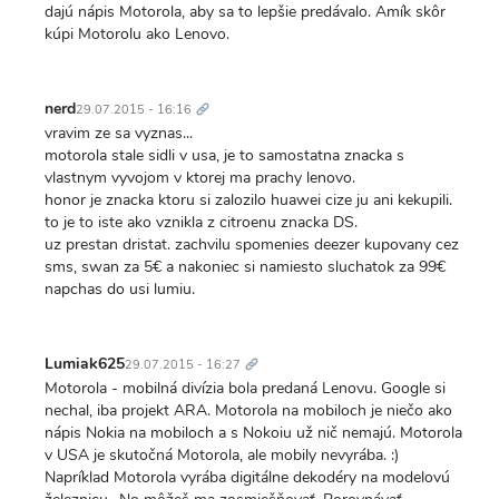
dajú nápis Motorola, aby sa to lepšie predávalo. Amík skôr
kúpi Motorolu ako Lenovo.
Trvalý
odkaz
nerd
29.07.2015 - 16:16
vravim ze sa vyznas...
motorola stale sidli v usa, je to samostatna znacka s
vlastnym vyvojom v ktorej ma prachy lenovo.
honor je znacka ktoru si zalozilo huawei cize ju ani kekupili.
to je to iste ako vznikla z citroenu znacka DS.
uz prestan dristat. zachvilu spomenies deezer kupovany cez
sms, swan za 5€ a nakoniec si namiesto sluchatok za 99€
napchas do usi lumiu.
Trvalý
odkaz
Lumiak625
29.07.2015 - 16:27
Motorola - mobilná divízia bola predaná Lenovu. Google si
nechal, iba projekt ARA. Motorola na mobiloch je niečo ako
nápis Nokia na mobiloch a s Nokoiu už nič nemajú. Motorola
v USA je skutočná Motorola, ale mobily nevyrába. :)
Napríklad Motorola vyrába digitálne dekodéry na modelovú