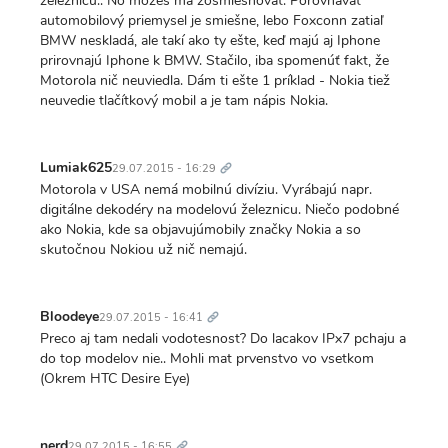
železnicu.. No môžeš ma zosmiešňovať. Porovnávať
automobilový priemysel je smiešne, lebo Foxconn zatiaľ
BMW neskladá, ale takí ako ty ešte, keď majú aj Iphone
prirovnajú Iphone k BMW. Stačilo, iba spomenúť fakt, že
Motorola nič neuviedla. Dám ti ešte 1 príklad - Nokia tiež
neuvedie tlačítkový mobil a je tam nápis Nokia.
Trvalý
odkaz
Lumiak625
29.07.2015 - 16:29
Motorola v USA nemá mobilnú divíziu. Vyrábajú napr.
digitálne dekodéry na modelovú železnicu. Niečo podobné
ako Nokia, kde sa objavujúmobily značky Nokia a so
skutočnou Nokiou už nič nemajú.
Trvalý
odkaz
Bloodeye
29.07.2015 - 16:41
Preco aj tam nedali vodotesnost? Do lacakov IPx7 pchaju a
do top modelov nie.. Mohli mat prvenstvo vo vsetkom
(Okrem HTC Desire Eye)
Trvalý
odkaz
nerd
29.07.2015 - 16:55