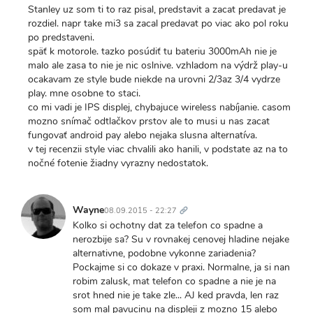
Stanley uz som ti to raz pisal, predstavit a zacat predavat je
rozdiel. napr take mi3 sa zacal predavat po viac ako pol roku
po predstaveni.
späť k motorole. tazko posúdiť tu bateriu 3000mAh nie je
malo ale zasa to nie je nic oslnive. vzhladom na výdrž play-u
ocakavam ze style bude niekde na urovni 2/3az 3/4 vydrze
play. mne osobne to staci.
co mi vadi je IPS displej, chybajuce wireless nabíjanie. casom
mozno snímač odtlačkov prstov ale to musi u nas zacat
fungovať android pay alebo nejaka slusna alternatíva.
v tej recenzii style viac chvalili ako hanili, v podstate az na to
nočné fotenie žiadny vyrazny nedostatok.
Trvalý
odkaz
Wayne
08.09.2015 - 22:27
Kolko si ochotny dat za telefon co spadne a
nerozbije sa? Su v rovnakej cenovej hladine nejake
alternativne, podobne vykonne zariadenia?
Pockajme si co dokaze v praxi. Normalne, ja si nan
robim zalusk, mat telefon co spadne a nie je na
srot hned nie je take zle... AJ ked pravda, len raz
som mal pavucinu na displeji z mozno 15 alebo