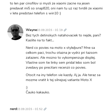
to len par cinofilov si mysli ze xiaomi zacne na jesen
predavat mi5 so snap820, oni nam tu uz raz tvrdili ze xiaomi
v lete predstavi telefon s win10 :)
Trvalý
odkaz
Wayne
03.09.2015 - 01:19
Bez tych detinskych natahovaciek to nejde, pani?
Kaslite na to fakt...
Nerd co povies na moto x style/pure? Mne sa
celkom paci, trochu otazna je vydrz pri tazsom
zatazeni. Ale mozno to vykompenzuje displej.
Vlastne som tie linky sem pridal lebo som bol
zvedavy po precitani recenzii co povies.
Otocit na iny telefon vie kazdy. Aj ja. Ale teraz sa
mozme vratit k tej silnejsej vatiante Moto X
:)
Čauko kakauko.
Trvalý
odkaz
nerd
03.09.2015 - 01:52