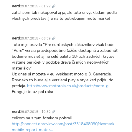
Trvalý
odkaz
nerd
29.07.2015 - 01:22
zatial som tak nakupoval aj ja, ale tuto si vyskladam podla
vlastnych predstav :) a na to potrebujem moto market
Trvalý
odkaz
nerd
29.07.2015 - 06:39
Toto ie je pravda "Pre európskych zákazníkov však bude
"Pure" verzia pravdepodobne ťažšie dostupná a zabudnúť
budeme musieť aj na celú paletu 18-tich zadných krytov
vrátane perličiek v podobe dreva či iných neobvyklých
materiálov"
Uz dnes si mozete v eu vyskladat moto g 3. Generacie.
Rovnako to bude aj s verziami play a style ked prijdu do
predaja.
http://www.motorola.co.uk/products/moto-g
Funguje to uz pol roka
Trvalý
odkaz
nerd
29.07.2015 - 10:32
celkom sa s tym fotakom pohrali
http://connect.dpreview.com/post/3318468090/dxomark-
mobile-report-motor…