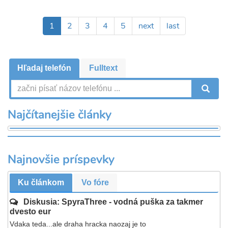
Pagination
Aktuálna
1
Page
2
Page
3
Page
4
Page
5
Ďalšia
next
Posledná
last
stránka
strana
strana
Hľadaj telefón
Fulltext
V
Najčítanejšie články
Najnovšie príspevky
Ku článkom
Vo fóre
Diskusia: SpyraThree - vodná puška za takmer
dvesto eur
Vdaka teda...ale draha hracka naozaj je to