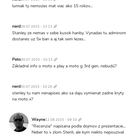
lumiak ty nemozes mat viac ako 15 rokov...
Trvalý
odkaz
nerd
29.07.2015 - 23:13
Stanley ze nemas v sebe kusok hanby. Vynadas tu adminom
dostanes uz 5x ban a aj tak sem lezes..
Trvalý
odkaz
Peto
30.07.2015 - 10:13
Základné info o moto x play a moto g 3rd gen. nebudú?
Trvalý
odkaz
nerd
30.07.2015 - 10:20
stenley tu nam nenapises ako sa daju vymienat zadne kryty
na moto x?
Trvalý
odkaz
Wayne
12.08.2015 - 09:10
"Recenzia" napisana podla dojmov z prezentacie...
Neber to v zlom Stenli, ale kym niekto nepouzival