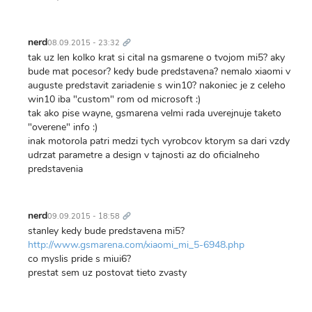
Trvalý
odkaz
nerd
08.09.2015 - 23:32
tak uz len kolko krat si cital na gsmarene o tvojom mi5? aky
bude mat pocesor? kedy bude predstavena? nemalo xiaomi v
auguste predstavit zariadenie s win10? nakoniec je z celeho
win10 iba "custom" rom od microsoft :)
tak ako pise wayne, gsmarena velmi rada uverejnuje taketo
"overene" info :)
inak motorola patri medzi tych vyrobcov ktorym sa dari vzdy
udrzat parametre a design v tajnosti az do oficialneho
predstavenia
Trvalý
odkaz
nerd
09.09.2015 - 18:58
stanley kedy bude predstavena mi5?
http://www.gsmarena.com/xiaomi_mi_5-6948.php
co myslis pride s miui6?
prestat sem uz postovat tieto zvasty
Trvalý