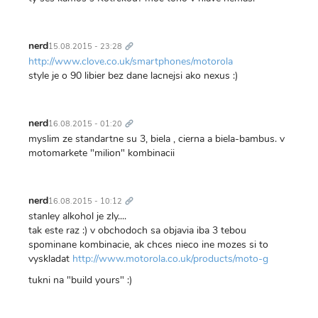
Trvalý
odkaz
nerd
15.08.2015 - 23:28
http://www.clove.co.uk/smartphones/motorola
style je o 90 libier bez dane lacnejsi ako nexus :)
Trvalý
odkaz
nerd
16.08.2015 - 01:20
myslim ze standartne su 3, biela , cierna a biela-bambus. v
motomarkete "milion" kombinacii
Trvalý
odkaz
nerd
16.08.2015 - 10:12
stanley alkohol je zly....
tak este raz :) v obchodoch sa objavia iba 3 tebou
spominane kombinacie, ak chces nieco ine mozes si to
vyskladat
http://www.motorola.co.uk/products/moto-g
tukni na "build yours" :)
Trvalý