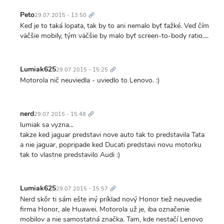
Trvalý
odkaz
Peto
29.07.2015 - 13:50
Keď je to taká lopata, tak by to ani nemalo byť ťažké. Veď čím
väčšie mobily, tým väčšie by malo byť screen-to-body ratio....
Trvalý
odkaz
Lumiak625
29.07.2015 - 15:25
Motorola nič neuviedla - uviedlo to Lenovo. :)
Trvalý
odkaz
nerd
29.07.2015 - 15:48
lumiak sa vyzna...
takze ked jaguar predstavi nove auto tak to predstavila Tata
a nie jaguar, popripade ked Ducati predstavi novu motorku
tak to vlastne predstavilo Audi :)
Trvalý
odkaz
Lumiak625
29.07.2015 - 15:57
Nerd skôr ti sám ešte iný príklad nový Honor tiež neuvedie
firma Honor, ale Huawei. Motorola už je, iba označenie
mobilov a nie samostatná značka. Tam, kde nestačí Lenovo