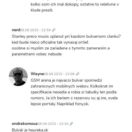
kolko som ich mal dokopy, ostatne to relativne v
klude prezili.
Trvalý
odkaz
nerd
08.09.2015 - 22:54
Stanley preco musis splanut pri kazdom bulvarnom clanku?
ked bude nieco oficialne tak vynasaj ortieľ.
osobne si myslim ze zariadene s tymnto zameranim a
parametrami vobec nebude
Trvalý
odkaz
Wayne
08.09.2015 - 23:08
GSM arena je najvacsi bulvar spomedzi
zahranicnych mobilnych webov. Kolkokrat im
specifikacie nesedia a robia si tabulky len podla
rumors. Ja ich beriem s rezervou su aj ine, ovela
lepsie portaly. Napriklad fony.sk.
Trvalý
odkaz
ondrakomous
08.09.2015 - 23:30
Bulvár je heureka.sk