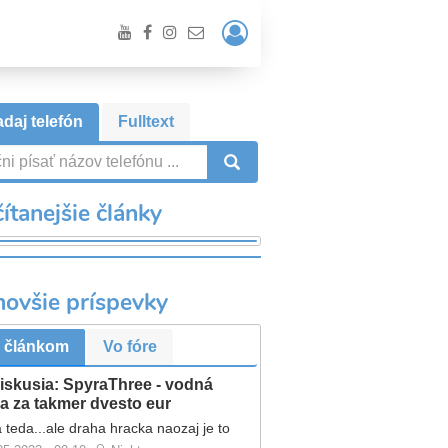
Prihlásiť
/
Registrácia
daj telefón
Fulltext
VYHĽADÁVANIE
ítanejšie články
novšie príspevky
 článkom
Vo fóre
iskusia: SpyraThree - vodná
a za takmer dvesto eur
 teda...ale draha hracka naozaj je to