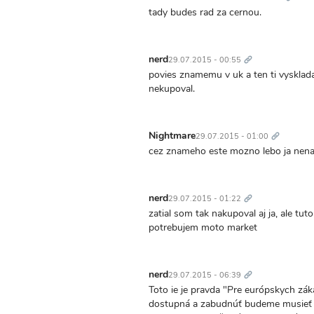
tady budes rad za cernou.
Trvalý
odkaz
nerd
29.07.2015 - 00:55
povies znamemu v uk a ten ti vysklada
nekupoval.
Trvalý
odkaz
Nightmare
29.07.2015 - 01:00
cez znameho este mozno lebo ja nena
Trvalý
odkaz
nerd
29.07.2015 - 01:22
zatial som tak nakupoval aj ja, ale tut
potrebujem moto market
Trvalý
odkaz
nerd
29.07.2015 - 06:39
Toto ie je pravda "Pre európskych zá
dostupná a zabudnúť budeme musieť aj