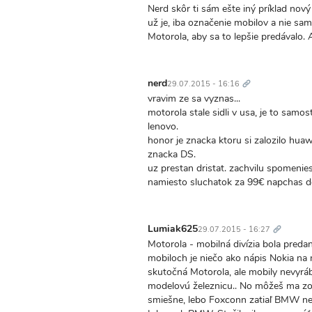
Nerd skôr ti sám ešte iný príklad nov
už je, iba označenie mobilov a nie sa
Motorola, aby sa to lepšie predávalo.
Trvalý
odkaz
nerd
29.07.2015 - 16:16
vravim ze sa vyznas...
motorola stale sidli v usa, je to sam
lenovo.
honor je znacka ktoru si zalozilo huawei
znacka DS.
uz prestan dristat. zachvilu spomeni
namiesto sluchatok za 99€ napchas do
Trvalý
odkaz
Lumiak625
29.07.2015 - 16:27
Motorola - mobilná divízia bola preda
mobiloch je niečo ako nápis Nokia na
skutočná Motorola, ale mobily nevyráb
modelovú železnicu.. No môžeš ma zo
smiešne, lebo Foxconn zatiaľ BMW nesk