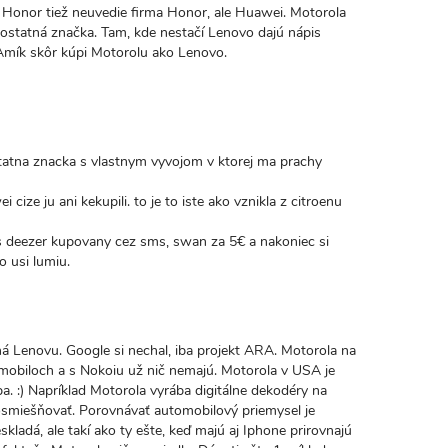
ý Honor tiež neuvedie firma Honor, ale Huawei. Motorola
mostatná značka. Tam, kde nestačí Lenovo dajú nápis
 Amík skôr kúpi Motorolu ako Lenovo.
ostatna znacka s vlastnym vyvojom v ktorej ma prachy
 cize ju ani kekupili. to je to iste ako vznikla z citroenu
es deezer kupovany cez sms, swan za 5€ a nakoniec si
 usi lumiu.
ná Lenovu. Google si nechal, iba projekt ARA. Motorola na
 mobiloch a s Nokoiu už nič nemajú. Motorola v USA je
a. :) Napríklad Motorola vyrába digitálne dekodéry na
smiešňovať. Porovnávať automobilový priemysel je
ladá, ale takí ako ty ešte, keď majú aj Iphone prirovnajú