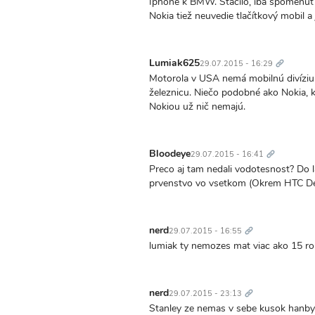
Iphone k BMW. Stačilo, iba spomenúť f
Nokia tiež neuvedie tlačítkový mobil a
Trvalý
odkaz
Lumiak625
29.07.2015 - 16:29
Motorola v USA nemá mobilnú divíziu.
železnicu. Niečo podobné ako Nokia, 
Nokiou už nič nemajú.
Trvalý
odkaz
Bloodeye
29.07.2015 - 16:41
Preco aj tam nedali vodotesnost? Do 
prvenstvo vo vsetkom (Okrem HTC De
Trvalý
odkaz
nerd
29.07.2015 - 16:55
lumiak ty nemozes mat viac ako 15 rok
Trvalý
odkaz
nerd
29.07.2015 - 23:13
Stanley ze nemas v sebe kusok hanby