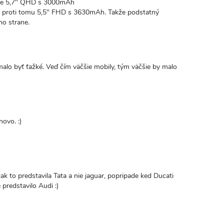
 je 5,7" QHD s 3000mAh
á proti tomu 5,5" FHD s 3630mAh. Takže podstatný
ho strane.
emalo byť ťažké. Veď čím väčšie mobily, tým väčšie by malo
novo. :)
ak to predstavila Tata a nie jaguar, popripade ked Ducati
predstavilo Audi :)