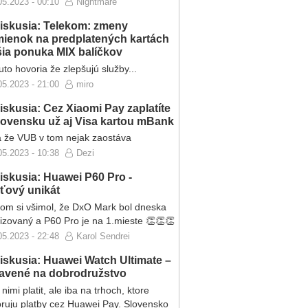
05.2023 - 00:10
Nightmare
iskusia: Telekom: zmeny
ienok na predplatených kartách
ršia ponuka MIX balíčkov
to hovoria že zlepšujú služby...
05.2023 - 21:00
miro
iskusia: Cez Xiaomi Pay zaplatíte
lovensku už aj Visa kartou mBank
 že VUB v tom nejak zaostáva
05.2023 - 10:38
Dezi
iskusia: Huawei P60 Pro -
eťový unikát
som si všimol, že DxO Mark bol dneska
lizovaný a P60 Pro je na 1.mieste 👏👏👏
05.2023 - 22:48
Karol Sendrei
iskusia: Huawei Watch Ultimate –
ravené na dobrodružstvo
nimi platit, ale iba na trhoch, ktore
ruju platby cez Huawei Pay. Slovensko