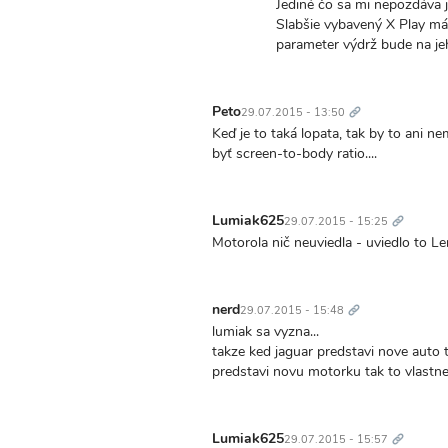
Jediné čo sa mi nepozdáva
Slabšie vybavený X Play m
parameter výdrž bude na je
Trvalý
odkaz
Peto
29.07.2015 - 13:50
Keď je to taká lopata, tak by to ani n
byť screen-to-body ratio....
Trvalý
odkaz
Lumiak625
29.07.2015 - 15:25
Motorola nič neuviedla - uviedlo to Le
Trvalý
odkaz
nerd
29.07.2015 - 15:48
lumiak sa vyzna...
takze ked jaguar predstavi nove auto t
predstavi novu motorku tak to vlastne 
Trvalý
odkaz
Lumiak625
29.07.2015 - 15:57