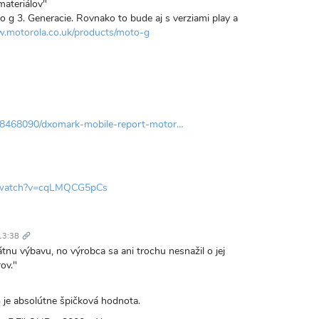
materiálov"
 g 3. Generacie. Rovnako to bude aj s verziami play a
w.motorola.co.uk/products/moto-g
318468090/dxomark-mobile-report-motor…
valý
kaz
m/watch?v=cqLMQCG5pCs
Trvalý
odkaz
13:38
átnu výbavu, no výrobca sa ani trochu nesnažil o jej
ov."
 je absolútne špičková hodnota.