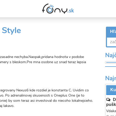
 Style
Hľa
Najč
c zasadne nechyba.Naopak,pridana hodnota v podobe
amery s bleskom.Pre mna osobne uz snad teraz lepsia
Naj
valý
kaz
Ku
tegrovany Nexus6 kde rozdiel je konstanta C. Uvidim co
avo. Po adrenalinovej skusenosti s Oneplus One (je to
D
ironie) by som teraz asi investoval do niecoho lokalnejsieho.
pušk
j lakavo.
Vdaka