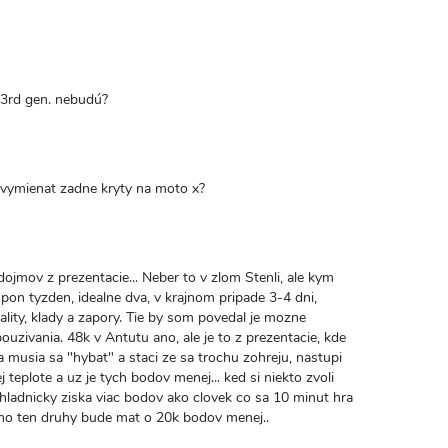
 3rd gen. nebudú?
 vymienat zadne kryty na moto x?
valý
kaz
ojmov z prezentacie... Neber to v zlom Stenli, ale kym
spon tyzden, idealne dva, v krajnom pripade 3-4 dni,
lity, klady a zapory. Tie by som povedal je mozne
ouzivania. 48k v Antutu ano, ale je to z prezentacie, kde
musia sa "hybat" a staci ze sa trochu zohreju, nastupi
 teplote a uz je tych bodov menej... ked si niekto zvoli
hladnicky ziska viac bodov ako clovek co sa 10 minut hra
no ten druhy bude mat o 20k bodov menej..