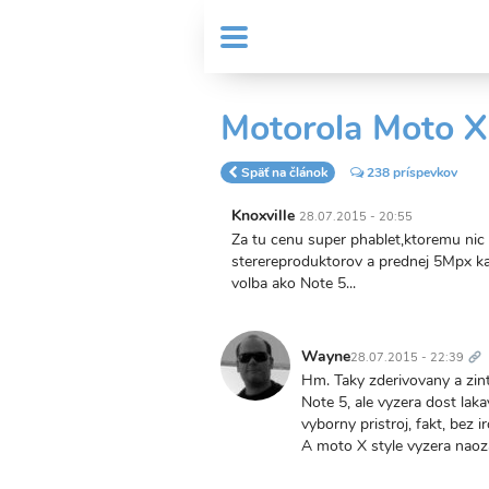
Skočiť
User
na
MENU
Sub
account
hlavný
Header
obsah
menu
menu
Motorola Moto X
Späť na článok
238 príspevkov
Knoxville
28.07.2015 - 20:55
Za tu cenu super phablet,ktoremu ni
sterereproduktorov a prednej 5Mpx k
volba ako Note 5...
Tr
od
Wayne
28.07.2015 - 22:39
Hm. Taky zderivovany a zin
Note 5, ale vyzera dost lak
vyborny pristroj, fakt, bez 
A moto X style vyzera naoza