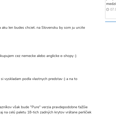
medzi
07.
 aku len budes chciet. na Slovensku by som ju urcite
kupujem cez nemecke alebo anglicke e-shopy :)
o si vyskladam podla vlastnych predstav :) a na to
kazníkov však bude "Pure" verzia pravdepodobne ťažšie
 na celú paletu 18-tich zadných krytov vrátane perličiek