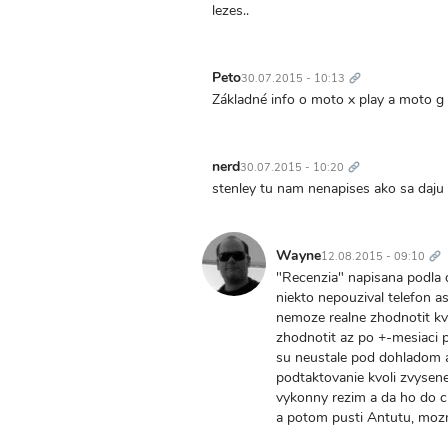
lezes..
Trvalý
odkaz
Peto
30.07.2015 - 10:13
Základné info o moto x play a moto g
Trvalý
odkaz
nerd
30.07.2015 - 10:20
stenley tu nam nenapises ako sa daju
Tr
od
Wayne
12.08.2015 - 09:10
"Recenzia" napisana podla d
niekto nepouzival telefon a
nemoze realne zhodnotit kva
zhodnotit az po +-mesiaci p
su neustale pod dohladom a 
podtaktovanie kvoli zvysenej
vykonny rezim a da ho do c
a potom pusti Antutu, moz