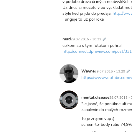
v podobe dreva či iných neobvyklých 
Uz dnes si mozete v eu vyskladat moto
style ked prijdu do predaja.
http://ww
Funguje to uz pol roka
Trvalý
odkaz
nerd
29.07.2015 - 10:32
celkom sa s tym fotakom pohrali
http://connect.dpreview.com/post/3
Tr
od
Wayne
29.07.2015 - 13:29
https://www.youtube.co
mental.disease
29.07.2015 - 
"Je jasné, že ponúkne ultim
zabalenie do malých rozmer
To je zrejme vtip :)
screen-to-body ratio 74,9%