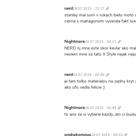
Trvalý
odkaz
nerd
28.07.2015 - 23:17
stanley mal som v rukach bielu moto
cierna s mahagonom vyzerala fakt lux
Trvalý
odkaz
Nightmare
29.07.2015 - 00:31
NERD nj mne este skor kevlar ako mal
neviem mne sa tato X Style nejak nep
Trvalý
odkaz
nerd
29.07.2015 - 00:45
je tam tolko materialov na zadny kryt 
ako ufo vedla felicie :)
Trvalý
odkaz
Nightmare
29.07.2015 - 00:49
to ano ze si vyberie kazdy...len ci bu
Trvalý
odkaz
ondrakomous
29.07.2015 - 00:53