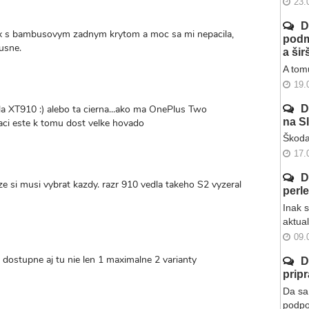
23.
D
 x s bambusovym zadnym krytom a moc sa mi nepacila,
podm
usne.
a ši
A tomu
19.
a XT910 :) alebo ta cierna...ako ma OnePlus Two
D
na S
aci este k tomu dost velke hovado
Škoda
17.
D
ze si musi vybrat kazdy. razr 910 vedla takeho S2 vyzeral
perl
Inak 
aktua
09.
du dostupne aj tu nie len 1 maximalne 2 varianty
D
prip
Da sa 
podpo