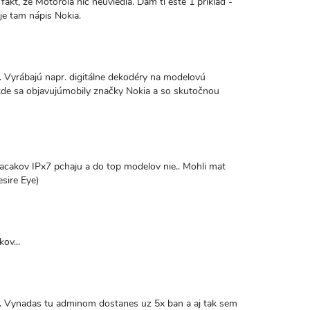
akt, že Motorola nič neuviedla. Dám ti ešte 1 príklad -
 je tam nápis Nokia.
 Vyrábajú napr. digitálne dekodéry na modelovú
kde sa objavujúmobily značky Nokia a so skutočnou
lacakov IPx7 pchaju a do top modelov nie.. Mohli mat
sire Eye)
ov...
. Vynadas tu adminom dostanes uz 5x ban a aj tak sem