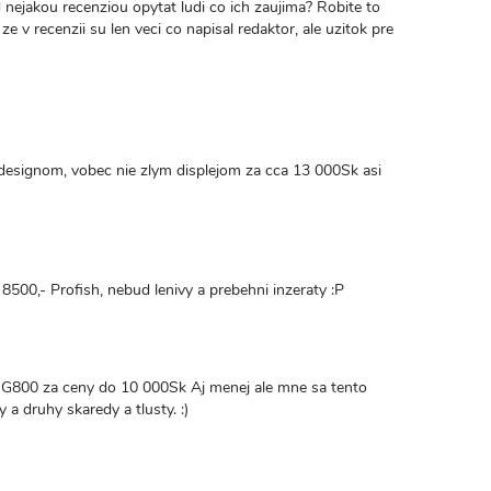
nejakou recenziou opytat ludi co ich zaujima? Robite to
e v recenzii su len veci co napisal redaktor, ale uzitok pre
designom, vobec nie zlym displejom za cca 13 000Sk asi
 8500,- Profish, nebud lenivy a prebehni inzeraty :P
, G800 za ceny do 10 000Sk Aj menej ale mne sa tento
y a druhy skaredy a tlusty. :)