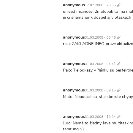
odkaz
anonymous
17.02.2008 - 23:35
unived micindev: 2mato>ak to ma mult
je ci shamshunk dospel aj v otazkach in
Trvalý
odkaz
anonymous
31.03.2008 - 03:46
riso: ZAKLADNE INFO prave aktualiz
Trvalý
odkaz
anonymous
31.03.2008 - 04:41
Palo: Tie odkazy v ?lánku su perfektn
Trvalý
odkaz
anonymous
31.03.2008 - 09:15
Mato: Nepoucili sa, stale tie iste chyby
Trvalý
odkaz
anonymous
31.03.2008 - 10:04
Juro: Nemá to žiadny Java multitasking,
tamtung :-)