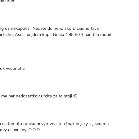
jak hrom
g uz nekupoval. Nedate do neho skoro ziadnu Java
i ticho. Asi si pojdem kupit Nokiu N95 8GB nad ten mobil
vuk vysunutia
 ma par nedostatkov urcite za to stoji :D
 sa tomuto foniku nevyrovna...len thak nejaky...aj ked ma
ylovy a luxusny :D:D:D