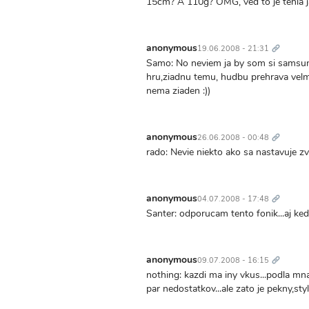
15cm? A 110g? OMG, ved to je tehla 
Trvalý
odkaz
anonymous
19.06.2008 - 21:31
Samo: No neviem ja by som si samsun
hru,ziadnu temu, hudbu prehrava velm
nema ziaden :))
Trvalý
odkaz
anonymous
26.06.2008 - 00:48
rado: Nevie niekto ako sa nastavuje z
Trvalý
odkaz
anonymous
04.07.2008 - 17:48
Santer: odporucam tento fonik...aj ked
Trvalý
odkaz
anonymous
09.07.2008 - 16:15
nothing: kazdi ma iny vkus...podla mna
par nedostatkov...ale zato je pekny,st