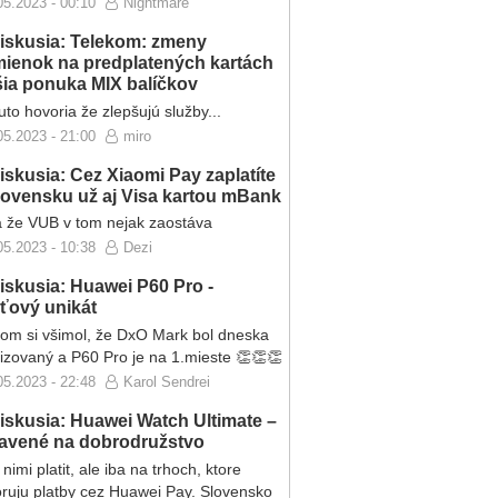
05.2023 - 00:10
Nightmare
iskusia: Telekom: zmeny
ienok na predplatených kartách
ršia ponuka MIX balíčkov
to hovoria že zlepšujú služby...
05.2023 - 21:00
miro
iskusia: Cez Xiaomi Pay zaplatíte
lovensku už aj Visa kartou mBank
 že VUB v tom nejak zaostáva
05.2023 - 10:38
Dezi
iskusia: Huawei P60 Pro -
eťový unikát
som si všimol, že DxO Mark bol dneska
lizovaný a P60 Pro je na 1.mieste 👏👏👏
05.2023 - 22:48
Karol Sendrei
iskusia: Huawei Watch Ultimate –
ravené na dobrodružstvo
nimi platit, ale iba na trhoch, ktore
ruju platby cez Huawei Pay. Slovensko