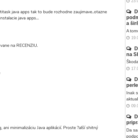
23.
itask java apps tak to bude rozhodne zaujimave..otazne
D
podm
stalacie java apps...
a ši
A tomu
19.
ovane na RECENZIU.
D
na S
Škoda
17.
e
D
perl
Inak 
aktua
09.
D
prip
 ani minimalizáciu Java aplikácií. Proste ?alší shitný
Da sa 
podpo