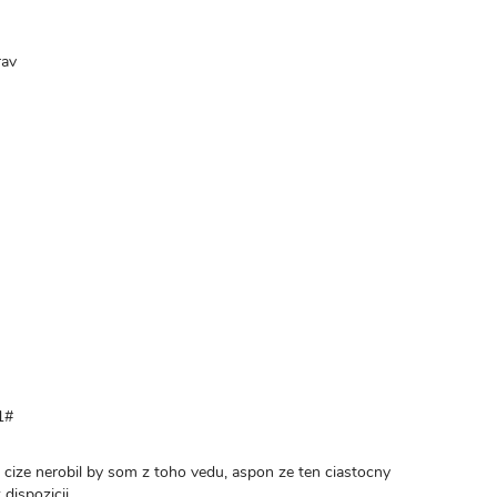
rav
1#
, cize nerobil by som z toho vedu, aspon ze ten ciastocny
dispozicii