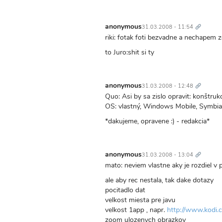
Trvalý
odkaz
anonymous
31.03.2008 - 11:54
riki: fotak foti bezvadne a nechapem ze
to Juro:shit si ty
Trvalý
odkaz
anonymous
31.03.2008 - 12:48
Quo: Asi by sa zislo opravit: konštrukc
OS: vlastný, Windows Mobile, Symbian
*dakujeme, opravene :) - redakcia*
Trvalý
odkaz
anonymous
31.03.2008 - 13:04
mato: neviem vlastne aky je rozdiel v
ale aby rec nestala, tak dake dotazy
pocitadlo dat
velkost miesta pre javu
velkost 1app , napr.
http://www.kodi.
zoom ulozenych obrazkov