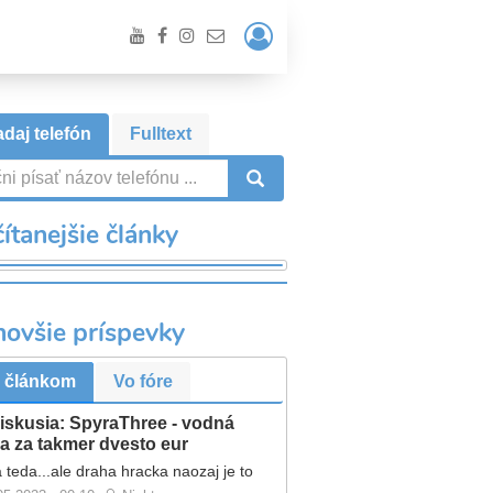
Prihlásiť
/
Registrácia
daj telefón
Fulltext
VYHĽADÁVANIE
ítanejšie články
novšie príspevky
 článkom
Vo fóre
iskusia: SpyraThree - vodná
a za takmer dvesto eur
 teda...ale draha hracka naozaj je to