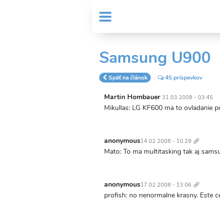
Skočiť
User
na
MENU
Sub
account
hlavný
Header
obsah
menu
menu
Samsung U900
Späť na článok
45 príspevkov
Martin Hombauer
31.03.2008 - 03:45
Mikullas: LG KF600 ma to ovladanie po
Trvalý
odkaz
anonymous
14.02.2008 - 10:29
Mato: To ma multitasking tak aj sams
Trvalý
odkaz
anonymous
17.02.2008 - 13:06
profish: no nenormalne krasny. Este 
Trvalý