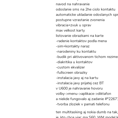
navod na nahravanie
odoslanie sms na 2he cislo kontaktu
automaticke ukladanie odoslanych sp
postupne vzrastanie zvonenia
vibracia+zvuk u sprav
max velkost karty
listovanie obrazkami na karte
-radenie kontaktov podla mena
-sim+kontakty naraz
-narodeniny ku kontaktu
-budik pri aktivovanom tichom rezime
-diakritika u kontaktov
-custom ekvalizer
-fullscreen obrazky
-instalacia javy aj na kartu
-instalacia javy prijatej cez BT
v U600 je nahravanie hovoru
volby->menu->aplikace->diktafon
a niekde fungovalo aj zadanie #*2267
-tvorba zloziek v pamati telefonu
ten multitasking aj nokia dumb na tak
je, kto chce viac ma S60, WM model k 