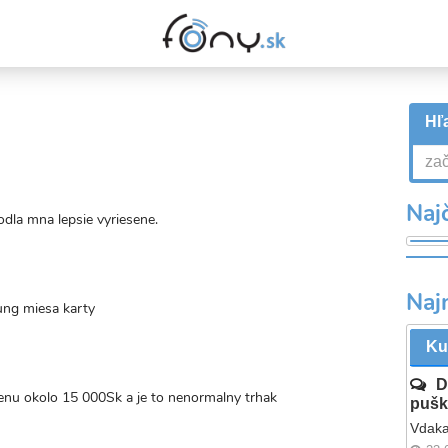
Hľa
Najč
dla mna lepsie vyriesene.
Naj
ung miesa karty
Ku
D
cenu okolo 15 000Sk a je to nenormalny trhak
pušk
Vdaka