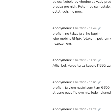
polus: Nebolo by vhodne sa vzdy pred 
predsa pre nich. Potom by sa nestalo, z
ostatnych, nic moc.
Trvalý
odkaz
anonymous
01.04.2008 - 19:44
profish: no takze ja si ho kupim
lebo mobil s 5Mpix fotakom, peknym 
nezozeniem.
Trvalý
odkaz
anonymous
03.04.2008 - 14:30
Atlis: Lol, Valdo teraz kupuje K850i za
Trvalý
odkaz
anonymous
07.04.2008 - 16:03
profish: ja viem nasiel som tam G600
strasne paci. Tie dve nie. Jeden skared
Trvalý
odkaz
anonymous
07.04.2008 - 22:27