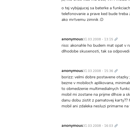
o tej vybijajucej sa baterke a funkciac
telefonovanie a prave ked bude treba 
ako mrtvemu zimnik :D
Trvalý
odkaz
anonymous
31.03.2008 - 13:15
riso: akonahle ho budem mat opat v ru
dlhodobe skusenosti, tak sa odpovedi 
Trvalý
odkaz
anonymous
31.03.2008 - 15:36
borizz: velmi dobre postavene otazky ;
bezne v mobiloch aplikovana, minimaln
to obmedzenie multimedialnych funkcii p
mobil mi zostane na prijme dlhsie a s
danu dobu zistit z pamatovej karty??
mobil ani zdaleka nesluzi primarne na v
Trvalý
odkaz
anonymous
31.03.2008 - 16:03