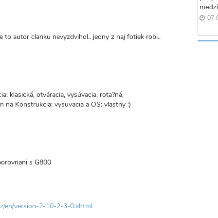
medzi
07.
 to autor clanku nevyzdvihol.. jedny z naj fotiek robi..
ia: klasická, otváracia, vysúvacia, rota?ná,
 na Konstrukcia: vysuvacia a OS: vlastny :)
 porovnani s G800
cz/en/version-2-10-2-3-0.xhtml