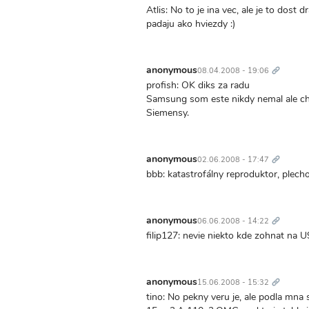
Atlis: No to je ina vec, ale je to dos
padaju ako hviezdy :)
Trvalý
odkaz
anonymous
08.04.2008 - 19:06
profish: OK diks za radu
Samsung som este nikdy nemal ale chc
Siemensy.
Trvalý
odkaz
anonymous
02.06.2008 - 17:47
bbb: katastrofálny reproduktor, plechový
Trvalý
odkaz
anonymous
06.06.2008 - 14:22
filip127: nevie niekto kde zohnat na U
Trvalý
odkaz
anonymous
15.06.2008 - 15:32
tino: No pekny veru je, ale podla mna