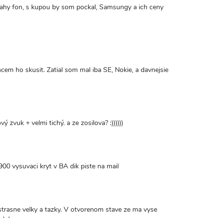
t drahy fon, s kupou by som pockal, Samsungy a ich ceny
em ho skusit. Zatial som mal iba SE, Nokie, a davnejsie
 zvuk + velmi tichý. a ze zosilova? :))))))
900 vysuvaci kryt v BA dik piste na mail
 strasne velky a tazky. V otvorenom stave ze ma vyse