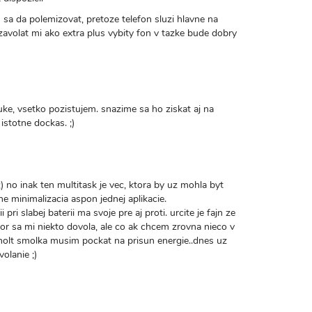
h sa da polemizovat, pretoze telefon sluzi hlavne na
zavolat mi ako extra plus vybity fon v tazke bude dobry
ke, vsetko pozistujem. snazime sa ho ziskat aj na
istotne dockas. ;)
) no inak ten multitask je vec, ktora by uz mohla byt
e minimalizacia aspon jednej aplikacie.
ri slabej baterii ma svoje pre aj proti. urcite je fajn ze
kor sa mi niekto dovola, ale co ak chcem zrovna nieco v
 holt smolka musim pockat na prisun energie..dnes uz
olanie ;)