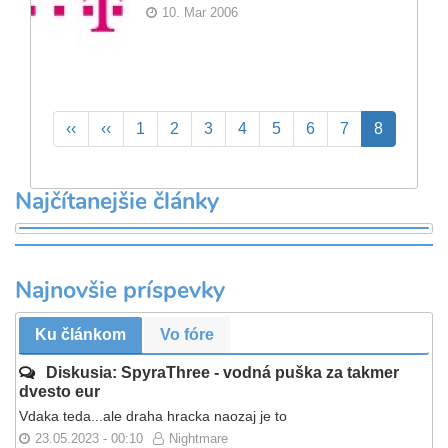
10. Mar 2006
Pagination
First
‹‹
Previous
‹‹
Page
1
Page
2
Page
3
Page
4
Page
5
Page
6
Page
7
Aktuálna
8
page
page
stránka
Najčítanejšie články
Najnovšie príspevky
Ku článkom
Vo fóre
Diskusia: SpyraThree - vodná puška za takmer
dvesto eur
Vdaka teda...ale draha hracka naozaj je to
23.05.2023 - 00:10
Nightmare