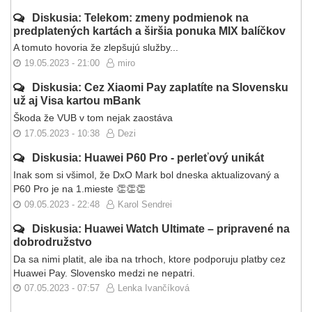
Diskusia: Telekom: zmeny podmienok na
predplatených kartách a širšia ponuka MIX balíčkov
A tomuto hovoria že zlepšujú služby...
19.05.2023 - 21:00
miro
Diskusia: Cez Xiaomi Pay zaplatíte na Slovensku
už aj Visa kartou mBank
Škoda že VUB v tom nejak zaostáva
17.05.2023 - 10:38
Dezi
Diskusia: Huawei P60 Pro - perleťový unikát
Inak som si všimol, že DxO Mark bol dneska aktualizovaný a
P60 Pro je na 1.mieste 👏👏👏
09.05.2023 - 22:48
Karol Sendrei
Diskusia: Huawei Watch Ultimate – pripravené na
dobrodružstvo
Da sa nimi platit, ale iba na trhoch, ktore podporuju platby cez
Huawei Pay. Slovensko medzi ne nepatri.
07.05.2023 - 07:57
Lenka Ivančíková