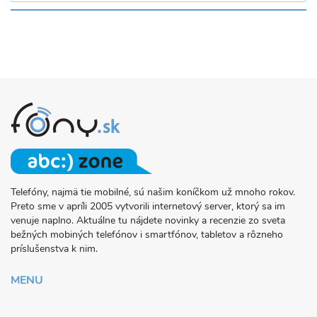
Telefóny, najmä tie mobilné, sú našim koníčkom už mnoho rokov.
O
Preto sme v apríli 2005 vytvorili internetový server, ktorý sa im
PROJEKTE
venuje naplno. Aktuálne tu nájdete novinky a recenzie zo sveta
FONY.SK
bežných mobiných telefónov i smartfónov, tabletov a rôzneho
príslušenstva k nim.
MENU