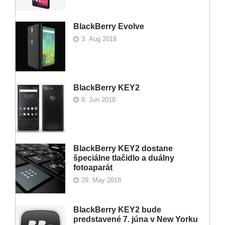
BlackBerry Evolve
3. Aug 2018
BlackBerry KEY2
8. Jun 2018
BlackBerry KEY2 dostane
špeciálne tlačidlo a duálny
fotoaparát
29. May 2018
BlackBerry KEY2 bude
predstavené 7. júna v New Yorku