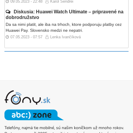
09.05.2023 - 22:48
Karol Sendrei
Diskusia: Huawei Watch Ultimate – pripravené na
dobrodružstvo
Da sa nimi platit, ale iba na trhoch, ktore podporuju platby cez
Huawei Pay. Slovensko medzi ne nepatri.
07.05.2023 - 07:57
Lenka Ivančíková
Telefóny, najmä tie mobilné, sú našim koníčkom už mnoho rokov.
O