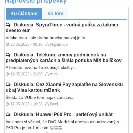
Najnovšie príspevky
Ku článkom
Vo fóre
Diskusia: SpyraThree - vodná puška za takmer
dvesto eur
Vdaka teda...ale draha hracka naozaj je to
23.05.2023 - 00:10
Nightmare
Diskusia: Telekom: zmeny podmienok na
predplatených kartách a širšia ponuka MIX balíčkov
A tomuto hovoria že zlepšujú služby...
19.05.2023 - 21:00
miro
Diskusia: Cez Xiaomi Pay zaplatíte na Slovensku
už aj Visa kartou mBank
Škoda že VUB v tom nejak zaostáva
17.05.2023 - 10:38
Dezi
Diskusia: Huawei P60 Pro - perleťový unikát
Inak som si všimol, že DxO Mark bol dneska aktualizovaný a
P60 Pro je na 1.mieste 👏👏👏