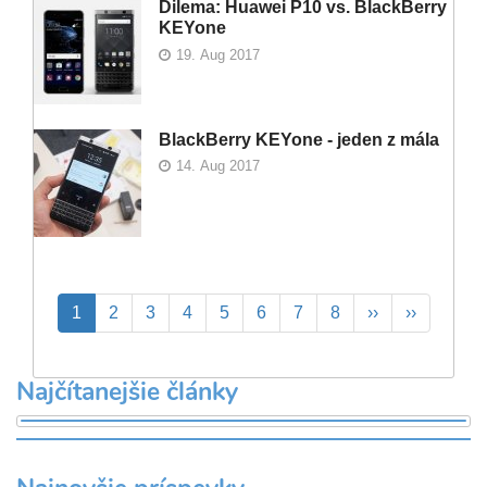
Dilema: Huawei P10 vs. BlackBerry
KEYone
19. Aug 2017
BlackBerry KEYone - jeden z mála
14. Aug 2017
Pagination
Aktuálna
1
Page
2
Page
3
Page
4
Page
5
Page
6
Page
7
Page
8
Ďalšia
››
Posledná
››
stránka
strana
strana
Najčítanejšie články