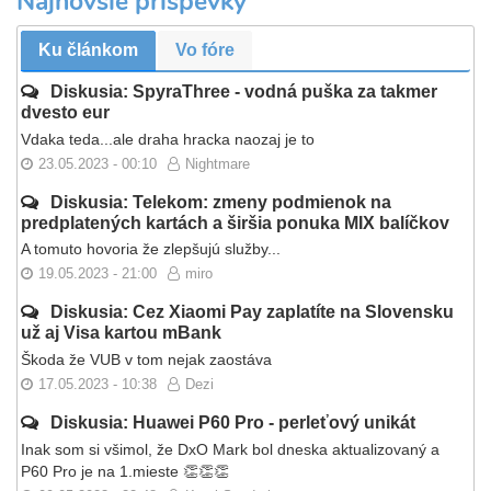
Najnovšie príspevky
Ku článkom
Vo fóre
Diskusia: SpyraThree - vodná puška za takmer
dvesto eur
Vdaka teda...ale draha hracka naozaj je to
23.05.2023 - 00:10
Nightmare
Diskusia: Telekom: zmeny podmienok na
predplatených kartách a širšia ponuka MIX balíčkov
A tomuto hovoria že zlepšujú služby...
19.05.2023 - 21:00
miro
Diskusia: Cez Xiaomi Pay zaplatíte na Slovensku
už aj Visa kartou mBank
Škoda že VUB v tom nejak zaostáva
17.05.2023 - 10:38
Dezi
Diskusia: Huawei P60 Pro - perleťový unikát
Inak som si všimol, že DxO Mark bol dneska aktualizovaný a
P60 Pro je na 1.mieste 👏👏👏