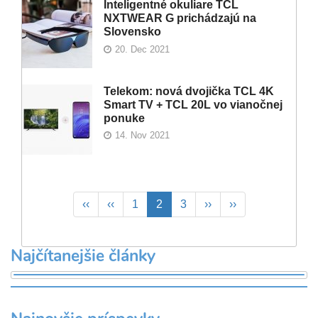
Inteligentné okuliare TCL
NXTWEAR G prichádzajú na
Slovensko
20. Dec 2021
Telekom: nová dvojička TCL 4K
Smart TV + TCL 20L vo vianočnej
ponuke
14. Nov 2021
Pagination
First
‹‹
Previous
‹‹
Page
1
Aktuálna
2
Page
3
Ďalšia
››
Posledná
››
page
page
stránka
strana
strana
Najčítanejšie články