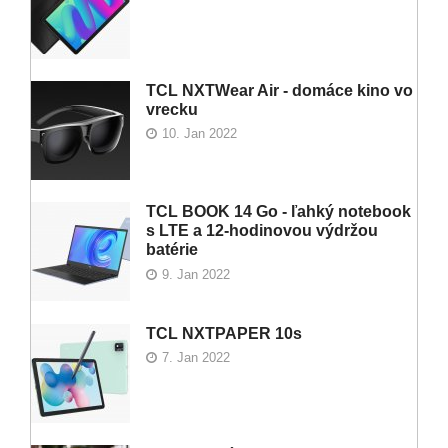
TCL NXTWear Air - domáce kino vo
vrecku
10. Jan 2022
TCL BOOK 14 Go - ľahký notebook
s LTE a 12-hodinovou výdržou
batérie
9. Jan 2022
TCL NXTPAPER 10s
7. Jan 2022