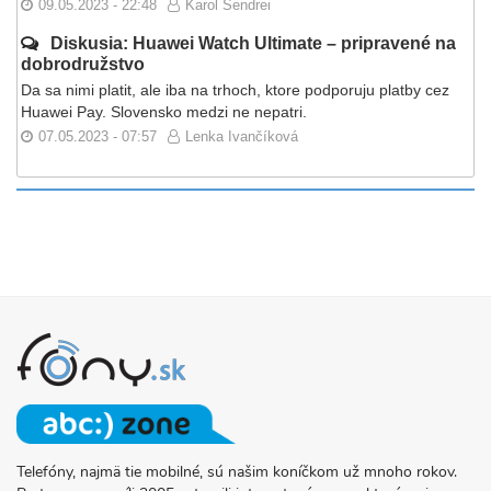
09.05.2023 - 22:48
Karol Sendrei
Diskusia: Huawei Watch Ultimate – pripravené na
dobrodružstvo
Da sa nimi platit, ale iba na trhoch, ktore podporuju platby cez
Huawei Pay. Slovensko medzi ne nepatri.
07.05.2023 - 07:57
Lenka Ivančíková
Telefóny, najmä tie mobilné, sú našim koníčkom už mnoho rokov.
O