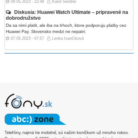
09.05.2023 - 22:48
Karol Sendrei
Diskusia: Huawei Watch Ultimate – pripravené na
dobrodružstvo
Da sa nimi platit, ale iba na trhoch, ktore podporuju platby cez
Huawei Pay. Slovensko medzi ne nepatri.
07.05.2023 - 07:57
Lenka Ivančíková
Telefóny, najmä tie mobilné, sú našim koníčkom už mnoho rokov.
O