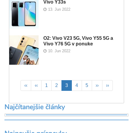
Vivo Y33s
13. Jun 2022
O2: Vivo V23 5G, Vivo Y55 5G a
Vivo Y76 5G v ponuke
10. Jun 2022
Pagination
First
‹‹
Previous
‹‹
Page
1
Page
2
Aktuálna
3
Page
4
Page
5
Ďalšia
››
Posledná
››
page
page
stránka
strana
strana
Najčítanejšie články