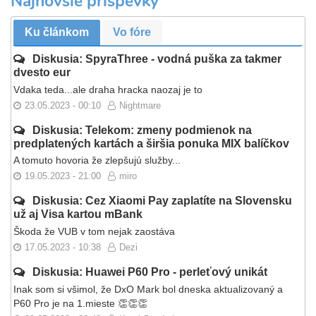
Najnovšie príspevky
Ku článkom
Vo fóre
Diskusia: SpyraThree - vodná puška za takmer
dvesto eur
Vdaka teda...ale draha hracka naozaj je to
23.05.2023 - 00:10
Nightmare
Diskusia: Telekom: zmeny podmienok na
predplatených kartách a širšia ponuka MIX balíčkov
A tomuto hovoria že zlepšujú služby...
19.05.2023 - 21:00
miro
Diskusia: Cez Xiaomi Pay zaplatíte na Slovensku
už aj Visa kartou mBank
Škoda že VUB v tom nejak zaostáva
17.05.2023 - 10:38
Dezi
Diskusia: Huawei P60 Pro - perleťový unikát
Inak som si všimol, že DxO Mark bol dneska aktualizovaný a
P60 Pro je na 1.mieste 👏👏👏