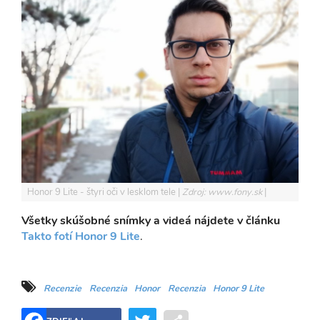
Honor 9 Lite - štyri oči v lesklom tele
Zdroj: www.fony.sk
Všetky skúšobné snímky a videá nájdete v článku
Takto fotí Honor 9 Lite
.
Recenzie
Recenzia
Honor
Recenzia
Honor 9 Lite