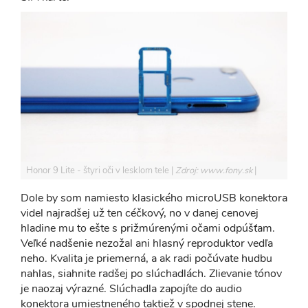
Honor 9 Lite - štyri oči v lesklom tele
Zdroj: www.fony.sk
Dole by som namiesto klasického microUSB konektora
videl najradšej už ten céčkový, no v danej cenovej
hladine mu to ešte s prižmúrenými očami odpúšťam.
Veľké nadšenie nezožal ani hlasný reproduktor vedľa
neho. Kvalita je priemerná, a ak radi počúvate hudbu
nahlas, siahnite radšej po slúchadlách. Zlievanie tónov
je naozaj výrazné. Slúchadla zapojíte do audio
konektora umiestneného taktiež v spodnej stene.