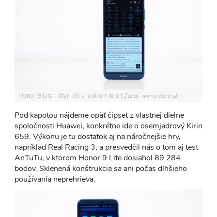
Honor 9 Lite - štyri oči v lesklom tele
Zdroj: www.fony.sk
Pod kapotou nájdeme opäť čipset z vlastnej dielne
spoločnosti Huawei, konkrétne ide o osemjadrový Kirin
659. Výkonu je tu dostatok aj na náročnejšie hry,
napríklad Real Racing 3, a presvedčil nás o tom aj test
AnTuTu, v ktorom Honor 9 Lite dosiahol 89 284
bodov. Sklenená konštrukcia sa ani počas dlhšieho
používania neprehrieva.