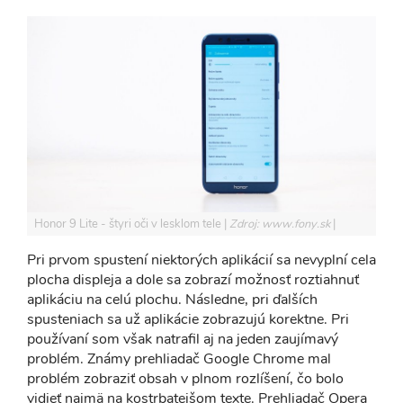
Honor 9 Lite - štyri oči v lesklom tele
Zdroj: www.fony.sk
Pri prvom spustení niektorých aplikácií sa nevyplní cela
plocha displeja a dole sa zobrazí možnosť roztiahnuť
aplikáciu na celú plochu. Následne, pri ďalších
spusteniach sa už aplikácie zobrazujú korektne. Pri
používaní som však natrafil aj na jeden zaujímavý
problém. Známy prehliadač Google Chrome mal
problém zobraziť obsah v plnom rozlíšení, čo bolo
vidieť najmä na kostrbatejšom texte. Prehliadač Opera