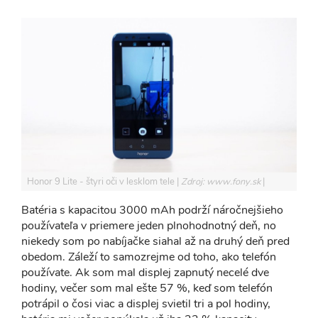
Honor 9 Lite - štyri oči v lesklom tele
Zdroj: www.fony.sk
Batéria s kapacitou 3000 mAh podrží náročnejšieho
používateľa v priemere jeden plnohodnotný deň, no
niekedy som po nabíjačke siahal až na druhý deň pred
obedom. Záleží to samozrejme od toho, ako telefón
používate. Ak som mal displej zapnutý necelé dve
hodiny, večer som mal ešte 57 %, keď som telefón
potrápil o čosi viac a displej svietil tri a pol hodiny,