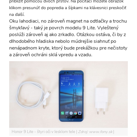
priblížiť pomocou dvoch prstov. Na počítači môžete obrázok
klikom presunúť do popredia a šípkami na klávesnici preskočiť
na ďalší.
Oku lahodiaci, no zároveň magnet na odtlačky a trochu
šmykľavý - taký je povrch modelu 9 Lite. Vyleštený
poslúži zároveň aj ako zrkadlo. Otázkou ostáva, či by z
dlhodobého hľadiska nebolo múdrejšie siahnuť po
nenápadnom kryte, ktorý bude prekážkou pre nečistoty
a zároveň ochráni sklá vpredu a vzadu.
Honor 9 Lite - štyri oči v lesklom tele
Zdroj: www.fony.sk