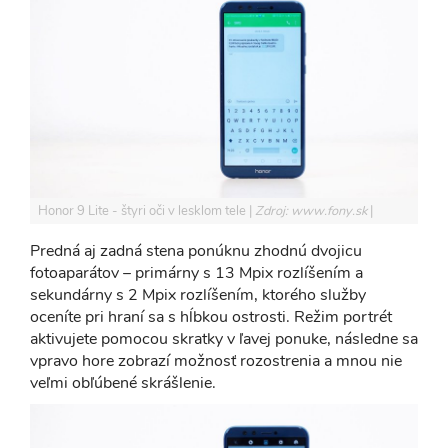
Honor 9 Lite - štyri oči v lesklom tele
Zdroj: www.fony.sk
Predná aj zadná stena ponúknu zhodnú dvojicu
fotoaparátov – primárny s 13 Mpix rozlíšením a
sekundárny s 2 Mpix rozlíšením, ktorého služby
oceníte pri hraní sa s hĺbkou ostrosti. Režim portrét
aktivujete pomocou skratky v ľavej ponuke, následne sa
vpravo hore zobrazí možnosť rozostrenia a mnou nie
veľmi obľúbené skrášlenie.