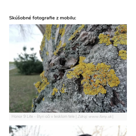
Skúšobné fotografie z mobilu:
Honor 9 Lite - štyri oči v lesklom tele
Zdroj: www.fony.sk