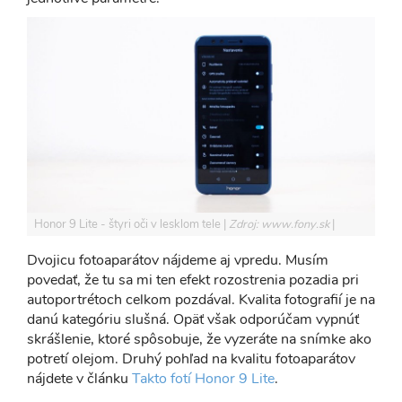
Honor 9 Lite - štyri oči v lesklom tele
Zdroj: www.fony.sk
Dvojicu fotoaparátov nájdeme aj vpredu. Musím
povedať, že tu sa mi ten efekt rozostrenia pozadia pri
autoportrétoch celkom pozdával. Kvalita fotografií je na
danú kategóriu slušná. Opäť však odporúčam vypnúť
skrášlenie, ktoré spôsobuje, že vyzeráte na snímke ako
potretí olejom. Druhý pohľad na kvalitu fotoaparátov
nájdete v článku
Takto fotí Honor 9 Lite
.