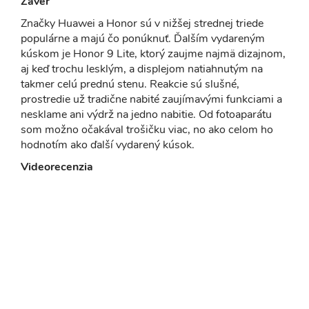
Záver
Značky Huawei a Honor sú v nižšej strednej triede
populárne a majú čo ponúknuť. Ďalším vydareným
kúskom je Honor 9 Lite, ktorý zaujme najmä dizajnom,
aj keď trochu lesklým, a displejom natiahnutým na
takmer celú prednú stenu. Reakcie sú slušné,
prostredie už tradične nabité zaujímavými funkciami a
nesklame ani výdrž na jedno nabitie. Od fotoaparátu
som možno očakával trošičku viac, no ako celom ho
hodnotím ako ďalší vydarený kúsok.
Videorecenzia