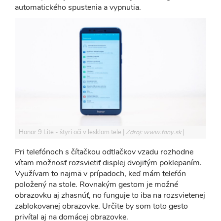
automatického spustenia a vypnutia.
Honor 9 Lite - štyri oči v lesklom tele
Zdroj: www.fony.sk
Pri telefónoch s čítačkou odtlačkov vzadu rozhodne
vítam možnosť rozsvietiť displej dvojitým poklepaním.
Využívam to najmä v prípadoch, keď mám telefón
položený na stole. Rovnakým gestom je možné
obrazovku aj zhasnúť, no funguje to iba na rozsvietenej
zablokovanej obrazovke. Určite by som toto gesto
privítal aj na domácej obrazovke.