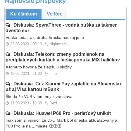
Najnovšie príspevky
Ku článkom
Vo fóre
Diskusia: SpyraThree - vodná puška za takmer
dvesto eur
Vdaka teda...ale draha hracka naozaj je to
23.05.2023 - 00:10
Nightmare
Diskusia: Telekom: zmeny podmienok na
predplatených kartách a širšia ponuka MIX balíčkov
A tomuto hovoria že zlepšujú služby...
19.05.2023 - 21:00
miro
Diskusia: Cez Xiaomi Pay zaplatíte na Slovensku
už aj Visa kartou mBank
Škoda že VUB v tom nejak zaostáva
17.05.2023 - 10:38
Dezi
Diskusia: Huawei P60 Pro - perleťový unikát
Inak som si všimol, že DxO Mark bol dneska aktualizovaný a
P60 Pro je na 1.mieste 👏👏👏