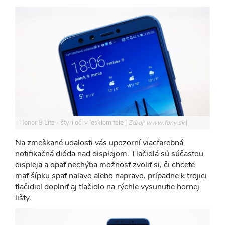
Honor 9 Lite - štyri oči v lesklom tele
Zdroj: www.fony.sk
Na zmeškané udalosti vás upozorní viacfarebná
notifikačná dióda nad displejom. Tlačidlá sú súčasťou
displeja a opäť nechýba možnosť zvoliť si, či chcete
mať šípku späť naľavo alebo napravo, prípadne k trojici
tlačidiel doplniť aj tlačidlo na rýchle vysunutie hornej
lišty.