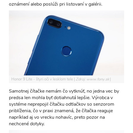
oznámení alebo poslúži pri listovaní v galérii.
Honor 9 Lite - štyri oči v lesklom tele
Zdroj: www.fony.sk
Samotnej čítačke nemám čo vytknúť, no jedna vec by
predsa len mohla byť dotiahnutá lepšie. Výrobca v
systéme neprepojil čítačku odtlačkov so senzorom
priblíženia, čo v praxi znamená, že čítačka reaguje
napríklad aj vo vrecku nohavíc, preto pozor na
nechcené dotyky.