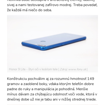
sivej a nami testovanej zafírovo modrej. Treba povedať,
že každá má niečo do seba.
Honor 9 Lite - štyri oči v lesklom tele
Zdroj: www.fony.sk
Konštrukciu pochválim aj za rozumnú hmotnosť 149
gramov a zaoblené boky, vďaka ktorým telefón dobre
padne do ruky a manipulácia je pohodlná. Menšie
mínus dávam za chýbajúcu odolnosť voči vode, ktorá v
dnešnej dobe už nie je tabu ani v nižšej strednej triede.