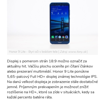
Honor 9 Lite - štyri oči v lesklom tele
Zdroj: www.fony.sk
Displej s pomerom strán 18:9 možno označiť za
aktuálny hit. Väčšiu plochu oceníte pri čítaní článkov
alebo prezeraní multimédií. Honor 9 Lite ponúkne
5,65-palcový Full HD+ displej známej technológie IPS.
Na danú veľkosť displeja je zobrazenie stále dostatočné
jemné. Príjemným prekvapením je možnosť znížiť
rozlíšenie na HD+, ktoré sa zíde v situáciách, kedy sa
každé percento batérie ráta.