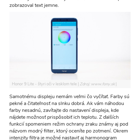
zobrazoval text jemne.
Honor 9 Lite - štyri oči v lesklom tele
Zdroj: www.fony.sk
Samotnému displeju nemám veľmi čo vyčítať. Farby sú
pekné a čitateľnosť na slnku dobrá. Ak vám náhodou
farby nesadnú, zavítajte do nastavení displeja, kde
nájdete možnosť prispôsobiť ich teplotu. Z ďalších
funkcií spomeniem režim ochrany zraku známy aj pod
názvom modrý filter, ktorý oceníte po zotmení. Okrem
intenzity filtra je možné nastaviť aj harmonogram