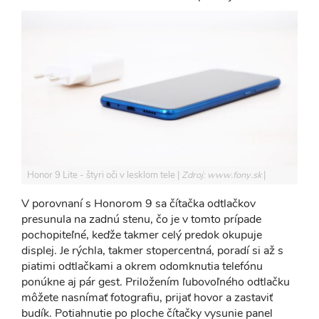
Honor 9 Lite - štyri oči v lesklom tele
Zdroj: www.fony.sk
V porovnaní s Honorom 9 sa čítačka odtlačkov
presunula na zadnú stenu, čo je v tomto prípade
pochopiteľné, keďže takmer celý predok okupuje
displej. Je rýchla, takmer stopercentná, poradí si až s
piatimi odtlačkami a okrem odomknutia telefónu
ponúkne aj pár gest. Priložením ľubovoľného odtlačku
môžete nasnímať fotografiu, prijať hovor a zastaviť
budík. Potiahnutie po ploche čítačky vysunie panel