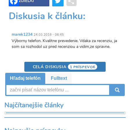
Twitter
Share
ZDIEĽAJ
Diskusia k článku:
marek1234
24.03.2018 - 06:45
Výborny telefon. Kvalitne prevedenie. Vdaka za recenziu, ja
som sa rozhodol uz pred recenziou a vidim,ze spravne.
CELÁ DISKUSIA
1 PRÍSPEVOK
Hľadaj telefón
Fulltext
V
Najčítanejšie články