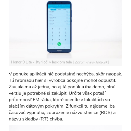
Honor 9 Lite - štyri oči v lesklom tele
Zdroj: www.fony.sk
V ponuke aplikácií nič podstatné nechýba, skôr naopak.
Tú hromadu hier si výrobca pokojne mohol odpustiť.
Zaujala ma až jedna, no aj tá ponúkla iba demo, plnú
verziu je potrebné si zakúpiť. Určite však poteší
prítomnosť FM rádia, ktoré oceníte v lokalitách so
slabším dátovým pokrytím. Z funkcii tu nájdeme iba
časovač vypnutia, zobrazenie názvu stanice (RDS) a
názvu skladby (RT) chýba.