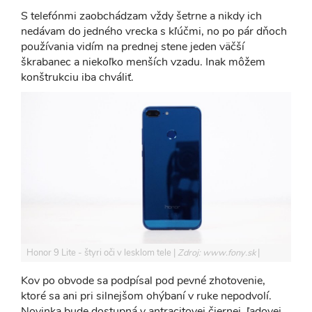
S telefónmi zaobchádzam vždy šetrne a nikdy ich
nedávam do jedného vrecka s kľúčmi, no po pár dňoch
používania vidím na prednej stene jeden väčší
škrabanec a niekoľko menších vzadu. Inak môžem
konštrukciu iba chváliť.
Honor 9 Lite - štyri oči v lesklom tele
Zdroj: www.fony.sk
Kov po obvode sa podpísal pod pevné zhotovenie,
ktoré sa ani pri silnejšom ohýbaní v ruke nepodvolí.
Novinka bude dostupná v antracitovej čiernej, ľadovej