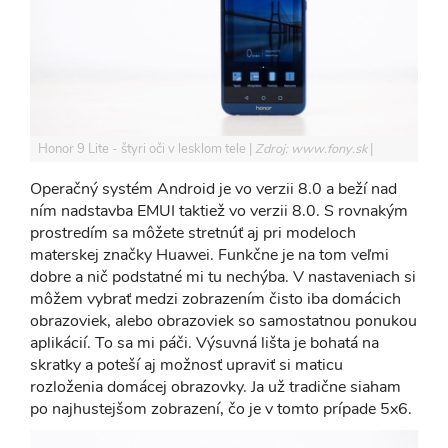
Honor 9 Lite - štyri oči v lesklom tele
Zdroj: www.fony.sk
Operačný systém Android je vo verzii 8.0 a beží nad
ním nadstavba EMUI taktiež vo verzii 8.0. S rovnakým
prostredím sa môžete stretnúť aj pri modeloch
materskej značky Huawei. Funkčne je na tom veľmi
dobre a nič podstatné mi tu nechýba. V nastaveniach si
môžem vybrať medzi zobrazením čisto iba domácich
obrazoviek, alebo obrazoviek so samostatnou ponukou
aplikácií. To sa mi páči. Výsuvná lišta je bohatá na
skratky a poteší aj možnosť upraviť si maticu
rozloženia domácej obrazovky. Ja už tradične siaham
po najhustejšom zobrazení, čo je v tomto prípade 5x6.