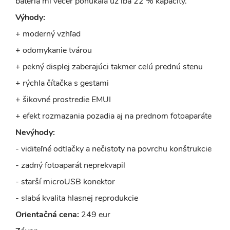
batéria mi večer ponúkala už iba 22 % kapacity.
Výhody:
+ moderný vzhľad
+ odomykanie tvárou
+ pekný displej zaberajúci takmer celú prednú stenu
+ rýchla čítačka s gestami
+ šikovné prostredie EMUI
+ efekt rozmazania pozadia aj na prednom fotoaparáte
Nevýhody:
- viditeľné odtlačky a nečistoty na povrchu konštrukcie
- zadný fotoaparát neprekvapil
- starší microUSB konektor
- slabá kvalita hlasnej reprodukcie
Orientačná cena:
249 eur