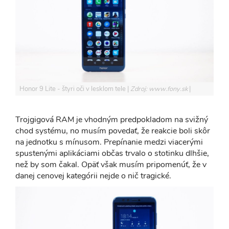
Honor 9 Lite - štyri oči v lesklom tele
Zdroj: www.fony.sk
Trojgigová RAM je vhodným predpokladom na svižný
chod systému, no musím povedať, že reakcie boli skôr
na jednotku s mínusom. Prepínanie medzi viacerými
spustenými aplikáciami občas trvalo o stotinku dlhšie,
než by som čakal. Opäť však musím pripomenúť, že v
danej cenovej kategórii nejde o nič tragické.