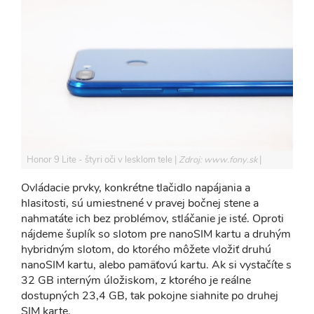
Honor 9 Lite - štyri oči v lesklom tele
Zdroj: www.fony.sk
Ovládacie prvky, konkrétne tlačidlo napájania a
hlasitosti, sú umiestnené v pravej bočnej stene a
nahmatáte ich bez problémov, stláčanie je isté. Oproti
nájdeme šuplík so slotom pre nanoSIM kartu a druhým
hybridným slotom, do ktorého môžete vložiť druhú
nanoSIM kartu, alebo pamäťovú kartu. Ak si vystačíte s
32 GB interným úložiskom, z ktorého je reálne
dostupných 23,4 GB, tak pokojne siahnite po druhej
SIM karte.