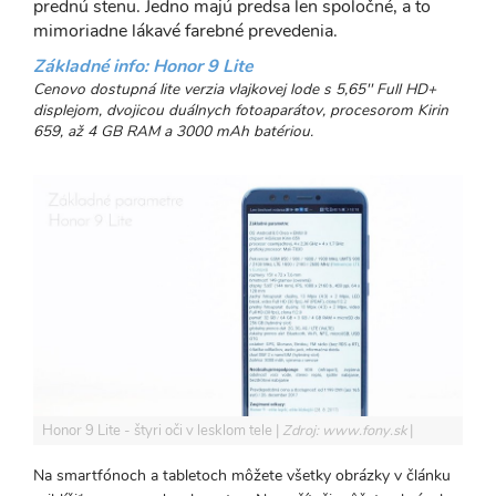
prednú stenu. Jedno majú predsa len spoločné, a to
mimoriadne lákavé farebné prevedenia.
Základné info: Honor 9 Lite
Cenovo dostupná lite verzia vlajkovej lode s 5,65'' Full HD+
displejom, dvojicou duálnych fotoaparátov, procesorom Kirin
659, až 4 GB RAM a 3000 mAh batériou.
Honor 9 Lite - štyri oči v lesklom tele
Zdroj: www.fony.sk
Na smartfónoch a tabletoch môžete všetky obrázky v článku