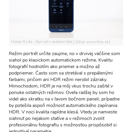
Honor 9 Lite - štyri oči v lesklom tele
Zdroj: www.fony.sk
Režim portrét určite zaujme, no v drvivej väčšine som
siahol po klasickom automatickom režime. Kvalitu
fotografií hodnotím ako priemer a možno až
podpriemer. Často som sa stretával s prepálenými
farbami, pričom ani HDR režim nerobil zázraky.
Mimochodom, HDR je na môj vkus trochu zašité v
ponuke ostatných režimov. Oveľa radšej by som ho
videl ako skratku na v ľavom bočnom paneli, prípadne
by potešila aspoň možnosť automatického zapínania
HDR. V noci kvalita rapídne klesá. Vtedy je namieste
siahnuť po nejakom statíve a v režimoch zvoliť
profesionálnu fotografiu s možnosťou prispôsobiť si
jednotlivé parametre.