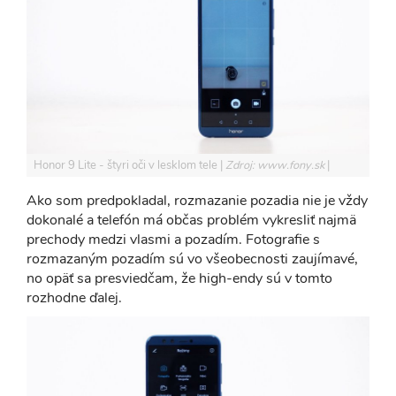
Honor 9 Lite - štyri oči v lesklom tele
Zdroj: www.fony.sk
Ako som predpokladal, rozmazanie pozadia nie je vždy
dokonalé a telefón má občas problém vykresliť najmä
prechody medzi vlasmi a pozadím. Fotografie s
rozmazaným pozadím sú vo všeobecnosti zaujímavé,
no opäť sa presviedčam, že high-endy sú v tomto
rozhodne ďalej.