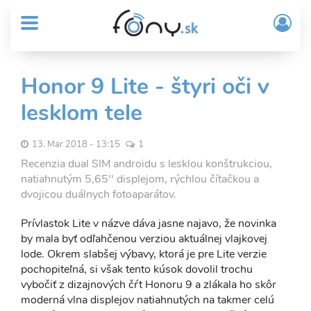
User
Skočiť
Prih
na
MENU
account
/
hlavný
Regi
menu
obsah
Sub
Honor 9 Lite - štyri oči v
Header
lesklom tele
menu
13. Mar 2018 - 13:15
1
Recenzia dual SIM androidu s lesklou konštrukciou,
natiahnutým 5,65'' displejom, rýchlou čítačkou a
dvojicou duálnych fotoaparátov.
Prívlastok Lite v názve dáva jasne najavo, že novinka
by mala byť odľahčenou verziou aktuálnej vlajkovej
lode. Okrem slabšej výbavy, ktorá je pre Lite verzie
pochopiteľná, si však tento kúsok dovolil trochu
vybočiť z dizajnových čŕt Honoru 9 a zlákala ho skôr
moderná vlna displejov natiahnutých na takmer celú