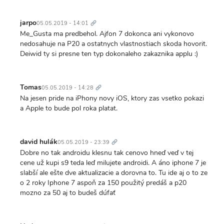
Trvalý
odkaz
jarpo
05.05.2019 - 14:01
Me_Gusta ma predbehol. Ajfon 7 dokonca ani vykonovo
nedosahuje na P20 a ostatnych vlastnostiach skoda hovorit.
Deiwid ty si presne ten typ dokonaleho zakaznika applu :)
Trvalý
odkaz
Tomas
05.05.2019 - 14:28
Na jesen pride na iPhony novy iOS, ktory zas vsetko pokazi
a Apple to bude pol roka platat.
Trvalý
odkaz
david hulák
05.05.2019 - 23:39
Dobre no tak androidu klesnu tak cenovo hneď veď v tej
cene už kupi s9 teda leď milujete androidi. A áno iphone 7 je
slabší ale ešte dve aktualizacie a dorovna to. Tu ide aj o to ze
o 2 roky Iphone 7 aspoň za 150 použitý predáš a p20
mozno za 50 aj to budeš dúfať
Trvalý