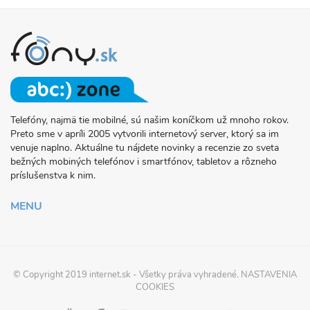
Telefóny, najmä tie mobilné, sú našim koníčkom už mnoho rokov.
O
Preto sme v apríli 2005 vytvorili internetový server, ktorý sa im
PROJEKTE
venuje naplno. Aktuálne tu nájdete novinky a recenzie zo sveta
FONY.SK
bežných mobiných telefónov i smartfónov, tabletov a rôzneho
príslušenstva k nim.
MENU
© Copyright 2019
internet.sk
- Všetky práva vyhradené.
NASTAVENIA
COOKIES