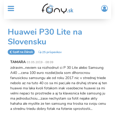
User
Skočiť
Prih
na
MENU
account
/
hlavný
Regi
menu
obsah
Sub
Huawei P30 Lite na
Header
Slovensku
menu
Späť na článok
25 príspevkov
TAMARA
03.05.2019 - 08:09
zdravim...neviem sa rozhodnut ci P 30 Lite alebo Samsung
A40 ....cena 100 euro rozdiel,bola som dlhorocnou
fanusickou samsungu ale od roku 2017 nic v strednej triede
nebolo az na tuto 40 co sa mi paci,ale na druhej strane aj ten
huawei ma laka kvoli fotakom inak vseobecne huawei sa mi
velmi nepaci to prostredie a aj ta klavesnica kde samsung ju
ma jednoduchsiu....zase nechystam sa fotit nejake akty
hahaha ale myslite ze ten samsung ma troska na svoju cenu
a strednu triedu dobry fotak na fotenie sprostostii...