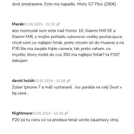
dost predrazene. Este ma napadlo, Moto G7 Plus (290€)
Trvalý
odkaz
Marek
03.05.2019 - 22:19
ano rozmyslal som este nad Honor 10, Xiaomi Mi9 SE a
Xiaomi Mi8, z mojho pohladu vykonovo vsetky postacujuce,
chcel som co najlepsi fotak, preto chcem ist do Huawei a na
P30 lite ma zaujala triple camera, tak preto vaham. co
myslite, ktory mobil do cca 350 ma najlepsi fotak? ta P20?
dakujem
Trvalý
odkaz
david hulák
03.05.2019 - 22:26
Zober Iphone 7 a máš vystarané . Ios paráda na celý život v
tej cene .
Trvalý
odkaz
Nightmare
03.05.2019 - 23:29
P20 za tu cenu co sa predava teraz urcite zaujimavy stroj