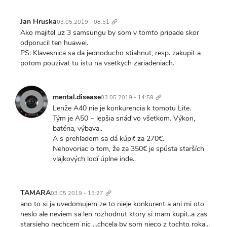
Trvalý
odkaz
Jan Hruska
03.05.2019 - 08:51
Ako majitel uz 3 samsungu by som v tomto pripade skor
odporucil ten huawei.
PS: Klavesnica sa da jednoducho stiahnut, resp. zakupit a
potom pouzivat tu istu na vsetkych zariadeniach.
Trvalý
odkaz
mental.disease
03.05.2019 - 14:59
Lenže A40 nie je konkurencia k tomotu Lite.
Tým je A50 ~ lepšia snáď vo všetkom. Výkon,
batéria, výbava..
A s prehľadom sa dá kúpiť za 270€.
Nehovoriac o tom, že za 350€ je spústa starších
vlajkových lodí úplne inde..
Trvalý
odkaz
TAMARA
03.05.2019 - 15:27
ano to si ja uvedomujem ze to nieje konkurent a ani mi oto
neslo ale neviem sa len rozhodnut ktory si mam kupit..a zas
starsieho nechcem nic ...chcela by som nieco z tochto roka...