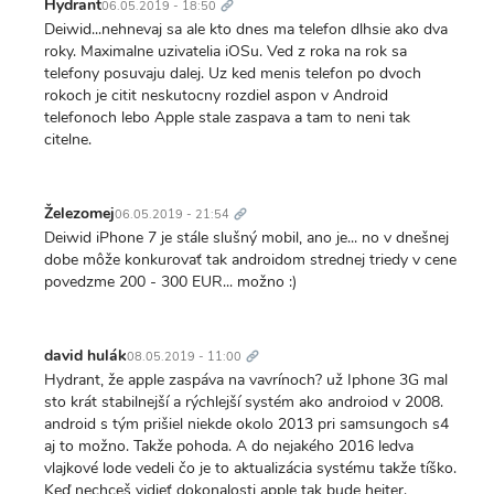
odkaz
Hydrant
06.05.2019 - 18:50
Deiwid...nehnevaj sa ale kto dnes ma telefon dlhsie ako dva
roky. Maximalne uzivatelia iOSu. Ved z roka na rok sa
telefony posuvaju dalej. Uz ked menis telefon po dvoch
rokoch je citit neskutocny rozdiel aspon v Android
telefonoch lebo Apple stale zaspava a tam to neni tak
citelne.
Trvalý
odkaz
Železomej
06.05.2019 - 21:54
Deiwid iPhone 7 je stále slušný mobil, ano je... no v dnešnej
dobe môže konkurovať tak androidom strednej triedy v cene
povedzme 200 - 300 EUR... možno :)
Trvalý
odkaz
david hulák
08.05.2019 - 11:00
Hydrant, že apple zaspáva na vavrínoch? už Iphone 3G mal
sto krát stabilnejší a rýchlejší systém ako androiod v 2008.
android s tým prišiel niekde okolo 2013 pri samsungoch s4
aj to možno. Takže pohoda. A do nejakého 2016 ledva
vlajkové lode vedeli čo je to aktualizácia systému takže tíško.
Keď nechceš vidieť dokonalosti apple tak bude hejter.