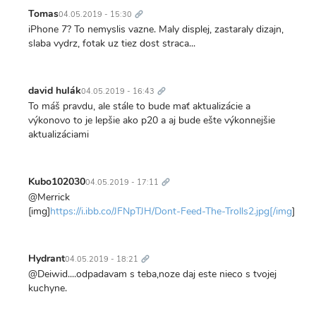
Trvalý
odkaz
Tomas
04.05.2019 - 15:30
iPhone 7? To nemyslis vazne. Maly displej, zastaraly dizajn,
slaba vydrz, fotak uz tiez dost straca...
Trvalý
odkaz
david hulák
04.05.2019 - 16:43
To máš pravdu, ale stále to bude mať aktualizácie a
výkonovo to je lepšie ako p20 a aj bude ešte výkonnejšie
aktualizáciami
Trvalý
odkaz
Kubo102030
04.05.2019 - 17:11
@Merrick
[img]
https://i.ibb.co/JFNpTJH/Dont-Feed-The-Trolls2.jpg[/img
]
Trvalý
odkaz
Hydrant
04.05.2019 - 18:21
@Deiwid....odpadavam s teba,noze daj este nieco s tvojej
kuchyne.