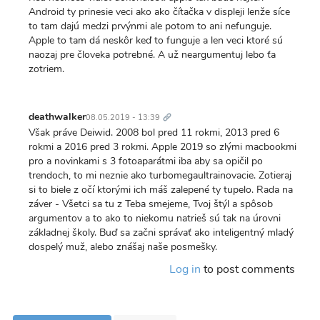
Android ty prinesie veci ako ako čítačka v displeji lenže síce
to tam dajú medzi prvýnmi ale potom to ani nefunguje.
Apple to tam dá neskôr keď to funguje a len veci ktoré sú
naozaj pre človeka potrebné. A už neargumentuj lebo ťa
zotriem.
Trvalý
odkaz
deathwalker
08.05.2019 - 13:39
Však práve Deiwid. 2008 bol pred 11 rokmi, 2013 pred 6
rokmi a 2016 pred 3 rokmi. Apple 2019 so zlými macbookmi
pro a novinkami s 3 fotoaparátmi iba aby sa opičil po
trendoch, to mi neznie ako turbomegaultrainovacie. Zotieraj
si to biele z očí ktorými ich máš zalepené ty tupelo. Rada na
záver - Všetci sa tu z Teba smejeme, Tvoj štýl a spôsob
argumentov a to ako to niekomu natrieš sú tak na úrovni
základnej školy. Buď sa začni správať ako inteligentný mladý
dospelý muž, alebo znášaj naše posmešky.
Log in
to post comments