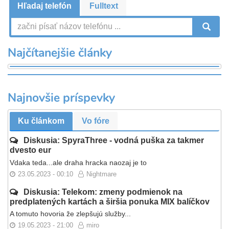
Hľadaj telefón
Fulltext
V
Najčítanejšie články
Najnovšie príspevky
Ku článkom
Vo fóre
Diskusia: SpyraThree - vodná puška za takmer
dvesto eur
Vdaka teda...ale draha hracka naozaj je to
23.05.2023 - 00:10
Nightmare
Diskusia: Telekom: zmeny podmienok na
predplatených kartách a širšia ponuka MIX balíčkov
A tomuto hovoria že zlepšujú služby...
19.05.2023 - 21:00
miro