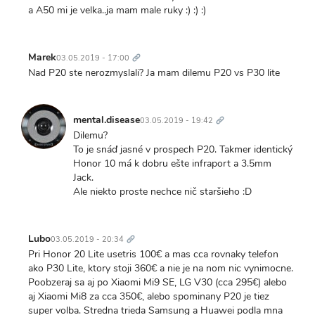
a A50 mi je velka..ja mam male ruky :) :) :)
Trvalý
odkaz
Marek
03.05.2019 - 17:00
Nad P20 ste nerozmyslali? Ja mam dilemu P20 vs P30 lite
Trvalý
odkaz
mental.disease
03.05.2019 - 19:42
Dilemu?
To je snáď jasné v prospech P20. Takmer identický
Honor 10 má k dobru ešte infraport a 3.5mm
Jack.
Ale niekto proste nechce nič staršieho :D
Trvalý
odkaz
Lubo
03.05.2019 - 20:34
Pri Honor 20 Lite usetris 100€ a mas cca rovnaky telefon
ako P30 Lite, ktory stoji 360€ a nie je na nom nic vynimocne.
Poobzeraj sa aj po Xiaomi Mi9 SE, LG V30 (cca 295€) alebo
aj Xiaomi Mi8 za cca 350€, alebo spominany P20 je tiez
super volba. Stredna trieda Samsung a Huawei podla mna