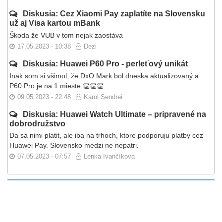
Diskusia: Cez Xiaomi Pay zaplatíte na Slovensku
už aj Visa kartou mBank
Škoda že VUB v tom nejak zaostáva
17.05.2023 - 10:38
Dezi
Diskusia: Huawei P60 Pro - perleťový unikát
Inak som si všimol, že DxO Mark bol dneska aktualizovaný a
P60 Pro je na 1.mieste 👏👏👏
09.05.2023 - 22:48
Karol Sendrei
Diskusia: Huawei Watch Ultimate – pripravené na
dobrodružstvo
Da sa nimi platit, ale iba na trhoch, ktore podporuju platby cez
Huawei Pay. Slovensko medzi ne nepatri.
07.05.2023 - 07:57
Lenka Ivančíková