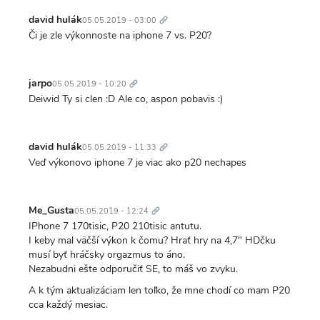
Trvalý
odkaz
david hulák
05.05.2019 - 03:00
Či je zle výkonnoste na iphone 7 vs. P20?
Trvalý
odkaz
jarpo
05.05.2019 - 10:20
Deiwid Ty si clen :D Ale co, aspon pobavis :)
Trvalý
odkaz
david hulák
05.05.2019 - 11:33
Veď výkonovo iphone 7 je viac ako p20 nechapes
Trvalý
odkaz
Me_Gusta
05.05.2019 - 12:24
IPhone 7 170tisic, P20 210tisic antutu.
I keby mal väčší výkon k čomu? Hrať hry na 4,7" HDčku
musí byť hráčsky orgazmus to áno.
Nezabudni ešte odporučiť SE, to máš vo zvyku.
A k tým aktualizáciam len toľko, že mne chodí co mam P20
cca každý mesiac.