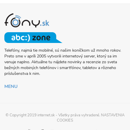
Telefóny, najmä tie mobilné, sú našim koníčkom už mnoho rokov.
O
Preto sme v apríli 2005 vytvorili internetový server, ktorý sa im
PROJEKTE
venuje naplno. Aktuálne tu nájdete novinky a recenzie zo sveta
FONY.SK
bežných mobiných telefónov i smartfónov, tabletov a rôzneho
príslušenstva k nim.
MENU
© Copyright 2019
internet.sk
- Všetky práva vyhradené.
NASTAVENIA
COOKIES