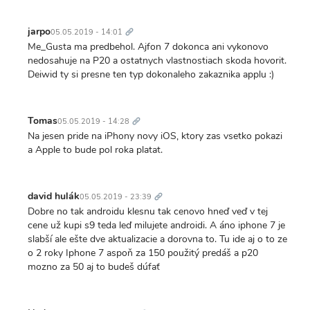
Trvalý
odkaz
jarpo
05.05.2019 - 14:01
Me_Gusta ma predbehol. Ajfon 7 dokonca ani vykonovo
nedosahuje na P20 a ostatnych vlastnostiach skoda hovorit.
Deiwid ty si presne ten typ dokonaleho zakaznika applu :)
Trvalý
odkaz
Tomas
05.05.2019 - 14:28
Na jesen pride na iPhony novy iOS, ktory zas vsetko pokazi
a Apple to bude pol roka platat.
Trvalý
odkaz
david hulák
05.05.2019 - 23:39
Dobre no tak androidu klesnu tak cenovo hneď veď v tej
cene už kupi s9 teda leď milujete androidi. A áno iphone 7 je
slabší ale ešte dve aktualizacie a dorovna to. Tu ide aj o to ze
o 2 roky Iphone 7 aspoň za 150 použitý predáš a p20
mozno za 50 aj to budeš dúfať
Trvalý