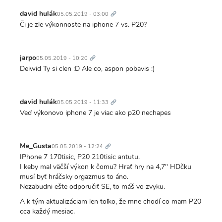
Trvalý
odkaz
david hulák
05.05.2019 - 03:00
Či je zle výkonnoste na iphone 7 vs. P20?
Trvalý
odkaz
jarpo
05.05.2019 - 10:20
Deiwid Ty si clen :D Ale co, aspon pobavis :)
Trvalý
odkaz
david hulák
05.05.2019 - 11:33
Veď výkonovo iphone 7 je viac ako p20 nechapes
Trvalý
odkaz
Me_Gusta
05.05.2019 - 12:24
IPhone 7 170tisic, P20 210tisic antutu.
I keby mal väčší výkon k čomu? Hrať hry na 4,7" HDčku
musí byť hráčsky orgazmus to áno.
Nezabudni ešte odporučiť SE, to máš vo zvyku.
A k tým aktualizáciam len toľko, že mne chodí co mam P20
cca každý mesiac.