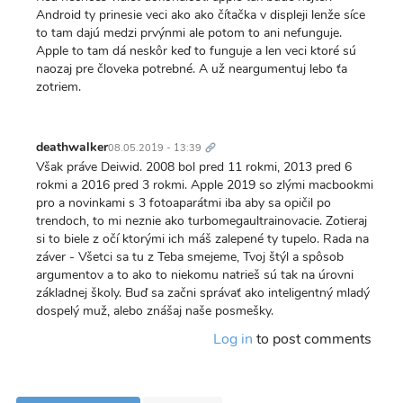
Android ty prinesie veci ako ako čítačka v displeji lenže síce
to tam dajú medzi prvýnmi ale potom to ani nefunguje.
Apple to tam dá neskôr keď to funguje a len veci ktoré sú
naozaj pre človeka potrebné. A už neargumentuj lebo ťa
zotriem.
Trvalý
odkaz
deathwalker
08.05.2019 - 13:39
Však práve Deiwid. 2008 bol pred 11 rokmi, 2013 pred 6
rokmi a 2016 pred 3 rokmi. Apple 2019 so zlými macbookmi
pro a novinkami s 3 fotoaparátmi iba aby sa opičil po
trendoch, to mi neznie ako turbomegaultrainovacie. Zotieraj
si to biele z očí ktorými ich máš zalepené ty tupelo. Rada na
záver - Všetci sa tu z Teba smejeme, Tvoj štýl a spôsob
argumentov a to ako to niekomu natrieš sú tak na úrovni
základnej školy. Buď sa začni správať ako inteligentný mladý
dospelý muž, alebo znášaj naše posmešky.
Log in
to post comments