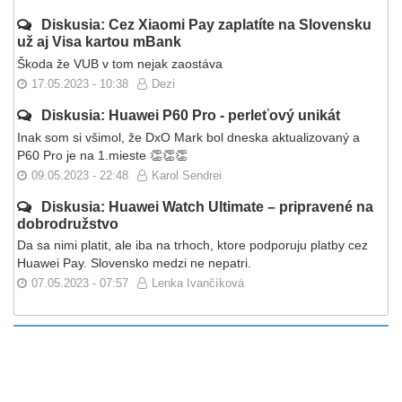
Diskusia: Cez Xiaomi Pay zaplatíte na Slovensku
už aj Visa kartou mBank
Škoda že VUB v tom nejak zaostáva
17.05.2023 - 10:38
Dezi
Diskusia: Huawei P60 Pro - perleťový unikát
Inak som si všimol, že DxO Mark bol dneska aktualizovaný a
P60 Pro je na 1.mieste 👏👏👏
09.05.2023 - 22:48
Karol Sendrei
Diskusia: Huawei Watch Ultimate – pripravené na
dobrodružstvo
Da sa nimi platit, ale iba na trhoch, ktore podporuju platby cez
Huawei Pay. Slovensko medzi ne nepatri.
07.05.2023 - 07:57
Lenka Ivančíková