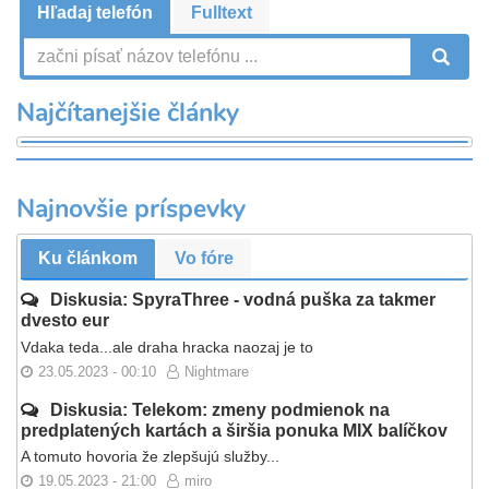
Hľadaj telefón
Fulltext
V
Najčítanejšie články
Najnovšie príspevky
Ku článkom
Vo fóre
Diskusia: SpyraThree - vodná puška za takmer
dvesto eur
Vdaka teda...ale draha hracka naozaj je to
23.05.2023 - 00:10
Nightmare
Diskusia: Telekom: zmeny podmienok na
predplatených kartách a širšia ponuka MIX balíčkov
A tomuto hovoria že zlepšujú služby...
19.05.2023 - 21:00
miro