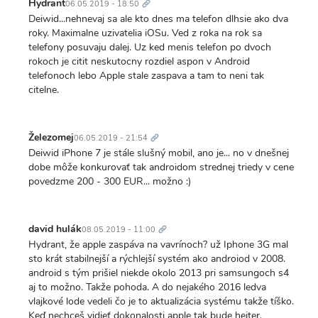
odkaz
Hydrant
06.05.2019 - 18:50
Deiwid...nehnevaj sa ale kto dnes ma telefon dlhsie ako dva
roky. Maximalne uzivatelia iOSu. Ved z roka na rok sa
telefony posuvaju dalej. Uz ked menis telefon po dvoch
rokoch je citit neskutocny rozdiel aspon v Android
telefonoch lebo Apple stale zaspava a tam to neni tak
citelne.
Trvalý
odkaz
Železomej
06.05.2019 - 21:54
Deiwid iPhone 7 je stále slušný mobil, ano je... no v dnešnej
dobe môže konkurovať tak androidom strednej triedy v cene
povedzme 200 - 300 EUR... možno :)
Trvalý
odkaz
david hulák
08.05.2019 - 11:00
Hydrant, že apple zaspáva na vavrínoch? už Iphone 3G mal
sto krát stabilnejší a rýchlejší systém ako androiod v 2008.
android s tým prišiel niekde okolo 2013 pri samsungoch s4
aj to možno. Takže pohoda. A do nejakého 2016 ledva
vlajkové lode vedeli čo je to aktualizácia systému takže tíško.
Keď nechceš vidieť dokonalosti apple tak bude hejter.