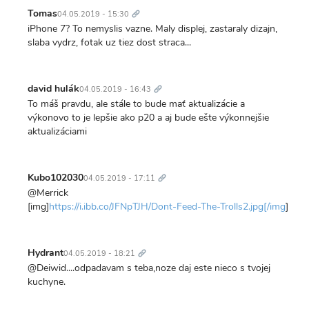
Trvalý
odkaz
Tomas
04.05.2019 - 15:30
iPhone 7? To nemyslis vazne. Maly displej, zastaraly dizajn,
slaba vydrz, fotak uz tiez dost straca...
Trvalý
odkaz
david hulák
04.05.2019 - 16:43
To máš pravdu, ale stále to bude mať aktualizácie a
výkonovo to je lepšie ako p20 a aj bude ešte výkonnejšie
aktualizáciami
Trvalý
odkaz
Kubo102030
04.05.2019 - 17:11
@Merrick
[img]
https://i.ibb.co/JFNpTJH/Dont-Feed-The-Trolls2.jpg[/img
]
Trvalý
odkaz
Hydrant
04.05.2019 - 18:21
@Deiwid....odpadavam s teba,noze daj este nieco s tvojej
kuchyne.