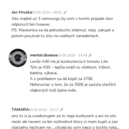
Trvalý
odkaz
Jan Hruska
03.05.2019 - 08:51
Ako majitel uz 3 samsungu by som v tomto pripade skor
odporucil ten huawei.
PS: Klavesnica sa da jednoducho stiahnut, resp. zakupit a
potom pouzivat tu istu na vsetkych zariadeniach.
Trvalý
odkaz
mental.disease
03.05.2019 - 14:59
Lenže A40 nie je konkurencia k tomotu Lite.
Tým je A50 ~ lepšia snáď vo všetkom. Výkon,
batéria, výbava..
A s prehľadom sa dá kúpiť za 270€.
Nehovoriac o tom, že za 350€ je spústa starších
vlajkových lodí úplne inde..
Trvalý
odkaz
TAMARA
03.05.2019 - 15:27
ano to si ja uvedomujem ze to nieje konkurent a ani mi oto
neslo ale neviem sa len rozhodnut ktory si mam kupit..a zas
starsieho nechcem nic ...chcela by som nieco z tochto roka...