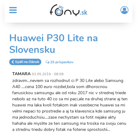
User
Skočiť
Prih
na
MENU
account
/
hlavný
Regi
menu
obsah
Sub
Huawei P30 Lite na
Header
Slovensku
menu
Späť na článok
25 príspevkov
TAMARA
03.05.2019 - 08:09
zdravim...neviem sa rozhodnut ci P 30 Lite alebo Samsung
A40 ....cena 100 euro rozdiel,bola som dlhorocnou
fanusickou samsungu ale od roku 2017 nic v strednej triede
nebolo az na tuto 40 co sa mi paci,ale na druhej strane aj ten
huawei ma laka kvoli fotakom inak vseobecne huawei sa mi
velmi nepaci to prostredie a aj ta klavesnica kde samsung ju
ma jednoduchsiu....zase nechystam sa fotit nejake akty
hahaha ale myslite ze ten samsung ma troska na svoju cenu
a strednu triedu dobry fotak na fotenie sprostostii...