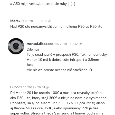
a A50 mi je velka..ja mam male ruky :) :) :)
Trvalý
odkaz
Marek
03.05.2019 - 17:00
Nad P20 ste nerozmyslali? Ja mam dilemu P20 vs P30 lite
Trvalý
odkaz
mental.disease
03.05.2019 - 19:42
Dilemu?
To je snáď jasné v prospech P20. Takmer identický
Honor 10 má k dobru ešte infraport a 3.5mm
Jack.
Ale niekto proste nechce nič staršieho :D
Trvalý
odkaz
Lubo
03.05.2019 - 20:34
Pri Honor 20 Lite usetris 100€ a mas cca rovnaky telefon
ako P30 Lite, ktory stoji 360€ a nie je na nom nic vynimocne.
Poobzeraj sa aj po Xiaomi Mi9 SE, LG V30 (cca 295€) alebo
aj Xiaomi Mi8 za cca 350€, alebo spominany P20 je tiez
super volba. Stredna trieda Samsung a Huawei podla mna