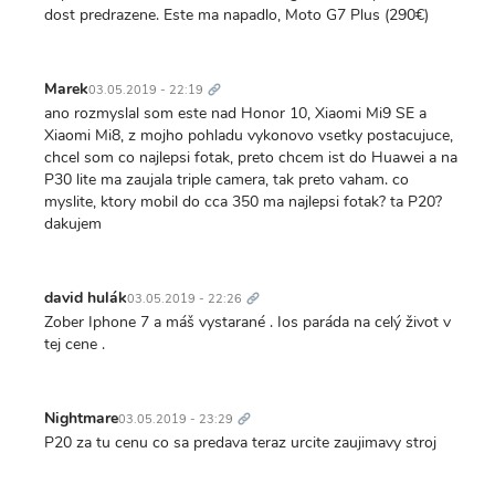
dost predrazene. Este ma napadlo, Moto G7 Plus (290€)
Trvalý
odkaz
Marek
03.05.2019 - 22:19
ano rozmyslal som este nad Honor 10, Xiaomi Mi9 SE a
Xiaomi Mi8, z mojho pohladu vykonovo vsetky postacujuce,
chcel som co najlepsi fotak, preto chcem ist do Huawei a na
P30 lite ma zaujala triple camera, tak preto vaham. co
myslite, ktory mobil do cca 350 ma najlepsi fotak? ta P20?
dakujem
Trvalý
odkaz
david hulák
03.05.2019 - 22:26
Zober Iphone 7 a máš vystarané . Ios paráda na celý život v
tej cene .
Trvalý
odkaz
Nightmare
03.05.2019 - 23:29
P20 za tu cenu co sa predava teraz urcite zaujimavy stroj