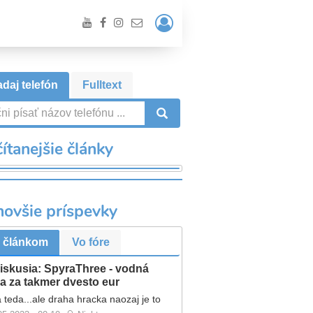
Prihlásiť
/
Registrácia
daj telefón
Fulltext
VYHĽADÁVANIE
ítanejšie články
novšie príspevky
 článkom
Vo fóre
iskusia: SpyraThree - vodná
a za takmer dvesto eur
 teda...ale draha hracka naozaj je to