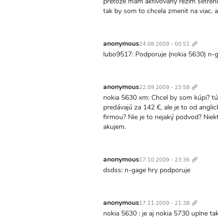
pretože mam aktivovaný režim šetrenia
tak by som to chcela zmenit na viac. 
Trvalý
odkaz
anonymous
24.08.2009 - 00:51
lubo9517: Podporuje (nokia 5630) n-
Trvalý
odkaz
anonymous
22.09.2009 - 23:58
nokia 5630 xm: Chcel by som kúpi? tút
predávajú za 142 €, ale je to od angl
firmou? Nie je to nejaký podvod? Niekt
akujem.
Trvalý
odkaz
anonymous
17.10.2009 - 23:36
dsdss: n-gage hry podporuje
Trvalý
odkaz
anonymous
17.11.2009 - 21:38
nokia 5630 : je aj nokia 5730 uplne ta