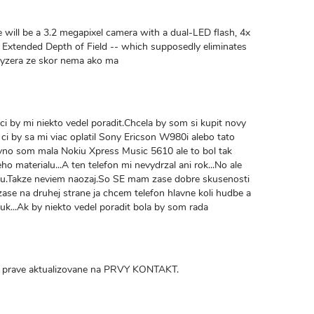
e will be a 3.2 megapixel camera with a dual-LED flash, 4x
d Extended Depth of Field -- which supposedly eliminates
 vyzera ze skor nema ako ma
i by mi niekto vedel poradit.Chcela by som si kupit novy
ci by sa mi viac oplatil Sony Ericson W980i alebo tato
no som mala Nokiu Xpress Music 5610 ale to bol tak
ho materialu...A ten telefon mi nevydrzal ani rok...No ale
astu.Takze neviem naozaj.So SE mam zase dobre skusenosti
e zase na druhej strane ja chcem telefon hlavne koli hudbe a
vuk...Ak by niekto vedel poradit bola by som rada
prave aktualizovane na PRVY KONTAKT.