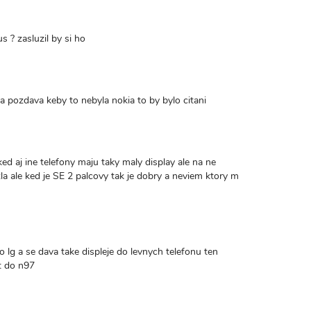
 ? zasluzil by si ho
sa pozdava keby to nebyla nokia to by bylo citani
ked aj ine telefony maju taky maly display ale na ne
zla ale ked je SE 2 palcovy tak je dobry a neviem ktory m
 lg a se dava take displeje do levnych telefonu ten
t do n97