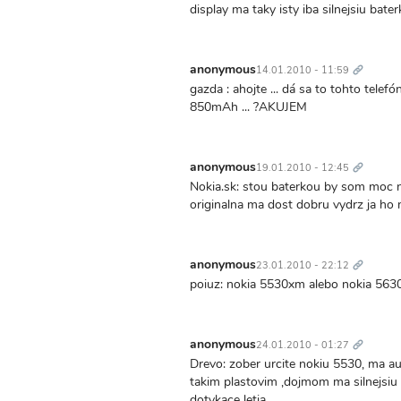
display ma taky isty iba silnejsiu bate
Trvalý
odkaz
anonymous
14.01.2010 - 11:59
gazda : ahojte ... dá sa to tohto telefó
850mAh ... ?AKUJEM
Trvalý
odkaz
anonymous
19.01.2010 - 12:45
Nokia.sk: stou baterkou by som moc ne
originalna ma dost dobru vydrz ja h
Trvalý
odkaz
anonymous
23.01.2010 - 22:12
poiuz: nokia 5530xm alebo nokia 563
Trvalý
odkaz
anonymous
24.01.2010 - 01:27
Drevo: zober urcite nokiu 5530, ma au
takim plastovim ,dojmom ma silnejsiu
dotykace letia