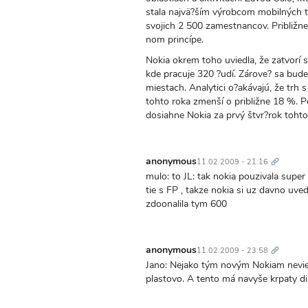
stala najvä?ším výrobcom mobilných 
svojich 2 500 zamestnancov. Približn
nom princípe.
Nokia okrem toho uviedla, že zatvorí
kde pracuje 320 ?udí. Zárove? sa bud
miestach. Analytici o?akávajú, že trh
tohto roka zmenší o približne 18 %. P
dosiahne Nokia za prvý štvr?rok tohto
Trvalý
odkaz
anonymous
11.02.2009 - 21:16
mulo: to JL: tak nokia pouzivala supe
tie s FP , takze nokia si uz davno uve
zdoonalila tym 600
Trvalý
odkaz
anonymous
11.02.2009 - 23:58
Jano: Nejako tým novým Nokiam neviem 
plastovo. A tento má navyše krpaty dis