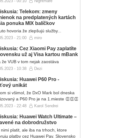
05.2023 - 00:10
Nightmare
iskusia: Telekom: zmeny
ienok na predplatených kartách
ršia ponuka MIX balíčkov
to hovoria že zlepšujú služby...
05.2023 - 21:00
miro
iskusia: Cez Xiaomi Pay zaplatíte
lovensku už aj Visa kartou mBank
 že VUB v tom nejak zaostáva
05.2023 - 10:38
Dezi
iskusia: Huawei P60 Pro -
eťový unikát
som si všimol, že DxO Mark bol dneska
lizovaný a P60 Pro je na 1.mieste 👏👏👏
05.2023 - 22:48
Karol Sendrei
iskusia: Huawei Watch Ultimate –
ravené na dobrodružstvo
nimi platit, ale iba na trhoch, ktore
ruju platby cez Huawei Pay. Slovensko