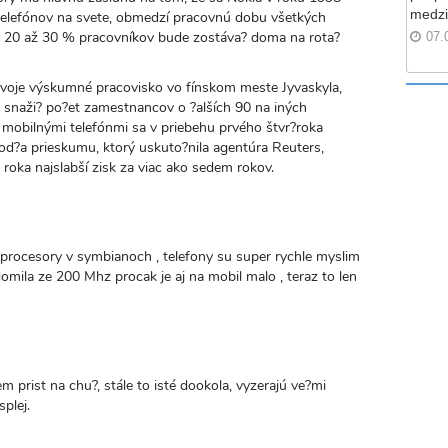
medzi
telefónov na svete, obmedzí pracovnú dobu všetkých
e 20 až 30 % pracovníkov bude zostáva? doma na rota?
07.
 svoje výskumné pracovisko vo fínskom meste Jyvaskyla,
e snaži? po?et zamestnancov o ?alších 90 na iných
 s mobilnými telefónmi sa v priebehu prvého štvr?roka
od?a prieskumu, ktorý uskuto?nila agentúra Reuters,
 roka najslabší zisk za viac ako sedem rokov.
r procesory v symbianoch , telefony su super rychle myslim
domila ze 200 Mhz procak je aj na mobil malo , teraz to len
prist na chu?, stále to isté dookola, vyzerajú ve?mi
plej.