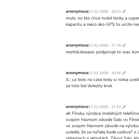
Trvalý
odkaz
anonymous
11.02.2009 - 16:03
mulo: no kto chce mobil tenky a super
kapacitu a nieco ako GPS to urcite nie ,
Trvalý
odkaz
anonymous
11.02.2009 - 17:34
mental.disease: podporuje to wav, kone
Trvalý
odkaz
anonymous
11.02.2009 - 20:46
JL: uz bolo na case kedy si nokia uved
ze toto bol dolezity krok
Trvalý
odkaz
anonymous
11.02.2009 - 21:03
all: Fínsky výrobca mobilných telefón
svojom hlavnom závode Salo vo Fínsku
vo svojom hlavnom závode na výrobu m
uviedla, že sa na?alej bude usilova? 
oblastiach a aktivitách. Závod Salo, 