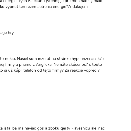
 energie. Tých 5 sekund (vterin:) je pre mna naozaj malo,
ako vypnut ten rezim setrenia energie??? dakujem
gage hry
o nokiu. Našiel som inzerát na stránke hyperinzercia, k?e
ickej firmy a priamo z Anglicka. Nemáte skúsenos? s touto
o si už kúpil telefón od tejto firmy? Za reakcie vopred ?
ka ista iba ma naviac gps a zboku qerty klavesnicu ale inac