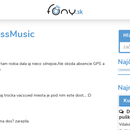
essMusic
Hľa
Najč
tam nokia dala aj nieco silnejsie.Ale skoda absencie GPS a
)
Naj
aj trocka vacsi,ved miesta je pod nim este dost... :D
Ku
D
pušk
ma dos? zarazila.
Vdaka