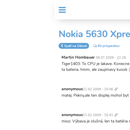
Skočiť
User
na
MENU
Sub
account
hlavný
Header
obsah
menu
menu
Nokia 5630 Xpr
Späť na článok
40 príspevkov
Martin Hombauer
08.07.2009 - 22:28
Tiger1403: To CPU je lakave. Konecne 
ta bateria. hmm, ale zaujimavy kusok :
Trvalý
odkaz
anonymous
11.02.2009 - 15:06
matej: Pekny,ale ten displej mohol byt 
Trvalý
odkaz
anonymous
11.02.2009 - 15:41
miso: Výbava je slušná, len ta batéria 