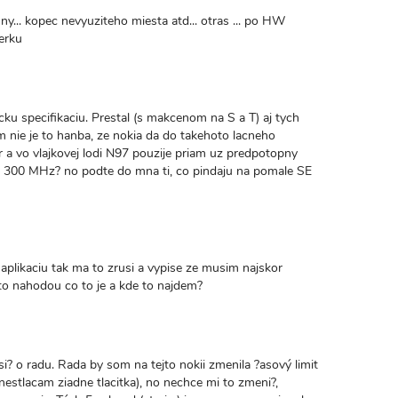
asny... kopec nevyuziteho miesta atd... otras ... po HW
erku
icku specifikaciu. Prestal (s makcenom na S a T) aj tych
nie je to hanba, ze nokia da do takehoto lacneho
a vo vlajkovej lodi N97 pouzije priam uz predpotopny
d 300 MHz? no podte do mna ti, co pindaju na pomale SE
 aplikaciu tak ma to zrusi a vypise ze musim najskor
kto nahodou co to je a kde to najdem?
? o radu. Rada by som na tejto nokii zmenila ?asový limit
ed nestlacam ziadne tlacitka), no nechce mi to zmeni?,