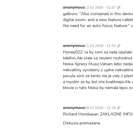
Trvalý
odkaz
anonymous
12.02.2009 - 02:07
gallows: "Also contained in this devic
digital zoom, and a new feature calle
the need for an auto-focus feature."
Trvalý
odkaz
anonymous
11.03.2009 - 11:59
Honey022: Ja by som sa rada opytala c
telefon.Ale stale sa neviem rozhodnut 
Nokia Xpress Music.Vaham lebo nedav
nekvalitny vyrobeny z uplne nekvalitne
pocula som ze tento nie je cely z pl
a myslim ze by bol iste kvalitnejsi.Al
ktovie ci tato Nokia by nemala lepsi z
Trvalý
odkaz
anonymous
08.07.2009 - 22:28
Richard Hombauer: ZAKLADNE INFO 
Diskusia premazana.