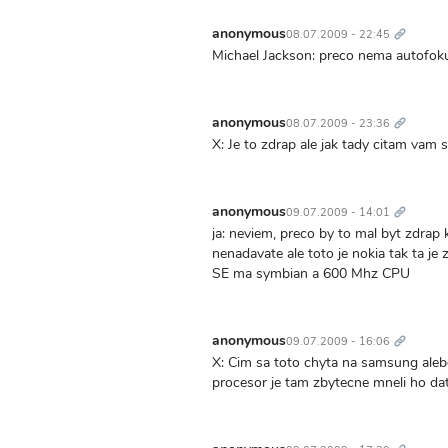
Trvalý
odkaz
anonymous
08.07.2009 - 22:45
Michael Jackson: preco nema autofokus
Trvalý
odkaz
anonymous
08.07.2009 - 23:36
X: Je to zdrap ale jak tady citam vam 
Trvalý
odkaz
anonymous
09.07.2009 - 14:01
ja: neviem, preco by to mal byt zdrap 
nenadavate ale toto je nokia tak ta je 
SE ma symbian a 600 Mhz CPU
Trvalý
odkaz
anonymous
09.07.2009 - 16:06
X: Cim sa toto chyta na samsung alebo
procesor je tam zbytecne mneli ho da
Trvalý
odkaz