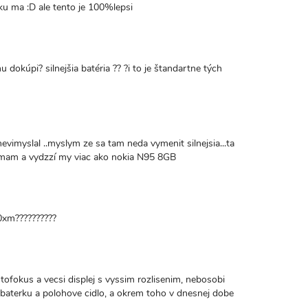
rku ma :D ale tento je 100%lepsi
nu dokúpi? silnejšia batéria ?? ?i to je štandartne tých
vimyslal ..myslym ze sa tam neda vymenit silnejsia...ta
o mam a vydzzí my viac ako nokia N95 8GB
0xm??????????
tofokus a vecsi displej s vyssim rozlisenim, nebosobi
 baterku a polohove cidlo, a okrem toho v dnesnej dobe