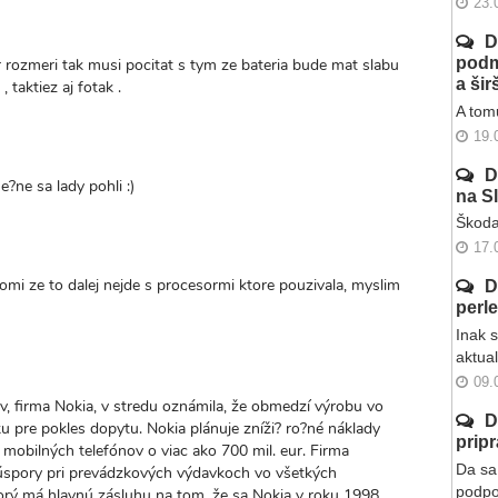
23.
D
podm
 rozmeri tak musi pocitat s tym ze bateria bude mat slabu
a ši
 taktiez aj fotak .
A tomu
19.
D
?ne sa lady pohli :)
na S
Škoda
17.
omi ze to dalej nejde s procesormi ktore pouzivala, myslim
D
perl
Inak 
aktua
09.
ov, firma Nokia, v stredu oznámila, že obmedzí výrobu vo
D
 pre pokles dopytu. Nokia plánuje zníži? ro?né náklady
prip
obilných telefónov o viac ako 700 mil. eur. Firma
Da sa 
o úspory pri prevádzkových výdavkoch vo všetkých
podpo
ktorý má hlavnú zásluhu na tom, že sa Nokia v roku 1998