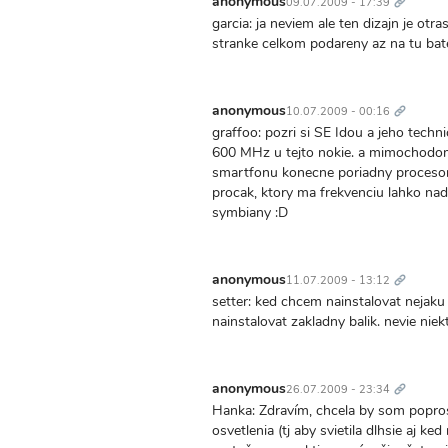
anonymous
09.07.2009 - 17:39
garcia: ja neviem ale ten dizajn je otr
stranke celkom podareny az na tu bat
Trvalý
odkaz
anonymous
10.07.2009 - 00:16
graffoo: pozri si SE Idou a jeho techn
600 MHz u tejto nokie. a mimochodom 
smartfonu konecne poriadny procesor 
procak, ktory ma frekvenciu lahko na
symbiany :D
Trvalý
odkaz
anonymous
11.07.2009 - 13:12
setter: ked chcem nainstalovat nejaku
nainstalovat zakladny balik. nevie nie
Trvalý
odkaz
anonymous
26.07.2009 - 23:34
Hanka: Zdravím, chcela by som poprosi
osvetlenia (tj aby svietila dlhsie aj k