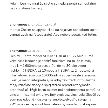
Adam: Len ma mrzí že svetlo sa nedá zapnú? samostatne
bez spustenia kamery.
Trvalý
odkaz
anonymous
27.07.2010 - 23:40
moma: Chcem sa spytat, ci sa da nejakym sposobom uplne
vypnut zvuk na fotoaparate? Aby nebolo pocut, ked fotim.
Trvalý
odkaz
anonymous
03.08.2010 - 16:53
DenimC: Tento model NOKIA 5630 XPRESS MUSIC má
velmi vela kladov a je nabitý funkciami na to ,že je malý
mobil. Má 600mhz procesor,?o ide na 3G ako vietor
rýchlo,má HSDPA až 10mbps a HSUPA až 2mbps,má aj
internetové rádia cca 10.000rádií v super kvalite stereo+aj
ukazuje meno interpreta aj skladby tzv. track id to vlastne
má,aj relatívne dobrý displej,stereo reproduktory,može
prehráva? až 16gb kartu,takmer má neobmedzenu pame? na
sms a mms,a má extra kvalitný zvuk cez sluchadlá. Zlepšil by
som nasledovné - displej na amoled,velkos? displeja na
2,4",zvuk cez reproduktory,batériu by som tam dal aspom