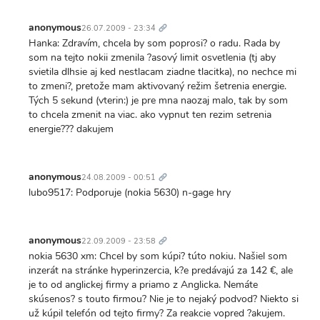
Trvalý
odkaz
anonymous
26.07.2009 - 23:34
Hanka: Zdravím, chcela by som poprosi? o radu. Rada by
som na tejto nokii zmenila ?asový limit osvetlenia (tj aby
svietila dlhsie aj ked nestlacam ziadne tlacitka), no nechce mi
to zmeni?, pretože mam aktivovaný režim šetrenia energie.
Tých 5 sekund (vterin:) je pre mna naozaj malo, tak by som
to chcela zmenit na viac. ako vypnut ten rezim setrenia
energie??? dakujem
Trvalý
odkaz
anonymous
24.08.2009 - 00:51
lubo9517: Podporuje (nokia 5630) n-gage hry
Trvalý
odkaz
anonymous
22.09.2009 - 23:58
nokia 5630 xm: Chcel by som kúpi? túto nokiu. Našiel som
inzerát na stránke hyperinzercia, k?e predávajú za 142 €, ale
je to od anglickej firmy a priamo z Anglicka. Nemáte
skúsenos? s touto firmou? Nie je to nejaký podvod? Niekto si
už kúpil telefón od tejto firmy? Za reakcie vopred ?akujem.