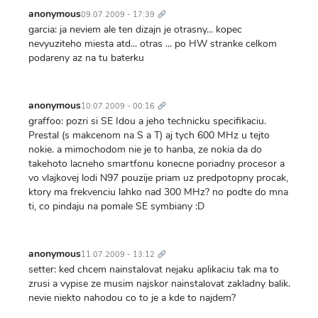
Trvalý
odkaz
anonymous
09.07.2009 - 17:39
garcia: ja neviem ale ten dizajn je otrasny... kopec
nevyuziteho miesta atd... otras ... po HW stranke celkom
podareny az na tu baterku
Trvalý
odkaz
anonymous
10.07.2009 - 00:16
graffoo: pozri si SE Idou a jeho technicku specifikaciu.
Prestal (s makcenom na S a T) aj tych 600 MHz u tejto
nokie. a mimochodom nie je to hanba, ze nokia da do
takehoto lacneho smartfonu konecne poriadny procesor a
vo vlajkovej lodi N97 pouzije priam uz predpotopny procak,
ktory ma frekvenciu lahko nad 300 MHz? no podte do mna
ti, co pindaju na pomale SE symbiany :D
Trvalý
odkaz
anonymous
11.07.2009 - 13:12
setter: ked chcem nainstalovat nejaku aplikaciu tak ma to
zrusi a vypise ze musim najskor nainstalovat zakladny balik.
nevie niekto nahodou co to je a kde to najdem?