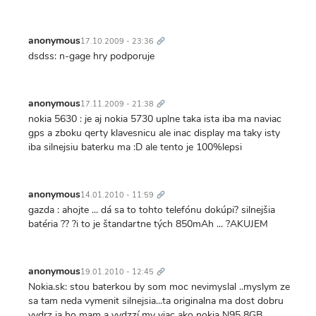
Trvalý
odkaz
anonymous
17.10.2009 - 23:36
dsdss: n-gage hry podporuje
Trvalý
odkaz
anonymous
17.11.2009 - 21:38
nokia 5630 : je aj nokia 5730 uplne taka ista iba ma naviac
gps a zboku qerty klavesnicu ale inac display ma taky isty
iba silnejsiu baterku ma :D ale tento je 100%lepsi
Trvalý
odkaz
anonymous
14.01.2010 - 11:59
gazda : ahojte ... dá sa to tohto telefónu dokúpi? silnejšia
batéria ?? ?i to je štandartne tých 850mAh ... ?AKUJEM
Trvalý
odkaz
anonymous
19.01.2010 - 12:45
Nokia.sk: stou baterkou by som moc nevimyslal ..myslym ze
sa tam neda vymenit silnejsia...ta originalna ma dost dobru
vydrz ja ho mam a vydzzí my viac ako nokia N95 8GB