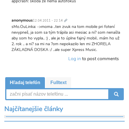
appcrash: skoda ze nema autofokus
Trvalý
odkaz
anonymous
12.04.2011 - 22:14
sMo.OuLinka: ->moma ..ten zvuk na tom mobile pri fotení
nevypneš, ja som sa tým trápila asi mesiac a ni? som nenašla
aby som ho vypla.. :) , ale je to úplne fajný mobil.. mám ho už
2. rok .. a ni? sa mi na ?om nepokazilo len mi ZHORELA
ZÁKLADNÁ DOSKA :/ ..ale super Xpress Music.
Log in
to post comments
Hľadaj telefón
Fulltext
V
Najčítanejšie články