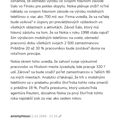
oznámila, že obmedzí výrobu vo svojom hlavnom závode
Salo vo Fínsku pre pokles dopytu. Nokia plánuje zníži? ro?né
náklady vo svojom hlavnom závode na výrobu mobilných
telefónov o viac ako 700 mil. eur. Firma uviedla, že sa na?alej
bude usilova? o úspory pri prevádzkových výdavkoch vo
všetkých oblastiach a aktivitách. Závod Salo, ktorý má
hlavnú zásluhu na tom, že sa Nokia v roku 1998 stala najvä?
ším výrobcom mobilných telefónov na svete, obmedzí
pracovnú dobu všetkých svojich 2 500 zamestnancov.
Približne 20 až 30 % pracovníkov bude zostáva? doma na
rota?nom princípe.
Nokia okrem toho uviedla, že zatvorí svoje výskumné
pracovisko vo fínskom meste Jyvaskyla, kde pracuje 320 ?
udí. Zárove? sa bude snaži? po?et zamestnancov o ?alších 90
na iných miestach. Analytici o?akávajú, že trh s mobilnými
telefónmi sa v priebehu prvého štvr?roka tohto roka zmenší
o približne 18 %. Pod?a prieskumu, ktorý uskuto?nila
agentúra Reuters, dosiahne Nokia za prvý štvr?rok tohto
roka najslabší zisk za viac ako sedem rokov.
Trvalý
odkaz
anonymous
11.02.2009 - 21:16