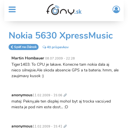
User
Skočiť
Prih
na
MENU
account
/
hlavný
Regi
menu
obsah
Sub
Nokia 5630 XpressMusic
Header
menu
Späť na článok
40 príspevkov
Martin Hombauer
08.07.2009 - 22:28
Tiger1403: To CPU je lakave. Konecne tam nokia dala aj
nieco silnejsie.Ale skoda absencie GPS a ta bateria. hmm, ale
zaujimavy kusok :)
Trvalý
odkaz
anonymous
11.02.2009 - 15:06
matej: Pekny,ale ten displej mohol byt aj trocka vacsi,ved
miesta je pod nim este dost... :D
Trvalý
odkaz
anonymous
11.02.2009 - 15:41