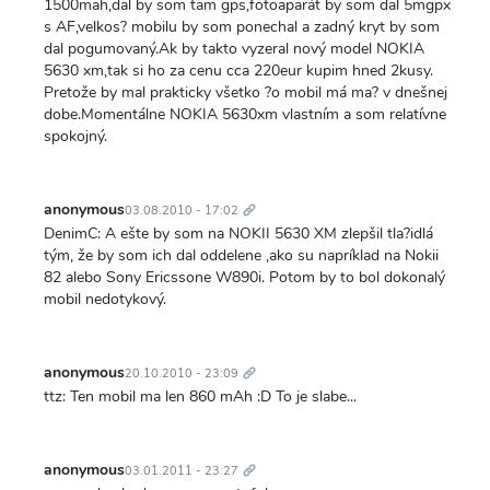
1500mah,dal by som tam gps,fotoaparát by som dal 5mgpx
s AF,velkos? mobilu by som ponechal a zadný kryt by som
dal pogumovaný.Ak by takto vyzeral nový model NOKIA
5630 xm,tak si ho za cenu cca 220eur kupim hned 2kusy.
Pretože by mal prakticky všetko ?o mobil má ma? v dnešnej
dobe.Momentálne NOKIA 5630xm vlastním a som relatívne
spokojný.
Trvalý
odkaz
anonymous
03.08.2010 - 17:02
DenimC: A ešte by som na NOKII 5630 XM zlepšil tla?idlá
tým, že by som ich dal oddelene ,ako su napríklad na Nokii
82 alebo Sony Ericssone W890i. Potom by to bol dokonalý
mobil nedotykový.
Trvalý
odkaz
anonymous
20.10.2010 - 23:09
ttz: Ten mobil ma len 860 mAh :D To je slabe...
Trvalý
odkaz
anonymous
03.01.2011 - 23:27