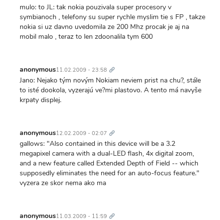
mulo: to JL: tak nokia pouzivala super procesory v
symbianoch , telefony su super rychle myslim tie s FP , takze
nokia si uz davno uvedomila ze 200 Mhz procak je aj na
mobil malo , teraz to len zdoonalila tym 600
Trvalý
odkaz
anonymous
11.02.2009 - 23:58
Jano: Nejako tým novým Nokiam neviem prist na chu?, stále
to isté dookola, vyzerajú ve?mi plastovo. A tento má navyše
krpaty displej.
Trvalý
odkaz
anonymous
12.02.2009 - 02:07
gallows: "Also contained in this device will be a 3.2
megapixel camera with a dual-LED flash, 4x digital zoom,
and a new feature called Extended Depth of Field -- which
supposedly eliminates the need for an auto-focus feature."
vyzera ze skor nema ako ma
Trvalý
odkaz
anonymous
11.03.2009 - 11:59