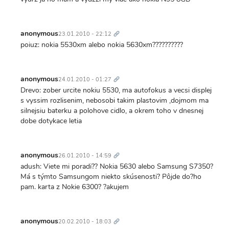
Trvalý
odkaz
anonymous
23.01.2010 - 22:12
poiuz: nokia 5530xm alebo nokia 5630xm??????????
Trvalý
odkaz
anonymous
24.01.2010 - 01:27
Drevo: zober urcite nokiu 5530, ma autofokus a vecsi displej
s vyssim rozlisenim, nebosobi takim plastovim ,dojmom ma
silnejsiu baterku a polohove cidlo, a okrem toho v dnesnej
dobe dotykace letia
Trvalý
odkaz
anonymous
26.01.2010 - 14:59
adush: Viete mi poradi?? Nokia 5630 alebo Samsung S7350?
Má s týmto Samsungom niekto skúsenosti? Pôjde do?ho
pam. karta z Nokie 6300? ?akujem
Trvalý
odkaz
anonymous
20.02.2010 - 18:03