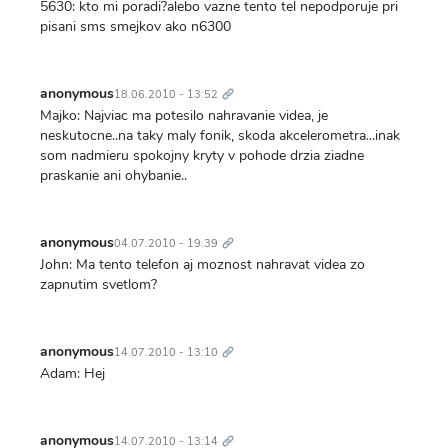
5630: kto mi poradi?alebo vazne tento tel nepodporuje pri
pisani sms smejkov ako n6300
Trvalý
odkaz
anonymous
18.06.2010 - 13:52
Majko: Najviac ma potesilo nahravanie videa, je
neskutocne..na taky maly fonik, skoda akcelerometra...inak
som nadmieru spokojny kryty v pohode drzia ziadne
praskanie ani ohybanie..
Trvalý
odkaz
anonymous
04.07.2010 - 19:39
John: Ma tento telefon aj moznost nahravat videa zo
zapnutim svetlom?
Trvalý
odkaz
anonymous
14.07.2010 - 13:10
Adam: Hej
Trvalý
odkaz
anonymous
14.07.2010 - 13:14