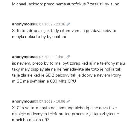
Michael Jackson: preco nema autofokus ? zasluzil by si ho
Trvalý
odkaz
anonymous
08.07.2009 - 23:36
X: Je to zdrap ale jak tady citam vam sa pozdava keby to
nebyla nokia to by bylo citani
Trvalý
odkaz
anonymous
09.07.2009 - 14:01
ja: neviem, preco by to mal byt zdrap ked aj ine telefony maju
taky maly display ale na ne nenadavate ale toto je nokia tak
ta je zla ale ked je SE 2 palcovy tak je dobry a neviem ktory
m SE ma symbian a 600 Mhz CPU
Trvalý
odkaz
anonymous
09.07.2009 - 16:06
X: Cim sa toto chyta na samsung alebo lg a se dava take
displeje do levnych telefonu ten procesor je tam zbytecne
mneli ho dat do n97