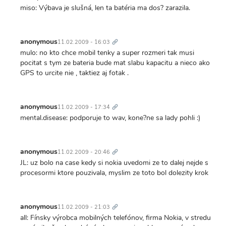
miso: Výbava je slušná, len ta batéria ma dos? zarazila.
Trvalý
odkaz
anonymous
11.02.2009 - 16:03
mulo: no kto chce mobil tenky a super rozmeri tak musi
pocitat s tym ze bateria bude mat slabu kapacitu a nieco ako
GPS to urcite nie , taktiez aj fotak .
Trvalý
odkaz
anonymous
11.02.2009 - 17:34
mental.disease: podporuje to wav, kone?ne sa lady pohli :)
Trvalý
odkaz
anonymous
11.02.2009 - 20:46
JL: uz bolo na case kedy si nokia uvedomi ze to dalej nejde s
procesormi ktore pouzivala, myslim ze toto bol dolezity krok
Trvalý
odkaz
anonymous
11.02.2009 - 21:03
all: Fínsky výrobca mobilných telefónov, firma Nokia, v stredu