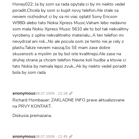
Honey022: Ja by som sa rada opytala ci by mi niekto vedel
poradit.Chcela by som si kupit novy telefon.Ale stale sa
neviem rozhodnut ci by sa mi viac oplatil Sony Ericson
W980i alebo tato Nokia Xpress Music.Vaham lebo nedavno
som mala Nokiu Xpress Music 5610 ale to bol tak nekvalitny
vyrobeny z uplne nekvalitneho materialu...A ten telefon mi
nevydrzal ani rok...No ale pocula som ze tento nie je cely z
plastu.Takze neviem naozaj.So SE mam zase dobre
skusenosti a myslim ze by bol iste kvalitnejsi.Ale zase na
druhej strane ja chcem telefon hlavne koli hudbe a ktovie ci
tato Nokia by nemala lepsi zvuk...Ak by niekto vedel poradit
bola by som rada
Trvalý
odkaz
anonymous
08.07.2009 - 22:28
Richard Hombauer: ZAKLADNE INFO prave aktualizovane
na PRVY KONTAKT.
Diskusia premazana.
Trvalý
odkaz
anonymous
08.07.2009 - 22:45