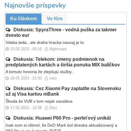
Najnovšie príspevky
Ku článkom
Vo fóre
Diskusia: SpyraThree - vodná puška za takmer
dvesto eur
Vdaka teda...ale draha hracka naozaj je to
23.05.2023 - 00:10
Nightmare
Diskusia: Telekom: zmeny podmienok na
predplatených kartách a širšia ponuka MIX balíčkov
A tomuto hovoria že zlepšujú služby...
19.05.2023 - 21:00
miro
Diskusia: Cez Xiaomi Pay zaplatíte na Slovensku
už aj Visa kartou mBank
Škoda že VUB v tom nejak zaostáva
17.05.2023 - 10:38
Dezi
Diskusia: Huawei P60 Pro - perleťový unikát
Inak som si všimol, že DxO Mark bol dneska aktualizovaný a
P60 Pro je na 1.mieste 👏👏👏