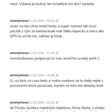
miso: Výbava je slušná, len ta batéria ma dos? zarazila.
Trvalý
odkaz
anonymous
11.02.2009 - 16:03
mulo: no kto chce mobil tenky a super rozmeri tak musi
pocitat s tym ze bateria bude mat slabu kapacitu a nieco ako
GPS to urcite nie , taktiez aj fotak .
Trvalý
odkaz
anonymous
11.02.2009 - 17:34
mental.disease: podporuje to wav, kone?ne sa lady pohli :)
Trvalý
odkaz
anonymous
11.02.2009 - 20:46
JL: uz bolo na case kedy si nokia uvedomi ze to dalej nejde s
procesormi ktore pouzivala, myslim ze toto bol dolezity krok
Trvalý
odkaz
anonymous
11.02.2009 - 21:03
all: Fínsky výrobca mobilných telefónov, firma Nokia, v stredu