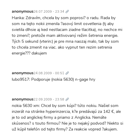
Trvalý
odkaz
anonymous
26.07.2009 - 23:34
Hanka: Zdravím, chcela by som poprosi? o radu. Rada by
som na tejto nokii zmenila ?asový limit osvetlenia (tj aby
svietila dlhsie aj ked nestlacam ziadne tlacitka), no nechce mi
to zmeni?, pretože mam aktivovaný režim šetrenia energie.
Tých 5 sekund (vterin:) je pre mna naozaj malo, tak by som
to chcela zmenit na viac. ako vypnut ten rezim setrenia
energie??? dakujem
Trvalý
odkaz
anonymous
24.08.2009 - 00:51
lubo9517: Podporuje (nokia 5630) n-gage hry
Trvalý
odkaz
anonymous
22.09.2009 - 23:58
nokia 5630 xm: Chcel by som kúpi? túto nokiu. Našiel som
inzerát na stránke hyperinzercia, k?e predávajú za 142 €, ale
je to od anglickej firmy a priamo z Anglicka. Nemáte
skúsenos? s touto firmou? Nie je to nejaký podvod? Niekto si
už kúpil telefón od tejto firmy? Za reakcie vopred ?akujem.