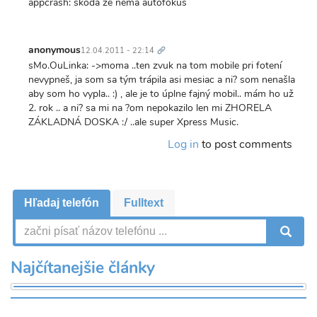
appcrash: skoda ze nema autofokus
Trvalý
odkaz
anonymous
12.04.2011 - 22:14
sMo.OuLinka: ->moma ..ten zvuk na tom mobile pri fotení
nevypneš, ja som sa tým trápila asi mesiac a ni? som nenašla
aby som ho vypla.. :) , ale je to úplne fajný mobil.. mám ho už
2. rok .. a ni? sa mi na ?om nepokazilo len mi ZHORELA
ZÁKLADNÁ DOSKA :/ ..ale super Xpress Music.
Log in
to post comments
Hľadaj telefón
Fulltext
V
Najčítanejšie články