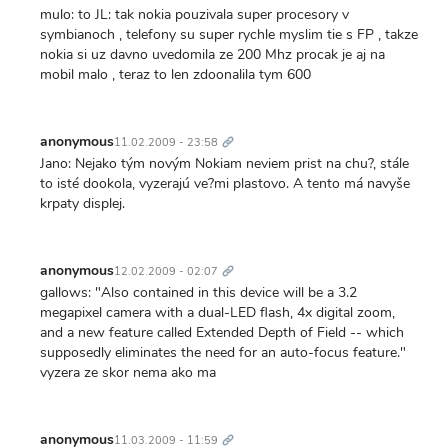
mulo: to JL: tak nokia pouzivala super procesory v
symbianoch , telefony su super rychle myslim tie s FP , takze
nokia si uz davno uvedomila ze 200 Mhz procak je aj na
mobil malo , teraz to len zdoonalila tym 600
Trvalý
odkaz
anonymous
11.02.2009 - 23:58
Jano: Nejako tým novým Nokiam neviem prist na chu?, stále
to isté dookola, vyzerajú ve?mi plastovo. A tento má navyše
krpaty displej.
Trvalý
odkaz
anonymous
12.02.2009 - 02:07
gallows: "Also contained in this device will be a 3.2
megapixel camera with a dual-LED flash, 4x digital zoom,
and a new feature called Extended Depth of Field -- which
supposedly eliminates the need for an auto-focus feature."
vyzera ze skor nema ako ma
Trvalý
odkaz
anonymous
11.03.2009 - 11:59