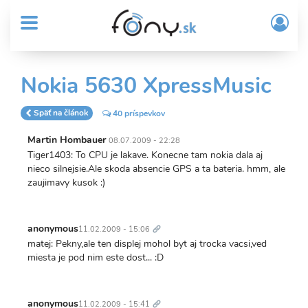
User
Skočiť
Prih
na
MENU
account
/
hlavný
Regi
menu
obsah
Sub
Nokia 5630 XpressMusic
Header
menu
Späť na článok
40 príspevkov
Martin Hombauer
08.07.2009 - 22:28
Tiger1403: To CPU je lakave. Konecne tam nokia dala aj
nieco silnejsie.Ale skoda absencie GPS a ta bateria. hmm, ale
zaujimavy kusok :)
Trvalý
odkaz
anonymous
11.02.2009 - 15:06
matej: Pekny,ale ten displej mohol byt aj trocka vacsi,ved
miesta je pod nim este dost... :D
Trvalý
odkaz
anonymous
11.02.2009 - 15:41