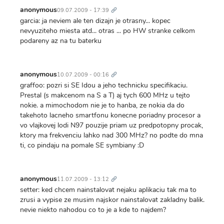
Trvalý
odkaz
anonymous
09.07.2009 - 17:39
garcia: ja neviem ale ten dizajn je otrasny... kopec
nevyuziteho miesta atd... otras ... po HW stranke celkom
podareny az na tu baterku
Trvalý
odkaz
anonymous
10.07.2009 - 00:16
graffoo: pozri si SE Idou a jeho technicku specifikaciu.
Prestal (s makcenom na S a T) aj tych 600 MHz u tejto
nokie. a mimochodom nie je to hanba, ze nokia da do
takehoto lacneho smartfonu konecne poriadny procesor a
vo vlajkovej lodi N97 pouzije priam uz predpotopny procak,
ktory ma frekvenciu lahko nad 300 MHz? no podte do mna
ti, co pindaju na pomale SE symbiany :D
Trvalý
odkaz
anonymous
11.07.2009 - 13:12
setter: ked chcem nainstalovat nejaku aplikaciu tak ma to
zrusi a vypise ze musim najskor nainstalovat zakladny balik.
nevie niekto nahodou co to je a kde to najdem?