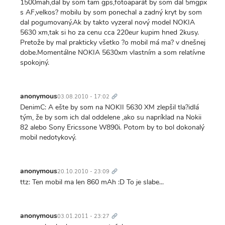
1500mah,dal by som tam gps,fotoaparát by som dal 5mgpx
s AF,velkos? mobilu by som ponechal a zadný kryt by som
dal pogumovaný.Ak by takto vyzeral nový model NOKIA
5630 xm,tak si ho za cenu cca 220eur kupim hned 2kusy.
Pretože by mal prakticky všetko ?o mobil má ma? v dnešnej
dobe.Momentálne NOKIA 5630xm vlastním a som relatívne
spokojný.
Trvalý
odkaz
anonymous
03.08.2010 - 17:02
DenimC: A ešte by som na NOKII 5630 XM zlepšil tla?idlá
tým, že by som ich dal oddelene ,ako su napríklad na Nokii
82 alebo Sony Ericssone W890i. Potom by to bol dokonalý
mobil nedotykový.
Trvalý
odkaz
anonymous
20.10.2010 - 23:09
ttz: Ten mobil ma len 860 mAh :D To je slabe...
Trvalý
odkaz
anonymous
03.01.2011 - 23:27