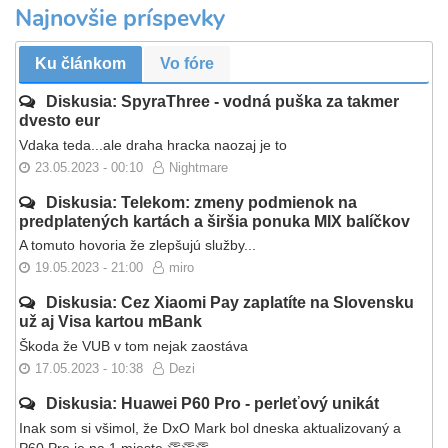
Najnovšie príspevky
Ku článkom
Vo fóre
Diskusia: SpyraThree - vodná puška za takmer
dvesto eur
Vdaka teda...ale draha hracka naozaj je to
23.05.2023 - 00:10
Nightmare
Diskusia: Telekom: zmeny podmienok na
predplatených kartách a širšia ponuka MIX balíčkov
A tomuto hovoria že zlepšujú služby...
19.05.2023 - 21:00
miro
Diskusia: Cez Xiaomi Pay zaplatíte na Slovensku
už aj Visa kartou mBank
Škoda že VUB v tom nejak zaostáva
17.05.2023 - 10:38
Dezi
Diskusia: Huawei P60 Pro - perleťový unikát
Inak som si všimol, že DxO Mark bol dneska aktualizovaný a
P60 Pro je na 1.mieste 👏👏👏