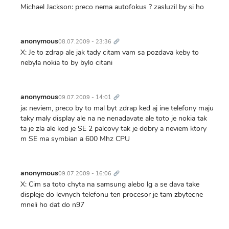
Michael Jackson: preco nema autofokus ? zasluzil by si ho
Trvalý
odkaz
anonymous
08.07.2009 - 23:36
X: Je to zdrap ale jak tady citam vam sa pozdava keby to
nebyla nokia to by bylo citani
Trvalý
odkaz
anonymous
09.07.2009 - 14:01
ja: neviem, preco by to mal byt zdrap ked aj ine telefony maju
taky maly display ale na ne nenadavate ale toto je nokia tak
ta je zla ale ked je SE 2 palcovy tak je dobry a neviem ktory
m SE ma symbian a 600 Mhz CPU
Trvalý
odkaz
anonymous
09.07.2009 - 16:06
X: Cim sa toto chyta na samsung alebo lg a se dava take
displeje do levnych telefonu ten procesor je tam zbytecne
mneli ho dat do n97