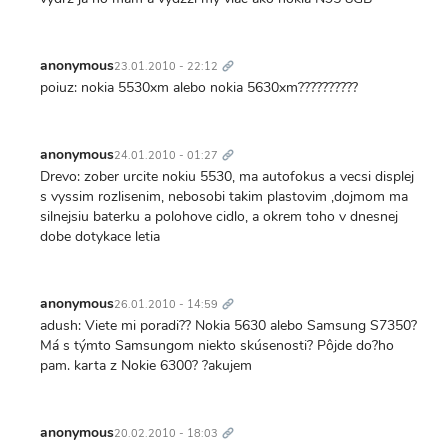
Trvalý
odkaz
anonymous
23.01.2010 - 22:12
poiuz: nokia 5530xm alebo nokia 5630xm??????????
Trvalý
odkaz
anonymous
24.01.2010 - 01:27
Drevo: zober urcite nokiu 5530, ma autofokus a vecsi displej
s vyssim rozlisenim, nebosobi takim plastovim ,dojmom ma
silnejsiu baterku a polohove cidlo, a okrem toho v dnesnej
dobe dotykace letia
Trvalý
odkaz
anonymous
26.01.2010 - 14:59
adush: Viete mi poradi?? Nokia 5630 alebo Samsung S7350?
Má s týmto Samsungom niekto skúsenosti? Pôjde do?ho
pam. karta z Nokie 6300? ?akujem
Trvalý
odkaz
anonymous
20.02.2010 - 18:03