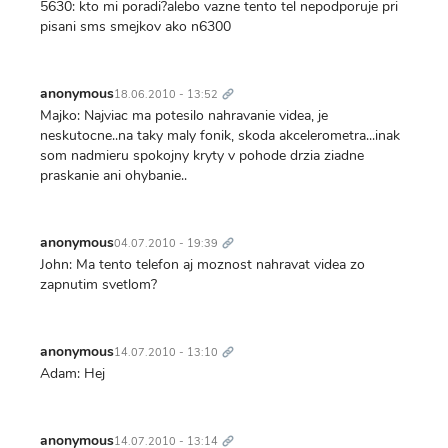
5630: kto mi poradi?alebo vazne tento tel nepodporuje pri
pisani sms smejkov ako n6300
Trvalý
odkaz
anonymous
18.06.2010 - 13:52
Majko: Najviac ma potesilo nahravanie videa, je
neskutocne..na taky maly fonik, skoda akcelerometra...inak
som nadmieru spokojny kryty v pohode drzia ziadne
praskanie ani ohybanie..
Trvalý
odkaz
anonymous
04.07.2010 - 19:39
John: Ma tento telefon aj moznost nahravat videa zo
zapnutim svetlom?
Trvalý
odkaz
anonymous
14.07.2010 - 13:10
Adam: Hej
Trvalý
odkaz
anonymous
14.07.2010 - 13:14