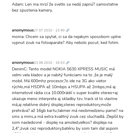
Adam: Len ma mrzí že svetlo sa nedá zapnú? samostatne
bez spustenia kamery.
Trvalý
odkaz
anonymous
27.07.2010 - 23:40
moma: Chcem sa spytat, ci sa da nejakym sposobom uplne
vypnut zvuk na fotoaparate? Aby nebolo pocut, ked fotim.
Trvalý
odkaz
anonymous
03.08.2010 - 16:53
DenimC: Tento model NOKIA 5630 XPRESS MUSIC má
velmi vela kladov a je nabitý funkciami na to ,že je malý
mobil. Má 600mhz procesor,?o ide na 3G ako vietor
rýchlo,má HSDPA až 10mbps a HSUPA až 2mbps,má aj
internetové rádia cca 10.000rádií v super kvalite stereo+aj
ukazuje meno interpreta aj skladby tzv. track id to vlastne
má,aj relatívne dobrý displej,stereo reproduktory,može
prehráva? až 16gb kartu,takmer má neobmedzenu pame? na
sms a mms,a má extra kvalitný zvuk cez sluchadlá. Zlepšil by
som nasledovné - displej na amoled,velkos? displeja na
2,4",zvuk cez reproduktory,batériu by som tam dal aspom