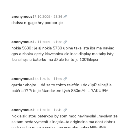
Trvalý
odkaz
anonymous
17.10.2009 - 23:36
dsdss: n-gage hry podporuje
Trvalý
odkaz
anonymous
17.11.2009 - 21:38
nokia 5630 : je aj nokia 5730 uplne taka ista iba ma naviac
gps a zboku qerty klavesnicu ale inac display ma taky isty
iba silnejsiu baterku ma :D ale tento je 100%lepsi
Trvalý
odkaz
anonymous
14.01.2010 - 11:59
gazda : ahojte ... dá sa to tohto telefónu dokúpi? silnejšia
batéria ?? ?i to je štandartne tých 850mAh ... ?AKUJEM
Trvalý
odkaz
anonymous
19.01.2010 - 12:45
Nokia.sk: stou baterkou by som moc nevimyslal ..myslym ze
sa tam neda vymenit silnejsia...ta originalna ma dost dobru
vydrz ja ho mam a vydzzí my viac ako nokia N95 8GB