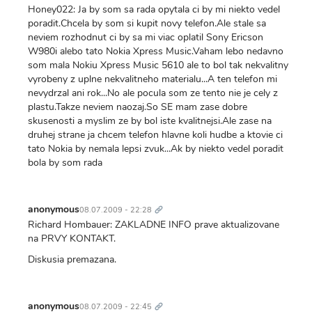
Honey022: Ja by som sa rada opytala ci by mi niekto vedel
poradit.Chcela by som si kupit novy telefon.Ale stale sa
neviem rozhodnut ci by sa mi viac oplatil Sony Ericson
W980i alebo tato Nokia Xpress Music.Vaham lebo nedavno
som mala Nokiu Xpress Music 5610 ale to bol tak nekvalitny
vyrobeny z uplne nekvalitneho materialu...A ten telefon mi
nevydrzal ani rok...No ale pocula som ze tento nie je cely z
plastu.Takze neviem naozaj.So SE mam zase dobre
skusenosti a myslim ze by bol iste kvalitnejsi.Ale zase na
druhej strane ja chcem telefon hlavne koli hudbe a ktovie ci
tato Nokia by nemala lepsi zvuk...Ak by niekto vedel poradit
bola by som rada
Trvalý
odkaz
anonymous
08.07.2009 - 22:28
Richard Hombauer: ZAKLADNE INFO prave aktualizovane
na PRVY KONTAKT.
Diskusia premazana.
Trvalý
odkaz
anonymous
08.07.2009 - 22:45