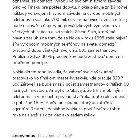
oznámila, že obmedzí výrobu vo svojom hlavnom závode
Salo vo Fínsku pre pokles dopytu. Nokia plánuje zníži? ro?né
náklady vo svojom hlavnom závode na výrobu mobilných
telefónov o viac ako 700 mil. eur. Firma uviedla, že sa na?alej
bude usilova? o úspory pri prevádzkových výdavkoch vo
všetkých oblastiach a aktivitách. Závod Salo, ktorý má
hlavnú zásluhu na tom, že sa Nokia v roku 1998 stala najvä?
ším výrobcom mobilných telefónov na svete, obmedzí
pracovnú dobu všetkých svojich 2 500 zamestnancov.
Približne 20 až 30 % pracovníkov bude zostáva? doma na
rota?nom princípe.
Nokia okrem toho uviedla, že zatvorí svoje výskumné
pracovisko vo fínskom meste Jyvaskyla, kde pracuje 320 ?
udí. Zárove? sa bude snaži? po?et zamestnancov o ?alších 90
na iných miestach. Analytici o?akávajú, že trh s mobilnými
telefónmi sa v priebehu prvého štvr?roka tohto roka zmenší
o približne 18 %. Pod?a prieskumu, ktorý uskuto?nila
agentúra Reuters, dosiahne Nokia za prvý štvr?rok tohto
roka najslabší zisk za viac ako sedem rokov.
Trvalý
odkaz
anonymous
11.02.2009 - 21:16