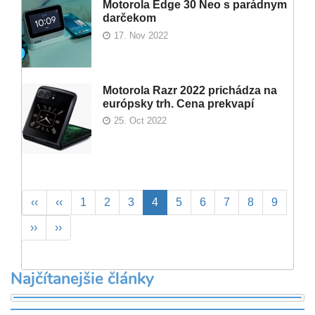
Motorola Edge 30 Neo s parádnym
darčekom
17. Nov 2022
Motorola Razr 2022 prichádza na
európsky trh. Cena prekvapí
25. Oct 2022
Pagination
First
‹‹
Previous
‹‹
Page
1
Page
2
Page
3
Aktuálna
4
Page
5
Page
6
Page
7
Page
8
Page
9
page
page
stránka
Ďalšia
››
Posledná
››
strana
strana
Najčítanejšie články