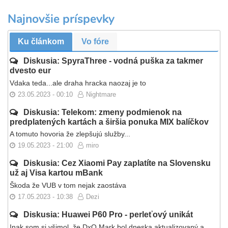
Najnovšie príspevky
Ku článkom
Vo fóre
Diskusia: SpyraThree - vodná puška za takmer
dvesto eur
Vdaka teda...ale draha hracka naozaj je to
23.05.2023 - 00:10
Nightmare
Diskusia: Telekom: zmeny podmienok na
predplatených kartách a širšia ponuka MIX balíčkov
A tomuto hovoria že zlepšujú služby...
19.05.2023 - 21:00
miro
Diskusia: Cez Xiaomi Pay zaplatíte na Slovensku
už aj Visa kartou mBank
Škoda že VUB v tom nejak zaostáva
17.05.2023 - 10:38
Dezi
Diskusia: Huawei P60 Pro - perleťový unikát
Inak som si všimol, že DxO Mark bol dneska aktualizovaný a