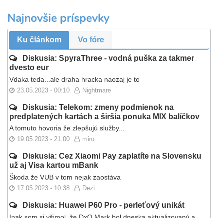
Najnovšie príspevky
Ku článkom
Vo fóre
Diskusia: SpyraThree - vodná puška za takmer
dvesto eur
Vdaka teda...ale draha hracka naozaj je to
23.05.2023 - 00:10
Nightmare
Diskusia: Telekom: zmeny podmienok na
predplatených kartách a širšia ponuka MIX balíčkov
A tomuto hovoria že zlepšujú služby...
19.05.2023 - 21:00
miro
Diskusia: Cez Xiaomi Pay zaplatíte na Slovensku
už aj Visa kartou mBank
Škoda že VUB v tom nejak zaostáva
17.05.2023 - 10:38
Dezi
Diskusia: Huawei P60 Pro - perleťový unikát
Inak som si všimol, že DxO Mark bol dneska aktualizovaný a