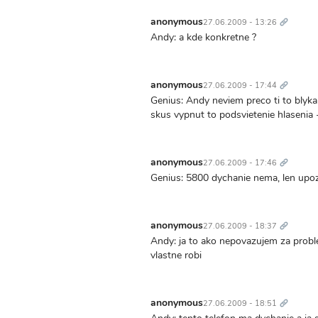
Trvalý
odkaz
anonymous
27.06.2009 - 13:26
Andy: a kde konkretne ?
Trvalý
odkaz
anonymous
27.06.2009 - 17:44
Genius: Andy neviem preco ti to blyka
skus vypnut to podsvietenie hlasenia
Trvalý
odkaz
anonymous
27.06.2009 - 17:46
Genius: 5800 dychanie nema, len upoz
Trvalý
odkaz
anonymous
27.06.2009 - 18:37
Andy: ja to ako nepovazujem za proble
vlastne robi
Trvalý
odkaz
anonymous
27.06.2009 - 18:51