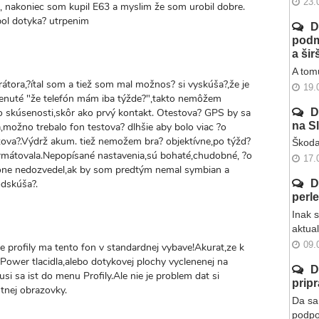
23.
, nakoniec som kupil E63 a myslim že som urobil dobre.
bol dotyka? utrpenim
D
podm
a ši
A tomu
rátora,?ítal som a tiež som mal možnos? si vyskúša?,že je
19.
menuté "že telefón mám iba týžde?",takto nemôžem
o skúsenosti,skôr ako prvý kontakt. Otestova? GPS by sa
D
na S
a,možno trebalo fon testova? dlhšie aby bolo viac ?o
izova?.Výdrž akum. tiež nemožem bra? objektívne,po týžd?
Škoda
rmátovala.Nepopísané nastavenia,sú bohaté,chudobné, ?o
17.
one nedozvedel,ak by som predtým nemal symbian a
odskúša?.
D
perl
Inak 
aktua
09.
 profily ma tento fon v standardnej vybave!Akurat,ze k
 Power tlacidla,alebo dotykovej plochy vyclenenej na
D
i sa ist do menu Profily.Ale nie je problem dat si
prip
tnej obrazovky.
Da sa 
podpo