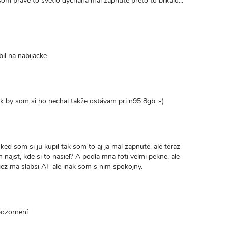
om prave to svetlo dychana mal zapnute preto to blikalo...
bil na nabijacke
ak by som si ho nechal takže ostávam pri n95 8gb :-)
d som si ju kupil tak som to aj ja mal zapnute, ale teraz
ajst, kde si to nasiel? A podla mna foti velmi pekne, ale
 tiez ma slabsi AF ale inak som s nim spokojny.
pozornení