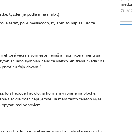
medzi
07.
ratke, tyzden je podla mna malo :)
 pol a teraz, po 4 mesiacoch, by som to napisal urcite
 niektoré veci na ?om ešte nenašla napr. ikona menu sa
o symbian lebo symbian naudite vsetko len treba h?ada? na
a prvotinu fajn dávam 1-
z to stredove tlacidlo, ja ho mam vybrane na ploche,
anie tlacidla dost neprijemne. Ja mam tento telefon vyse
 opytat, rad odpoviem.
sat po tyzdni, ale priebezne som doplnala skusenosti tri