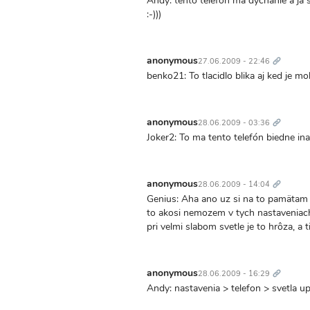
Andy: tento telefon ma dychanie a ja s
:-)))
Trvalý
odkaz
anonymous
27.06.2009 - 22:46
benko21: To tlacidlo blika aj ked je mo
Trvalý
odkaz
anonymous
28.06.2009 - 03:36
Joker2: To ma tento telefón biedne in
Trvalý
odkaz
anonymous
28.06.2009 - 14:04
Genius: Aha ano uz si na to pamätam ke
to akosi nemozem v tych nastaveniach n
pri velmi slabom svetle je to hrôza, a
Trvalý
odkaz
anonymous
28.06.2009 - 16:29
Andy: nastavenia > telefon > svetla u