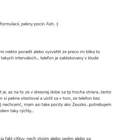
formulacii, pekny pocin Ash. :)
 niekto poradit alebo vysvetlit ze preco mi blika to
v takych intervaloch... telefon je zablokovany v klude
t je, az na to ze v dnesnej dobe sa tp trocha striera...tento
om si pekne otestoval a uistil sa v tom, ze telefon bez
) nechcem!,, mam asi take pocity ako Zeusko...potrebujem
udem taky rýchly...
a fakt citlivy, nech stojim alebo sedim alebo sa