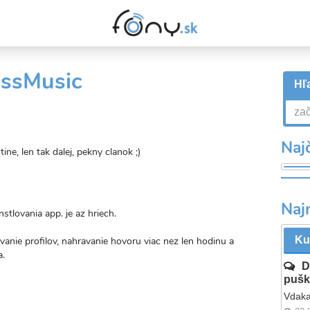
essMusic
Hľa
Najč
ne, len tak dalej, pekny clanok ;)
Naj
tlovania app. je az hriech.
Ku
vanie profilov, nahravanie hovoru viac nez len hodinu a
a.
D
pušk
Vdaka