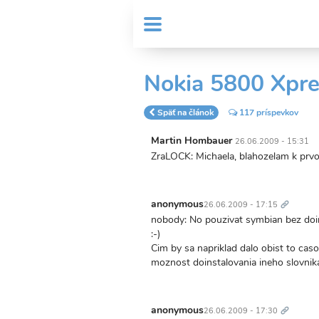
Skočiť
User
na
MENU
Sub
account
hlavný
Header
obsah
menu
menu
Nokia 5800 Xpr
Späť na článok
117 príspevkov
Martin Hombauer
26.06.2009 - 15:31
ZraLOCK: Michaela, blahozelam k prvoti
Trvalý
odkaz
anonymous
26.06.2009 - 17:15
nobody: No pouzivat symbian bez doins
:-)
Cim by sa napriklad dalo obist to caso
moznost doinstalovania ineho slovnik
Trvalý
odkaz
anonymous
26.06.2009 - 17:30