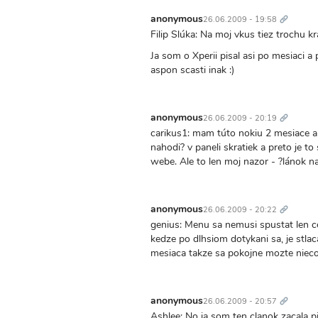
Trvalý
odkaz
anonymous
26.06.2009 - 19:58
Filip Slúka: Na moj vkus tiez trochu k
Ja som o Xperii pisal asi po mesiaci a
aspon scasti inak :)
Trvalý
odkaz
anonymous
26.06.2009 - 20:19
carikus1: mam túto nokiu 2 mesiace a
nahodi? v paneli skratiek a preto je t
webe. Ale to len moj nazor - ?lánok n
Trvalý
odkaz
anonymous
26.06.2009 - 20:22
genius: Menu sa nemusi spustat len ce
kedze po dlhsiom dotykani sa, je stlac
mesiaca takze sa pokojne mozte nieco
Trvalý
odkaz
anonymous
26.06.2009 - 20:57
Ashlee: No ja som ten clanok zacala pi