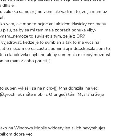
dlhsie...
o zalozka samozrejme viem, ale vadi mi to, ze ja mam uz
at.
ako vam, ale mne to nejde ani ak idem klasicky cez menu-
ku pisu, ze by sa mi tam mala zobrazit ponuka vlby-
emam...nemoze to suvisiet s tym, ze je z OR?
 vyjadrovat, kedze je to symbian a tak to ma vycsina
at o niecom co sa casto spomina aj inde...skusala som to
a ten clanok vela chyb, no ak by som mala niekedy moznost
on sa mam z coho poucit ;)
 super, vykašli sa na nich:-))) Mna dorazila ina vec:
(štyroch, ak máte mobil z Orangeu) tém. Mysliš si že je
 ako na Windows Mobile widgety len si ich nevytahujes
 celkom dobra vec.