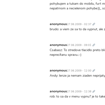
pohybujem a tukam do mobilu, furt mi
nepatrnom a necielenom pohybe:)),, s
Trvalý
odkaz
anonymous
27.06.2009 - 02:37
brudo: a viem ze sa to da vypnut, ale 
Trvalý
odkaz
anonymous
27.06.2009 - 09:01
Csabasz: To stredove tlacidlo preto bl
neprecítanu spravu.:-)
Trvalý
odkaz
anonymous
27.06.2009 - 12:00
Andy: lenze ja nemam ziaden neprijat
Trvalý
odkaz
anonymous
27.06.2009 - 12:38
rob: to sa da v menu vypnu? je to ta