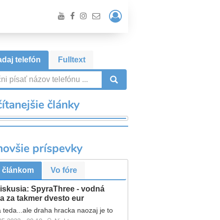
Prihlásiť
/
Registrácia
daj telefón
Fulltext
VYHĽADÁVANIE
ítanejšie články
novšie príspevky
 článkom
Vo fóre
iskusia: SpyraThree - vodná
a za takmer dvesto eur
 teda...ale draha hracka naozaj je to