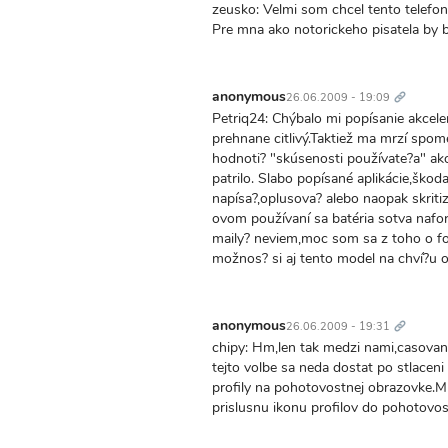
zeusko: Velmi som chcel tento telefon
Pre mna ako notorickeho pisatela by 
Trvalý
odkaz
anonymous
26.06.2009 - 19:09
Petriq24: Chýbalo mi popísanie akcele
prehnane citlivý.Taktiež ma mrzí spo
hodnoti? "skúsenosti používate?a" ak
patrilo. Slabo popísané aplikácie,škod
napísa?,oplusova? alebo naopak skrit
ovom používaní sa batéria sotva nafo
maily? neviem,moc som sa z toho o f
možnos? si aj tento model na chví?u 
Trvalý
odkaz
anonymous
26.06.2009 - 19:31
chipy: Hm,len tak medzi nami,casovane
tejto volbe sa neda dostat po stlaceni
profily na pohotovostnej obrazovke.Mus
prislusnu ikonu profilov do pohotovos