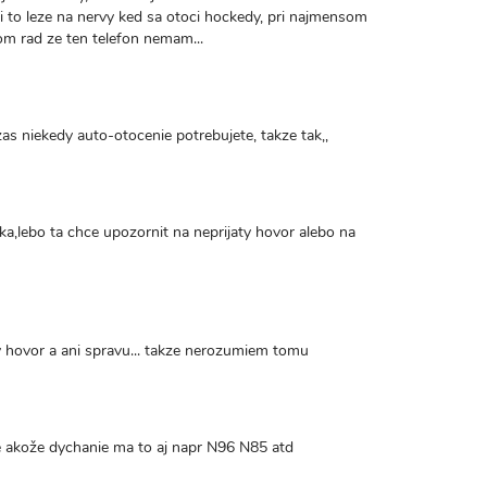
 to leze na nervy ked sa otoci hockedy, pri najmensom
om rad ze ten telefon nemam...
zas niekedy auto-otocenie potrebujete, takze tak,,
ika,lebo ta chce upozornit na neprijaty hovor alebo na
y hovor a ani spravu... takze nerozumiem tomu
ke akože dychanie ma to aj napr N96 N85 atd