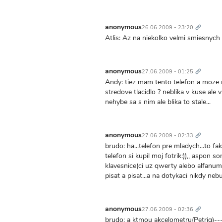
Trvalý
odkaz
anonymous
26.06.2009 - 23:20
Atlis: Az na niekolko velmi smiesnych 
Trvalý
odkaz
anonymous
27.06.2009 - 01:25
Andy: tiez mam tento telefon a moze mi
stredove tlacidlo ? neblika v kuse ale 
nehybe sa s nim ale blika to stale...
Trvalý
odkaz
anonymous
27.06.2009 - 02:33
brudo: ha...telefon pre mladych...to fak
telefon si kupil moj fotrik:)),, aspon s
klavesnice(ci uz qwerty alebo alfanum
pisat a pisat...a na dotykaci nikdy neb
Trvalý
odkaz
anonymous
27.06.2009 - 02:36
brudo: a ktmou akcelometru(Petriq)---j