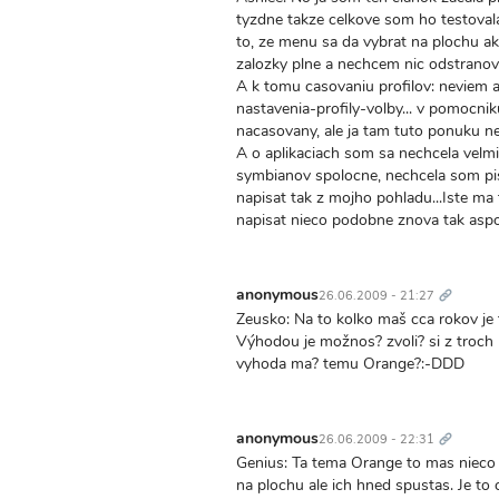
tyzdne takze celkove som ho testovala 
to, ze menu sa da vybrat na plochu ak
zalozky plne a nechcem nic odstranov
A k tomu casovaniu profilov: neviem 
nastavenia-profily-volby... v pomocni
nacasovany, ale ja tam tuto ponuku n
A o aplikaciach som sa nechcela velmi
symbianov spolocne, nechcela som pis
napisat tak z mojho pohladu...Iste m
napisat nieco podobne znova tak asp
Trvalý
odkaz
anonymous
26.06.2009 - 21:27
Zeusko: Na to kolko maš cca rokov je to
Výhodou je možnos? zvoli? si z troch 
vyhoda ma? temu Orange?:-DDD
Trvalý
odkaz
anonymous
26.06.2009 - 22:31
Genius: Ta tema Orange to mas nieco
na plochu ale ich hned spustas. Je to