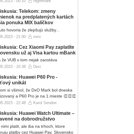
05.2023 - 00:10
Nightmare
iskusia: Telekom: zmeny
ienok na predplatených kartách
ršia ponuka MIX balíčkov
to hovoria že zlepšujú služby...
05.2023 - 21:00
miro
iskusia: Cez Xiaomi Pay zaplatíte
lovensku už aj Visa kartou mBank
 že VUB v tom nejak zaostáva
05.2023 - 10:38
Dezi
iskusia: Huawei P60 Pro -
eťový unikát
som si všimol, že DxO Mark bol dneska
lizovaný a P60 Pro je na 1.mieste 👏👏👏
05.2023 - 22:48
Karol Sendrei
iskusia: Huawei Watch Ultimate –
ravené na dobrodružstvo
nimi platit, ale iba na trhoch, ktore
ruju platby cez Huawei Pay. Slovensko