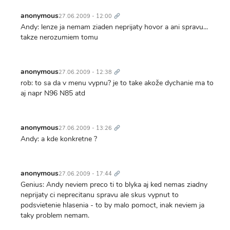
Trvalý
odkaz
anonymous
27.06.2009 - 12:00
Andy: lenze ja nemam ziaden neprijaty hovor a ani spravu...
takze nerozumiem tomu
Trvalý
odkaz
anonymous
27.06.2009 - 12:38
rob: to sa da v menu vypnu? je to take akože dychanie ma to
aj napr N96 N85 atd
Trvalý
odkaz
anonymous
27.06.2009 - 13:26
Andy: a kde konkretne ?
Trvalý
odkaz
anonymous
27.06.2009 - 17:44
Genius: Andy neviem preco ti to blyka aj ked nemas ziadny
neprijaty ci neprecitanu spravu ale skus vypnut to
podsvietenie hlasenia - to by malo pomoct, inak neviem ja
taky problem nemam.