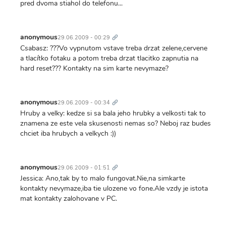
pred dvoma stiahol do telefonu...
Trvalý
odkaz
anonymous
29.06.2009 - 00:29
Csabasz: ???Vo vypnutom vstave treba drzat zelene,cervene
a tlacítko fotaku a potom treba drzat tlacitko zapnutia na
hard reset??? Kontakty na sim karte nevymaze?
Trvalý
odkaz
anonymous
29.06.2009 - 00:34
Hruby a velky: kedze si sa bala jeho hrubky a velkosti tak to
znamena ze este vela skusenosti nemas so? Neboj raz budes
chciet iba hrubych a velkych :))
Trvalý
odkaz
anonymous
29.06.2009 - 01:51
Jessica: Ano,tak by to malo fungovat.Nie,na simkarte
kontakty nevymaze,iba tie ulozene vo fone.Ale vzdy je istota
mat kontakty zalohovane v PC.
Trvalý