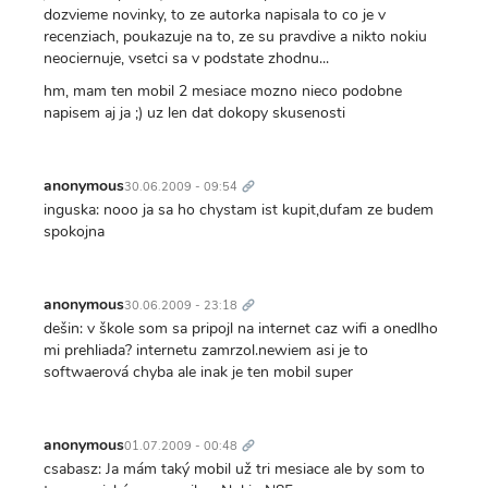
dozvieme novinky, to ze autorka napisala to co je v
recenziach, poukazuje na to, ze su pravdive a nikto nokiu
neociernuje, vsetci sa v podstate zhodnu...
hm, mam ten mobil 2 mesiace mozno nieco podobne
napisem aj ja ;) uz len dat dokopy skusenosti
Trvalý
odkaz
anonymous
30.06.2009 - 09:54
inguska: nooo ja sa ho chystam ist kupit,dufam ze budem
spokojna
Trvalý
odkaz
anonymous
30.06.2009 - 23:18
dešin: v škole som sa pripojl na internet caz wifi a onedlho
mi prehliada? internetu zamrzol.newiem asi je to
softwaerová chyba ale inak je ten mobil super
Trvalý
odkaz
anonymous
01.07.2009 - 00:48
csabasz: Ja mám taký mobil už tri mesiace ale by som to