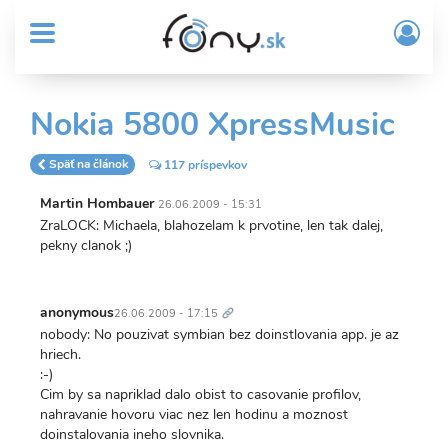
User
Skočiť
Prih
na
MENU
account
/
hlavný
Regi
menu
obsah
Sub
Nokia 5800 XpressMusic
Header
menu
Späť na článok
117 príspevkov
Martin Hombauer
26.06.2009 - 15:31
ZraLOCK: Michaela, blahozelam k prvotine, len tak dalej,
pekny clanok ;)
Trvalý
odkaz
anonymous
26.06.2009 - 17:15
nobody: No pouzivat symbian bez doinstlovania app. je az
hriech.
:-)
Cim by sa napriklad dalo obist to casovanie profilov,
nahravanie hovoru viac nez len hodinu a moznost
doinstalovania ineho slovnika.