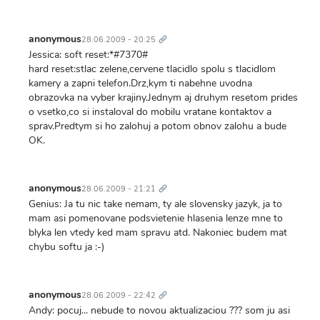
Trvalý
odkaz
anonymous
28.06.2009 - 20:25
Jessica: soft reset:*#7370#
hard reset:stlac zelene,cervene tlacidlo spolu s tlacidlom
kamery a zapni telefon.Drz,kym ti nabehne uvodna
obrazovka na vyber krajiny.Jednym aj druhym resetom prides
o vsetko,co si instaloval do mobilu vratane kontaktov a
sprav.Predtym si ho zalohuj a potom obnov zalohu a bude
OK.
Trvalý
odkaz
anonymous
28.06.2009 - 21:21
Genius: Ja tu nic take nemam, ty ale slovensky jazyk, ja to
mam asi pomenovane podsvietenie hlasenia lenze mne to
blyka len vtedy ked mam spravu atd. Nakoniec budem mat
chybu softu ja :-)
Trvalý
odkaz
anonymous
28.06.2009 - 22:42
Andy: pocuj... nebude to novou aktualizaciou ??? som ju asi