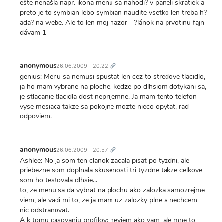
ešte nenašla napr. ikona menu sa nahodi? v paneli skratiek a
preto je to symbian lebo symbian naudite vsetko len treba h?
ada? na webe. Ale to len moj nazor - ?lánok na prvotinu fajn
dávam 1-
Trvalý
odkaz
anonymous
26.06.2009 - 20:22
genius: Menu sa nemusi spustat len cez to stredove tlacidlo,
ja ho mam vybrane na ploche, kedze po dlhsiom dotykani sa,
je stlacanie tlacidla dost neprijemne. Ja mam tento telefon
vyse mesiaca takze sa pokojne mozte nieco opytat, rad
odpoviem.
Trvalý
odkaz
anonymous
26.06.2009 - 20:57
Ashlee: No ja som ten clanok zacala pisat po tyzdni, ale
priebezne som doplnala skusenosti tri tyzdne takze celkove
som ho testovala dlhsie...
to, ze menu sa da vybrat na plochu ako zalozka samozrejme
viem, ale vadi mi to, ze ja mam uz zalozky plne a nechcem
nic odstranovat.
A k tomu casovaniu profilov: neviem ako vam, ale mne to