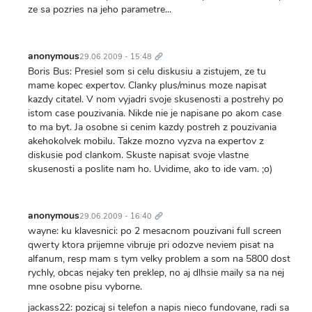
ze sa pozries na jeho parametre...
Trvalý
odkaz
anonymous
29.06.2009 - 15:48
Boris Bus: Presiel som si celu diskusiu a zistujem, ze tu
mame kopec expertov. Clanky plus/minus moze napisat
kazdy citatel. V nom vyjadri svoje skusenosti a postrehy po
istom case pouzivania. Nikde nie je napisane po akom case
to ma byt. Ja osobne si cenim kazdy postreh z pouzivania
akehokolvek mobilu. Takze mozno vyzva na expertov z
diskusie pod clankom. Skuste napisat svoje vlastne
skusenosti a poslite nam ho. Uvidime, ako to ide vam. ;o)
Trvalý
odkaz
anonymous
29.06.2009 - 16:40
wayne: ku klavesnici: po 2 mesacnom pouzivani full screen
qwerty ktora prijemne vibruje pri odozve neviem pisat na
alfanum, resp mam s tym velky problem a som na 5800 dost
rychly, obcas nejaky ten preklep, no aj dlhsie maily sa na nej
mne osobne pisu vyborne.
jackass22: pozicaj si telefon a napis nieco fundovane, radi sa