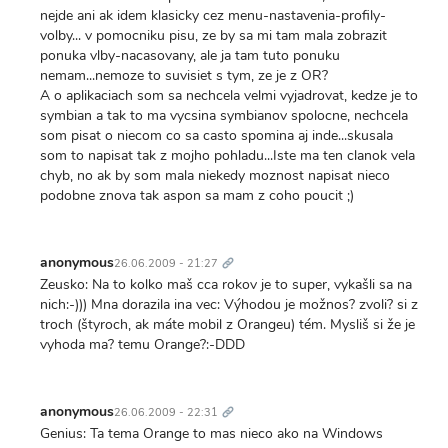
nejde ani ak idem klasicky cez menu-nastavenia-profily-
volby... v pomocniku pisu, ze by sa mi tam mala zobrazit
ponuka vlby-nacasovany, ale ja tam tuto ponuku
nemam...nemoze to suvisiet s tym, ze je z OR?
A o aplikaciach som sa nechcela velmi vyjadrovat, kedze je to
symbian a tak to ma vycsina symbianov spolocne, nechcela
som pisat o niecom co sa casto spomina aj inde...skusala
som to napisat tak z mojho pohladu...Iste ma ten clanok vela
chyb, no ak by som mala niekedy moznost napisat nieco
podobne znova tak aspon sa mam z coho poucit ;)
Trvalý
odkaz
anonymous
26.06.2009 - 21:27
Zeusko: Na to kolko maš cca rokov je to super, vykašli sa na
nich:-))) Mna dorazila ina vec: Výhodou je možnos? zvoli? si z
troch (štyroch, ak máte mobil z Orangeu) tém. Mysliš si že je
vyhoda ma? temu Orange?:-DDD
Trvalý
odkaz
anonymous
26.06.2009 - 22:31
Genius: Ta tema Orange to mas nieco ako na Windows