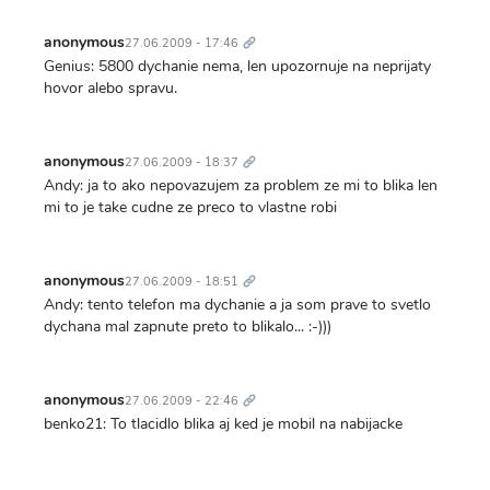
Trvalý
odkaz
anonymous
27.06.2009 - 17:46
Genius: 5800 dychanie nema, len upozornuje na neprijaty
hovor alebo spravu.
Trvalý
odkaz
anonymous
27.06.2009 - 18:37
Andy: ja to ako nepovazujem za problem ze mi to blika len
mi to je take cudne ze preco to vlastne robi
Trvalý
odkaz
anonymous
27.06.2009 - 18:51
Andy: tento telefon ma dychanie a ja som prave to svetlo
dychana mal zapnute preto to blikalo... :-)))
Trvalý
odkaz
anonymous
27.06.2009 - 22:46
benko21: To tlacidlo blika aj ked je mobil na nabijacke
Trvalý