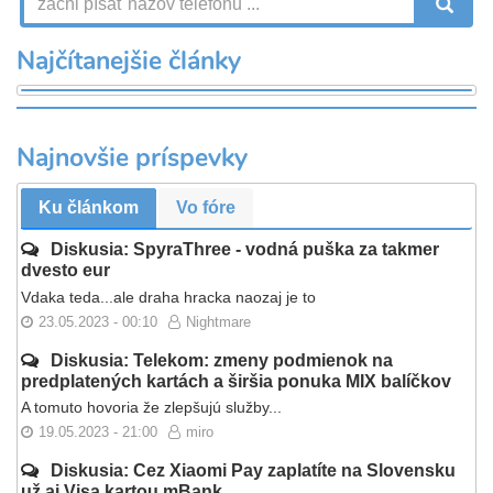
V
Najčítanejšie články
Najnovšie príspevky
Ku článkom
Vo fóre
Diskusia: SpyraThree - vodná puška za takmer
dvesto eur
Vdaka teda...ale draha hracka naozaj je to
23.05.2023 - 00:10
Nightmare
Diskusia: Telekom: zmeny podmienok na
predplatených kartách a širšia ponuka MIX balíčkov
A tomuto hovoria že zlepšujú služby...
19.05.2023 - 21:00
miro
Diskusia: Cez Xiaomi Pay zaplatíte na Slovensku
už aj Visa kartou mBank