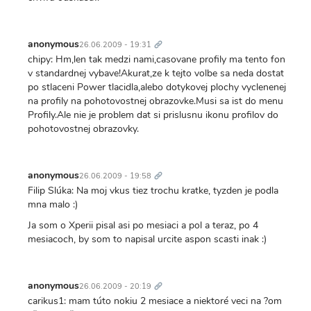
Trvalý
odkaz
anonymous
26.06.2009 - 19:31
chipy: Hm,len tak medzi nami,casovane profily ma tento fon
v standardnej vybave!Akurat,ze k tejto volbe sa neda dostat
po stlaceni Power tlacidla,alebo dotykovej plochy vyclenenej
na profily na pohotovostnej obrazovke.Musi sa ist do menu
Profily.Ale nie je problem dat si prislusnu ikonu profilov do
pohotovostnej obrazovky.
Trvalý
odkaz
anonymous
26.06.2009 - 19:58
Filip Slúka: Na moj vkus tiez trochu kratke, tyzden je podla
mna malo :)
Ja som o Xperii pisal asi po mesiaci a pol a teraz, po 4
mesiacoch, by som to napisal urcite aspon scasti inak :)
Trvalý
odkaz
anonymous
26.06.2009 - 20:19
carikus1: mam túto nokiu 2 mesiace a niektoré veci na ?om