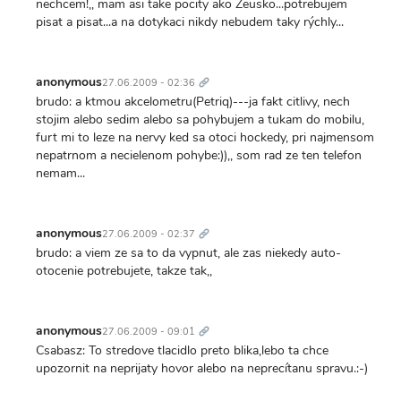
nechcem!,, mam asi take pocity ako Zeusko...potrebujem
pisat a pisat...a na dotykaci nikdy nebudem taky rýchly...
Trvalý
odkaz
anonymous
27.06.2009 - 02:36
brudo: a ktmou akcelometru(Petriq)---ja fakt citlivy, nech
stojim alebo sedim alebo sa pohybujem a tukam do mobilu,
furt mi to leze na nervy ked sa otoci hockedy, pri najmensom
nepatrnom a necielenom pohybe:)),, som rad ze ten telefon
nemam...
Trvalý
odkaz
anonymous
27.06.2009 - 02:37
brudo: a viem ze sa to da vypnut, ale zas niekedy auto-
otocenie potrebujete, takze tak,,
Trvalý
odkaz
anonymous
27.06.2009 - 09:01
Csabasz: To stredove tlacidlo preto blika,lebo ta chce
upozornit na neprijaty hovor alebo na neprecítanu spravu.:-)