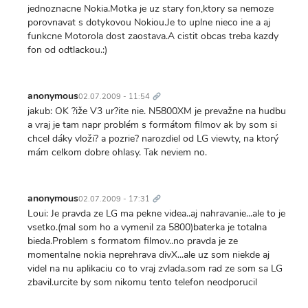
jednoznacne Nokia.Motka je uz stary fon,ktory sa nemoze
porovnavat s dotykovou Nokiou.Je to uplne nieco ine a aj
funkcne Motorola dost zaostava.A cistit obcas treba kazdy
fon od odtlackou.:)
Trvalý
odkaz
anonymous
02.07.2009 - 11:54
jakub: OK ?iže V3 ur?ite nie. N5800XM je prevažne na hudbu
a vraj je tam napr problém s formátom filmov ak by som si
chcel dáky vloži? a pozrie? narozdiel od LG viewty, na ktorý
mám celkom dobre ohlasy. Tak neviem no.
Trvalý
odkaz
anonymous
02.07.2009 - 17:31
Loui: Je pravda ze LG ma pekne videa..aj nahravanie...ale to je
vsetko.(mal som ho a vymenil za 5800)baterka je totalna
bieda.Problem s formatom filmov..no pravda je ze
momentalne nokia neprehrava divX...ale uz som niekde aj
videl na nu aplikaciu co to vraj zvlada.som rad ze som sa LG
zbavil.urcite by som nikomu tento telefon neodporucil