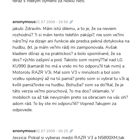
teraz s niekým vymenil za Nokiu N85.
Trvalý
odkaz
anonymous
01.07.2009 - 20:50
jakub: Zdravím. Mám istú dilemu, a to je, že sa neviem
rozhodnú? ?i si mám tento telefón zakúpi?. nie som ve?mi
náro?ný na dizajn ani funkcie ale predsa pekná dotykovka na
hudbu, (kt. ja mám ve?mi rád) mi zaimponovala. Avšak
kladiem dôraz aj na praktickos? a bolo spomínané, že sa
dos? rýchlo zašpiní a pod. Takisto som rozmý??al nad LG
KU990 (kamarát ho má a vrelo mi ho odporu?il tak nvm) a
Motorolu RAZR V3i. Mal som V3 v minulosti a bol som
vcelku spokojný až na tú pamä? preto som si vybral tu v3i aj
kvôli pamä?ovke na hudbu. Bohužia? som sa do?ítal, že je
táto verzia ve?mi poruchová, ?o ma dos? sklamalo. V
mobiloch sa až tak nevyznám preto sa obraciam na vás oh?
adom rád. ?o by ste mi odporu?ili? Vopred ?akujem za
odpovede.
Trvalý
odkaz
anonymous
02.07.2009 - 00:25
Jessica: Pokial si vyberas medzi RAZR V3 a N5800XM,tak