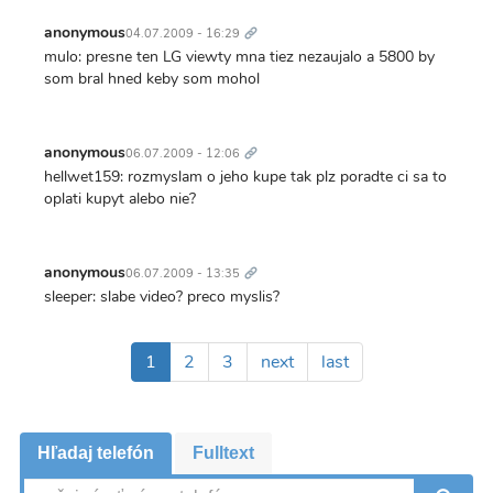
Trvalý
odkaz
anonymous
04.07.2009 - 16:29
mulo: presne ten LG viewty mna tiez nezaujalo a 5800 by
som bral hned keby som mohol
Trvalý
odkaz
anonymous
06.07.2009 - 12:06
hellwet159: rozmyslam o jeho kupe tak plz poradte ci sa to
oplati kupyt alebo nie?
Trvalý
odkaz
anonymous
06.07.2009 - 13:35
sleeper: slabe video? preco myslis?
Pagination
Aktuálna
1
Page
2
Page
3
Ďalšia
next
Posledná
last
stránka
strana
strana
Hľadaj telefón
Fulltext