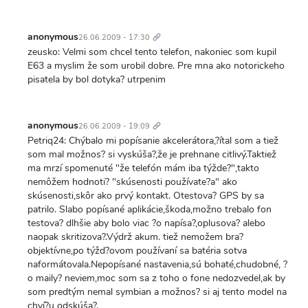
Trvalý
odkaz
anonymous
26.06.2009 - 17:30
zeusko: Velmi som chcel tento telefon, nakoniec som kupil
E63 a myslim že som urobil dobre. Pre mna ako notorickeho
pisatela by bol dotyka? utrpenim
Trvalý
odkaz
anonymous
26.06.2009 - 19:09
Petriq24: Chýbalo mi popísanie akcelerátora,?ítal som a tiež
som mal možnos? si vyskúša?,že je prehnane citlivý.Taktiež
ma mrzí spomenuté "že telefón mám iba týžde?",takto
nemôžem hodnoti? "skúsenosti používate?a" ako
skúsenosti,skôr ako prvý kontakt. Otestova? GPS by sa
patrilo. Slabo popísané aplikácie,škoda,možno trebalo fon
testova? dlhšie aby bolo viac ?o napísa?,oplusova? alebo
naopak skritizova?.Výdrž akum. tiež nemožem bra?
objektívne,po týžd?ovom používaní sa batéria sotva
naformátovala.Nepopísané nastavenia,sú bohaté,chudobné, ?
o maily? neviem,moc som sa z toho o fone nedozvedel,ak by
som predtým nemal symbian a možnos? si aj tento model na
chví?u odskúša?.