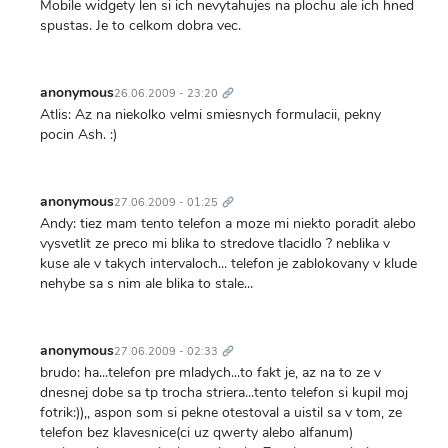
Mobile widgety len si ich nevytahujes na plochu ale ich hned
spustas. Je to celkom dobra vec.
Trvalý
odkaz
anonymous
26.06.2009 - 23:20
Atlis: Az na niekolko velmi smiesnych formulacii, pekny
pocin Ash. :)
Trvalý
odkaz
anonymous
27.06.2009 - 01:25
Andy: tiez mam tento telefon a moze mi niekto poradit alebo
vysvetlit ze preco mi blika to stredove tlacidlo ? neblika v
kuse ale v takych intervaloch... telefon je zablokovany v klude
nehybe sa s nim ale blika to stale...
Trvalý
odkaz
anonymous
27.06.2009 - 02:33
brudo: ha...telefon pre mladych...to fakt je, az na to ze v
dnesnej dobe sa tp trocha striera...tento telefon si kupil moj
fotrik:)),, aspon som si pekne otestoval a uistil sa v tom, ze
telefon bez klavesnice(ci uz qwerty alebo alfanum)