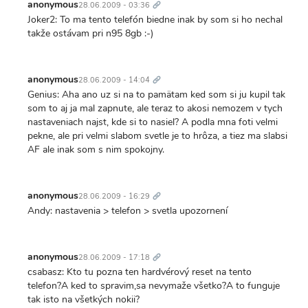
odkaz
anonymous
28.06.2009 - 03:36
Joker2: To ma tento telefón biedne inak by som si ho nechal
takže ostávam pri n95 8gb :-)
Trvalý
odkaz
anonymous
28.06.2009 - 14:04
Genius: Aha ano uz si na to pamätam ked som si ju kupil tak
som to aj ja mal zapnute, ale teraz to akosi nemozem v tych
nastaveniach najst, kde si to nasiel? A podla mna foti velmi
pekne, ale pri velmi slabom svetle je to hrôza, a tiez ma slabsi
AF ale inak som s nim spokojny.
Trvalý
odkaz
anonymous
28.06.2009 - 16:29
Andy: nastavenia > telefon > svetla upozornení
Trvalý
odkaz
anonymous
28.06.2009 - 17:18
csabasz: Kto tu pozna ten hardvérový reset na tento
telefon?A ked to spravim,sa nevymaže všetko?A to funguje
tak isto na všetkých nokii?