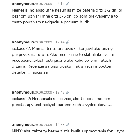
odkaz
anonymous
29.06.2009 - 04:18
Nemesis: no absolutne nesuhlasim ze bateria drzi 1-2 dni pri
beznom uzivani mne drzi 3-5 dni co som prekvapeny a to
casto pouzivam navigaciu a pocuam hudbu
Trvalý
odkaz
anonymous
29.06.2009 - 12:44
jackass22: Mne sa tento prispveok skor javil ako bezny
prispevok na forum. Ako recenzia je to slabulinke, velmi
vseobecne....vlastnosti pisane ako keby po 5 minutach
drzania. Recenzie sa pisu trosku inak s vacsim poctom
detailom...naucis sa
Trvalý
odkaz
anonymous
29.06.2009 - 12:45
jackass22: Nenapisala si nic viac, ako to, co si mozem
precitat aj v technickych parametroch a vydedukovat...
Trvalý
odkaz
anonymous
29.06.2009 - 14:58
NINX: aha, takze ty bezne zistis kvalitu spracovania fonu tym