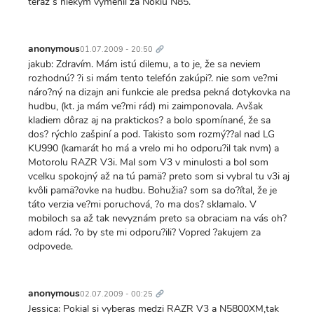
teraz s niekým vymenil za Nokiu N85.
Trvalý
odkaz
anonymous
01.07.2009 - 20:50
jakub: Zdravím. Mám istú dilemu, a to je, že sa neviem
rozhodnú? ?i si mám tento telefón zakúpi?. nie som ve?mi
náro?ný na dizajn ani funkcie ale predsa pekná dotykovka na
hudbu, (kt. ja mám ve?mi rád) mi zaimponovala. Avšak
kladiem dôraz aj na praktickos? a bolo spomínané, že sa
dos? rýchlo zašpiní a pod. Takisto som rozmý??al nad LG
KU990 (kamarát ho má a vrelo mi ho odporu?il tak nvm) a
Motorolu RAZR V3i. Mal som V3 v minulosti a bol som
vcelku spokojný až na tú pamä? preto som si vybral tu v3i aj
kvôli pamä?ovke na hudbu. Bohužia? som sa do?ítal, že je
táto verzia ve?mi poruchová, ?o ma dos? sklamalo. V
mobiloch sa až tak nevyznám preto sa obraciam na vás oh?
adom rád. ?o by ste mi odporu?ili? Vopred ?akujem za
odpovede.
Trvalý
odkaz
anonymous
02.07.2009 - 00:25
Jessica: Pokial si vyberas medzi RAZR V3 a N5800XM,tak