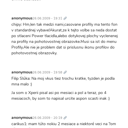
Trvalý
odkaz
anonymous
26.06.2009 - 19:31
chipy: Hm,len tak medzi nami,casovane profily ma tento fon
v standardnej vybave!Akurat,ze k tejto volbe sa neda dostat
po stlaceni Power tlacidla,alebo dotykovej plochy vyclenenej
na profily na pohotovostnej obrazovke.Musi sa ist do menu
Profily.Ale nie je problem dat si prislusnu ikonu profilov do
pohotovostnej obrazovky.
Trvalý
odkaz
anonymous
26.06.2009 - 19:58
Filip Slúka: Na moj vkus tiez trochu kratke, tyzden je podla
mna malo :)
Ja som o Xperii pisal asi po mesiaci a pol a teraz, po 4
mesiacoch, by som to napisal urcite aspon scasti inak :)
Trvalý
odkaz
anonymous
26.06.2009 - 20:19
carikus1: mam túto nokiu 2 mesiace a niektoré veci na ?om