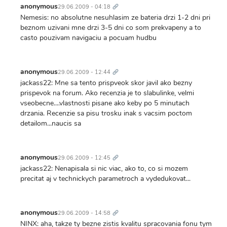
odkaz
anonymous
29.06.2009 - 04:18
Nemesis: no absolutne nesuhlasim ze bateria drzi 1-2 dni pri
beznom uzivani mne drzi 3-5 dni co som prekvapeny a to
casto pouzivam navigaciu a pocuam hudbu
Trvalý
odkaz
anonymous
29.06.2009 - 12:44
jackass22: Mne sa tento prispveok skor javil ako bezny
prispevok na forum. Ako recenzia je to slabulinke, velmi
vseobecne....vlastnosti pisane ako keby po 5 minutach
drzania. Recenzie sa pisu trosku inak s vacsim poctom
detailom...naucis sa
Trvalý
odkaz
anonymous
29.06.2009 - 12:45
jackass22: Nenapisala si nic viac, ako to, co si mozem
precitat aj v technickych parametroch a vydedukovat...
Trvalý
odkaz
anonymous
29.06.2009 - 14:58
NINX: aha, takze ty bezne zistis kvalitu spracovania fonu tym