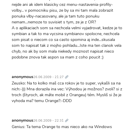
nejde ani ak idem klasicky cez menu-nastavenia-profily-
volby... v pomocniku pisu, ze by sa mi tam mala zobrazit
ponuka vlby-nacasovany, ale ja tam tuto ponuku
nemam...nemoze to suvisiet s tym, ze je z OR?
A o aplikaciach som sa nechcela velmi vyjadrovat, kedze je to
symbian a tak to ma vycsina symbianov spolocne, nechcela
som pisat o niecom co sa casto spomina aj inde...skusala
som to napisat tak z mojho pohladu...Iste ma ten clanok vela
chyb, no ak by som mala niekedy moznost napisat nieco
podobne znova tak aspon sa mam z coho poucit ;)
Trvalý
odkaz
anonymous
26.06.2009 - 21:27
Zeusko: Na to kolko maš cca rokov je to super, vykašli sa na
nich:-))) Mna dorazila ina vec: Výhodou je možnos? zvoli? si z
troch (štyroch, ak máte mobil z Orangeu) tém. Mysliš si že je
vyhoda ma? temu Orange?:-DDD
Trvalý
odkaz
anonymous
26.06.2009 - 22:31
Genius: Ta tema Orange to mas nieco ako na Windows