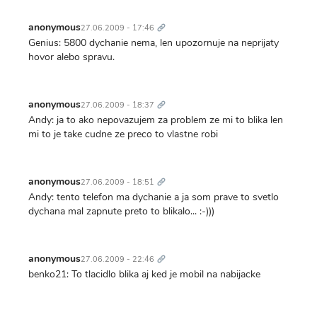
Trvalý
odkaz
anonymous
27.06.2009 - 17:46
Genius: 5800 dychanie nema, len upozornuje na neprijaty
hovor alebo spravu.
Trvalý
odkaz
anonymous
27.06.2009 - 18:37
Andy: ja to ako nepovazujem za problem ze mi to blika len
mi to je take cudne ze preco to vlastne robi
Trvalý
odkaz
anonymous
27.06.2009 - 18:51
Andy: tento telefon ma dychanie a ja som prave to svetlo
dychana mal zapnute preto to blikalo... :-)))
Trvalý
odkaz
anonymous
27.06.2009 - 22:46
benko21: To tlacidlo blika aj ked je mobil na nabijacke
Trvalý