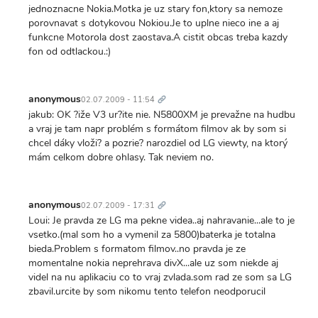
jednoznacne Nokia.Motka je uz stary fon,ktory sa nemoze
porovnavat s dotykovou Nokiou.Je to uplne nieco ine a aj
funkcne Motorola dost zaostava.A cistit obcas treba kazdy
fon od odtlackou.:)
Trvalý
odkaz
anonymous
02.07.2009 - 11:54
jakub: OK ?iže V3 ur?ite nie. N5800XM je prevažne na hudbu
a vraj je tam napr problém s formátom filmov ak by som si
chcel dáky vloži? a pozrie? narozdiel od LG viewty, na ktorý
mám celkom dobre ohlasy. Tak neviem no.
Trvalý
odkaz
anonymous
02.07.2009 - 17:31
Loui: Je pravda ze LG ma pekne videa..aj nahravanie...ale to je
vsetko.(mal som ho a vymenil za 5800)baterka je totalna
bieda.Problem s formatom filmov..no pravda je ze
momentalne nokia neprehrava divX...ale uz som niekde aj
videl na nu aplikaciu co to vraj zvlada.som rad ze som sa LG
zbavil.urcite by som nikomu tento telefon neodporucil