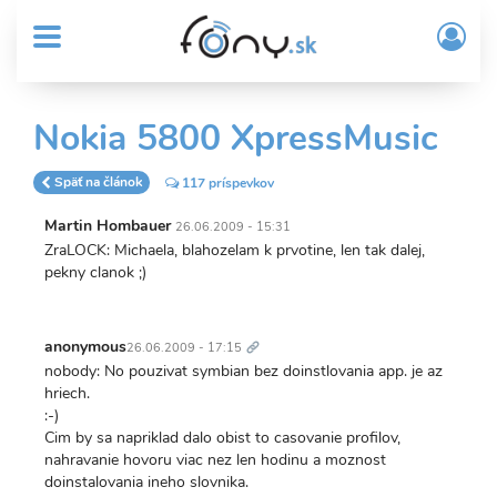
User
Skočiť
Prih
na
MENU
account
/
hlavný
Regi
menu
obsah
Sub
Nokia 5800 XpressMusic
Header
menu
Späť na článok
117 príspevkov
Martin Hombauer
26.06.2009 - 15:31
ZraLOCK: Michaela, blahozelam k prvotine, len tak dalej,
pekny clanok ;)
Trvalý
odkaz
anonymous
26.06.2009 - 17:15
nobody: No pouzivat symbian bez doinstlovania app. je az
hriech.
:-)
Cim by sa napriklad dalo obist to casovanie profilov,
nahravanie hovoru viac nez len hodinu a moznost
doinstalovania ineho slovnika.