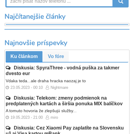
V
Najčítanejšie články
Najnovšie príspevky
Ku článkom
Vo fóre
Diskusia: SpyraThree - vodná puška za takmer
dvesto eur
Vdaka teda...ale draha hracka naozaj je to
23.05.2023 - 00:10
Nightmare
Diskusia: Telekom: zmeny podmienok na
predplatených kartách a širšia ponuka MIX balíčkov
A tomuto hovoria že zlepšujú služby...
19.05.2023 - 21:00
miro
Diskusia: Cez Xiaomi Pay zaplatíte na Slovensku
už aj Visa kartou mBank