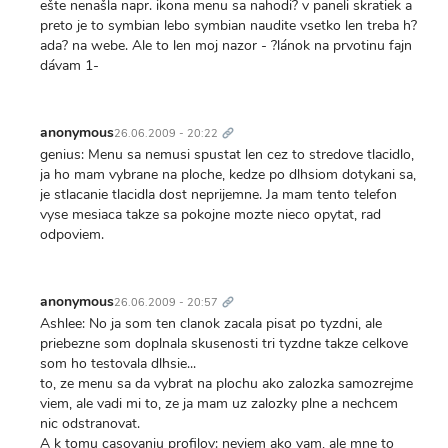
ešte nenašla napr. ikona menu sa nahodi? v paneli skratiek a
preto je to symbian lebo symbian naudite vsetko len treba h?
ada? na webe. Ale to len moj nazor - ?lánok na prvotinu fajn
dávam 1-
Trvalý
odkaz
anonymous
26.06.2009 - 20:22
genius: Menu sa nemusi spustat len cez to stredove tlacidlo,
ja ho mam vybrane na ploche, kedze po dlhsiom dotykani sa,
je stlacanie tlacidla dost neprijemne. Ja mam tento telefon
vyse mesiaca takze sa pokojne mozte nieco opytat, rad
odpoviem.
Trvalý
odkaz
anonymous
26.06.2009 - 20:57
Ashlee: No ja som ten clanok zacala pisat po tyzdni, ale
priebezne som doplnala skusenosti tri tyzdne takze celkove
som ho testovala dlhsie...
to, ze menu sa da vybrat na plochu ako zalozka samozrejme
viem, ale vadi mi to, ze ja mam uz zalozky plne a nechcem
nic odstranovat.
A k tomu casovaniu profilov: neviem ako vam, ale mne to