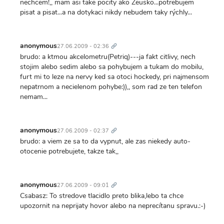
nechcem!,, mam asi take pocity ako Zeusko...potrebujem
pisat a pisat...a na dotykaci nikdy nebudem taky rýchly...
Trvalý
odkaz
anonymous
27.06.2009 - 02:36
brudo: a ktmou akcelometru(Petriq)---ja fakt citlivy, nech
stojim alebo sedim alebo sa pohybujem a tukam do mobilu,
furt mi to leze na nervy ked sa otoci hockedy, pri najmensom
nepatrnom a necielenom pohybe:)),, som rad ze ten telefon
nemam...
Trvalý
odkaz
anonymous
27.06.2009 - 02:37
brudo: a viem ze sa to da vypnut, ale zas niekedy auto-
otocenie potrebujete, takze tak,,
Trvalý
odkaz
anonymous
27.06.2009 - 09:01
Csabasz: To stredove tlacidlo preto blika,lebo ta chce
upozornit na neprijaty hovor alebo na neprecítanu spravu.:-)