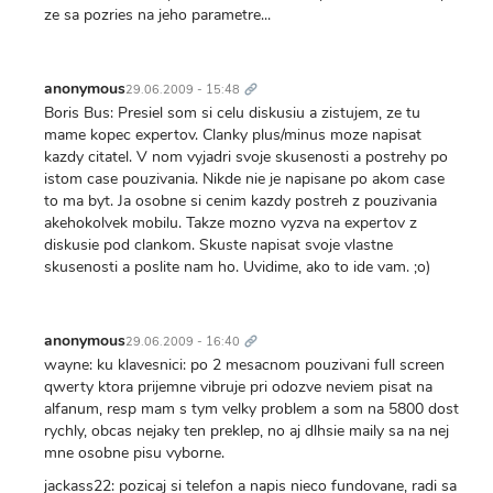
ze sa pozries na jeho parametre...
Trvalý
odkaz
anonymous
29.06.2009 - 15:48
Boris Bus: Presiel som si celu diskusiu a zistujem, ze tu
mame kopec expertov. Clanky plus/minus moze napisat
kazdy citatel. V nom vyjadri svoje skusenosti a postrehy po
istom case pouzivania. Nikde nie je napisane po akom case
to ma byt. Ja osobne si cenim kazdy postreh z pouzivania
akehokolvek mobilu. Takze mozno vyzva na expertov z
diskusie pod clankom. Skuste napisat svoje vlastne
skusenosti a poslite nam ho. Uvidime, ako to ide vam. ;o)
Trvalý
odkaz
anonymous
29.06.2009 - 16:40
wayne: ku klavesnici: po 2 mesacnom pouzivani full screen
qwerty ktora prijemne vibruje pri odozve neviem pisat na
alfanum, resp mam s tym velky problem a som na 5800 dost
rychly, obcas nejaky ten preklep, no aj dlhsie maily sa na nej
mne osobne pisu vyborne.
jackass22: pozicaj si telefon a napis nieco fundovane, radi sa