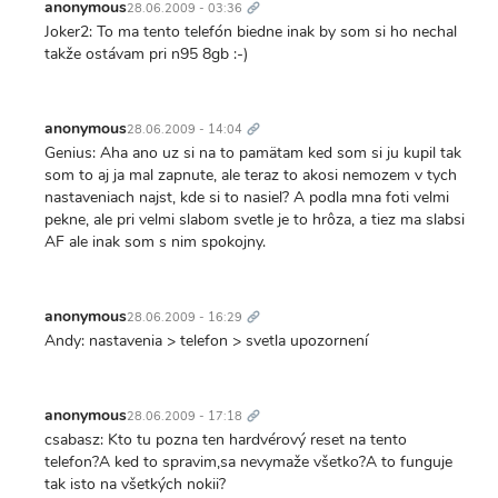
odkaz
anonymous
28.06.2009 - 03:36
Joker2: To ma tento telefón biedne inak by som si ho nechal
takže ostávam pri n95 8gb :-)
Trvalý
odkaz
anonymous
28.06.2009 - 14:04
Genius: Aha ano uz si na to pamätam ked som si ju kupil tak
som to aj ja mal zapnute, ale teraz to akosi nemozem v tych
nastaveniach najst, kde si to nasiel? A podla mna foti velmi
pekne, ale pri velmi slabom svetle je to hrôza, a tiez ma slabsi
AF ale inak som s nim spokojny.
Trvalý
odkaz
anonymous
28.06.2009 - 16:29
Andy: nastavenia > telefon > svetla upozornení
Trvalý
odkaz
anonymous
28.06.2009 - 17:18
csabasz: Kto tu pozna ten hardvérový reset na tento
telefon?A ked to spravim,sa nevymaže všetko?A to funguje
tak isto na všetkých nokii?