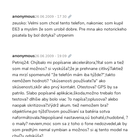
Trvalý
odkaz
anonymous
26.06.2009 - 17:30
zeusko: Velmi som chcel tento telefon, nakoniec som kupil
E63 a myslim že som urobil dobre. Pre mna ako notorickeho
pisatela by bol dotyka? utrpenim
Trvalý
odkaz
anonymous
26.06.2009 - 19:09
Petriq24: Chýbalo mi popísanie akcelerátora,?ítal som a tiež
som mal možnos? si vyskúša?,že je prehnane citlivý.Taktiež
ma mrzí spomenuté "že telefón mám iba týžde?",takto
nemôžem hodnoti? "skúsenosti používate?a" ako
skúsenosti,skôr ako prvý kontakt. Otestova? GPS by sa
patrilo. Slabo popísané aplikácie,škoda,možno trebalo fon
testova? dlhšie aby bolo viac ?o napísa?,oplusova? alebo
naopak skritizova?.Výdrž akum. tiež nemožem bra?
objektívne,po týžd?ovom používaní sa batéria sotva
naformátovala.Nepopísané nastavenia,sú bohaté,chudobné, ?
o maily? neviem,moc som sa z toho o fone nedozvedel,ak by
som predtým nemal symbian a možnos? si aj tento model na
chví?u odskúša?.