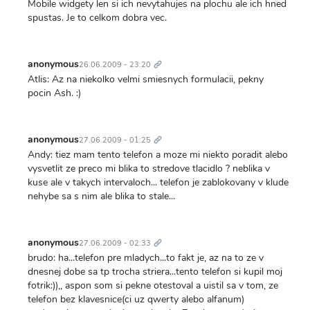
Mobile widgety len si ich nevytahujes na plochu ale ich hned
spustas. Je to celkom dobra vec.
Trvalý
odkaz
anonymous
26.06.2009 - 23:20
Atlis: Az na niekolko velmi smiesnych formulacii, pekny
pocin Ash. :)
Trvalý
odkaz
anonymous
27.06.2009 - 01:25
Andy: tiez mam tento telefon a moze mi niekto poradit alebo
vysvetlit ze preco mi blika to stredove tlacidlo ? neblika v
kuse ale v takych intervaloch... telefon je zablokovany v klude
nehybe sa s nim ale blika to stale...
Trvalý
odkaz
anonymous
27.06.2009 - 02:33
brudo: ha...telefon pre mladych...to fakt je, az na to ze v
dnesnej dobe sa tp trocha striera...tento telefon si kupil moj
fotrik:)),, aspon som si pekne otestoval a uistil sa v tom, ze
telefon bez klavesnice(ci uz qwerty alebo alfanum)