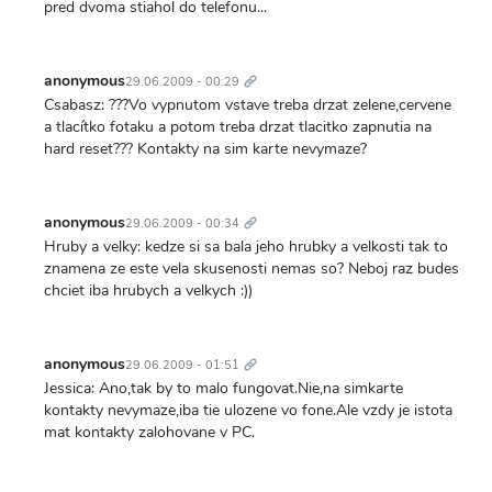
pred dvoma stiahol do telefonu...
Trvalý
odkaz
anonymous
29.06.2009 - 00:29
Csabasz: ???Vo vypnutom vstave treba drzat zelene,cervene
a tlacítko fotaku a potom treba drzat tlacitko zapnutia na
hard reset??? Kontakty na sim karte nevymaze?
Trvalý
odkaz
anonymous
29.06.2009 - 00:34
Hruby a velky: kedze si sa bala jeho hrubky a velkosti tak to
znamena ze este vela skusenosti nemas so? Neboj raz budes
chciet iba hrubych a velkych :))
Trvalý
odkaz
anonymous
29.06.2009 - 01:51
Jessica: Ano,tak by to malo fungovat.Nie,na simkarte
kontakty nevymaze,iba tie ulozene vo fone.Ale vzdy je istota
mat kontakty zalohovane v PC.
Trvalý