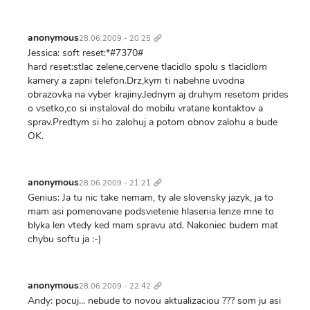
Trvalý
odkaz
anonymous
28.06.2009 - 20:25
Jessica: soft reset:*#7370#
hard reset:stlac zelene,cervene tlacidlo spolu s tlacidlom
kamery a zapni telefon.Drz,kym ti nabehne uvodna
obrazovka na vyber krajiny.Jednym aj druhym resetom prides
o vsetko,co si instaloval do mobilu vratane kontaktov a
sprav.Predtym si ho zalohuj a potom obnov zalohu a bude
OK.
Trvalý
odkaz
anonymous
28.06.2009 - 21:21
Genius: Ja tu nic take nemam, ty ale slovensky jazyk, ja to
mam asi pomenovane podsvietenie hlasenia lenze mne to
blyka len vtedy ked mam spravu atd. Nakoniec budem mat
chybu softu ja :-)
Trvalý
odkaz
anonymous
28.06.2009 - 22:42
Andy: pocuj... nebude to novou aktualizaciou ??? som ju asi