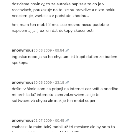
dozvieme novinky, to ze autorka napisala to co je v
recenziach, poukazuje na to, ze su pravdive a nikto nokiu
neociernuje, vsetci sa v podstate zhodnu...
hm, mam ten mobil 2 mesiace mozno nieco podobne
napisem aj ja ;) uz len dat dokopy skusenosti
Trvalý
odkaz
anonymous
30.06.2009 - 09:54
inguska: nooo ja sa ho chystam ist kupit,dufam ze budem
spokojna
Trvalý
odkaz
anonymous
30.06.2009 - 23:18
dešin: v škole som sa pripojl na internet caz wifi a onedlho
mi prehliada? internetu zamrzol.newiem asi je to
softwaerová chyba ale inak je ten mobil super
Trvalý
odkaz
anonymous
01.07.2009 - 00:48
csabasz: Ja mám taký mobil už tri mesiace ale by som to