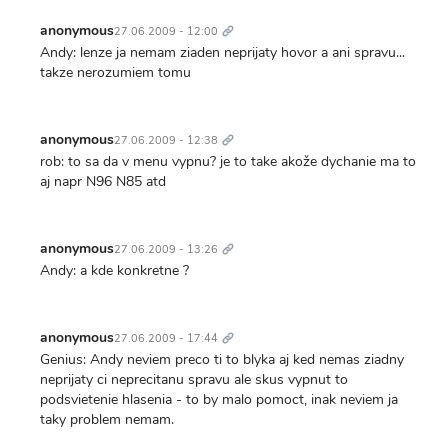
Trvalý
odkaz
anonymous
27.06.2009 - 12:00
Andy: lenze ja nemam ziaden neprijaty hovor a ani spravu...
takze nerozumiem tomu
Trvalý
odkaz
anonymous
27.06.2009 - 12:38
rob: to sa da v menu vypnu? je to take akože dychanie ma to
aj napr N96 N85 atd
Trvalý
odkaz
anonymous
27.06.2009 - 13:26
Andy: a kde konkretne ?
Trvalý
odkaz
anonymous
27.06.2009 - 17:44
Genius: Andy neviem preco ti to blyka aj ked nemas ziadny
neprijaty ci neprecitanu spravu ale skus vypnut to
podsvietenie hlasenia - to by malo pomoct, inak neviem ja
taky problem nemam.