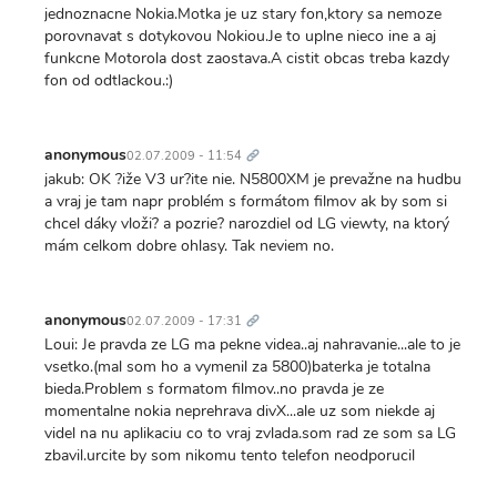
jednoznacne Nokia.Motka je uz stary fon,ktory sa nemoze
porovnavat s dotykovou Nokiou.Je to uplne nieco ine a aj
funkcne Motorola dost zaostava.A cistit obcas treba kazdy
fon od odtlackou.:)
Trvalý
odkaz
anonymous
02.07.2009 - 11:54
jakub: OK ?iže V3 ur?ite nie. N5800XM je prevažne na hudbu
a vraj je tam napr problém s formátom filmov ak by som si
chcel dáky vloži? a pozrie? narozdiel od LG viewty, na ktorý
mám celkom dobre ohlasy. Tak neviem no.
Trvalý
odkaz
anonymous
02.07.2009 - 17:31
Loui: Je pravda ze LG ma pekne videa..aj nahravanie...ale to je
vsetko.(mal som ho a vymenil za 5800)baterka je totalna
bieda.Problem s formatom filmov..no pravda je ze
momentalne nokia neprehrava divX...ale uz som niekde aj
videl na nu aplikaciu co to vraj zvlada.som rad ze som sa LG
zbavil.urcite by som nikomu tento telefon neodporucil