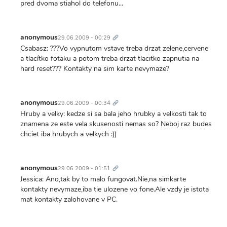
pred dvoma stiahol do telefonu...
Trvalý
odkaz
anonymous
29.06.2009 - 00:29
Csabasz: ???Vo vypnutom vstave treba drzat zelene,cervene
a tlacítko fotaku a potom treba drzat tlacitko zapnutia na
hard reset??? Kontakty na sim karte nevymaze?
Trvalý
odkaz
anonymous
29.06.2009 - 00:34
Hruby a velky: kedze si sa bala jeho hrubky a velkosti tak to
znamena ze este vela skusenosti nemas so? Neboj raz budes
chciet iba hrubych a velkych :))
Trvalý
odkaz
anonymous
29.06.2009 - 01:51
Jessica: Ano,tak by to malo fungovat.Nie,na simkarte
kontakty nevymaze,iba tie ulozene vo fone.Ale vzdy je istota
mat kontakty zalohovane v PC.
Trvalý