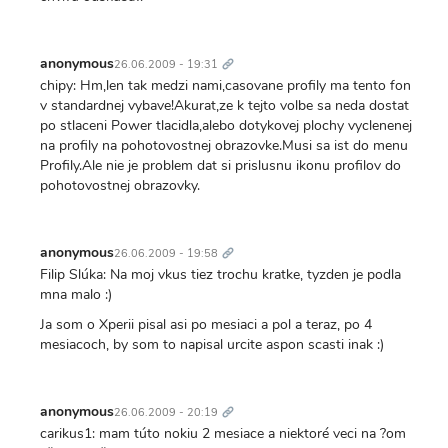
Trvalý
odkaz
anonymous
26.06.2009 - 19:31
chipy: Hm,len tak medzi nami,casovane profily ma tento fon
v standardnej vybave!Akurat,ze k tejto volbe sa neda dostat
po stlaceni Power tlacidla,alebo dotykovej plochy vyclenenej
na profily na pohotovostnej obrazovke.Musi sa ist do menu
Profily.Ale nie je problem dat si prislusnu ikonu profilov do
pohotovostnej obrazovky.
Trvalý
odkaz
anonymous
26.06.2009 - 19:58
Filip Slúka: Na moj vkus tiez trochu kratke, tyzden je podla
mna malo :)
Ja som o Xperii pisal asi po mesiaci a pol a teraz, po 4
mesiacoch, by som to napisal urcite aspon scasti inak :)
Trvalý
odkaz
anonymous
26.06.2009 - 20:19
carikus1: mam túto nokiu 2 mesiace a niektoré veci na ?om