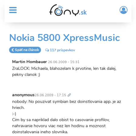
User
Skočiť
Prih
na
MENU
account
/
hlavný
Regi
menu
obsah
Sub
Nokia 5800 XpressMusic
Header
menu
Späť na článok
117 príspevkov
Martin Hombauer
26.06.2009 - 15:31
ZraLOCK: Michaela, blahozelam k prvotine, len tak dalej,
pekny clanok ;)
Trvalý
odkaz
anonymous
26.06.2009 - 17:15
nobody: No pouzivat symbian bez doinstlovania app. je az
hriech.
:-)
Cim by sa napriklad dalo obist to casovanie profilov,
nahravanie hovoru viac nez len hodinu a moznost
doinstalovania ineho slovnika.