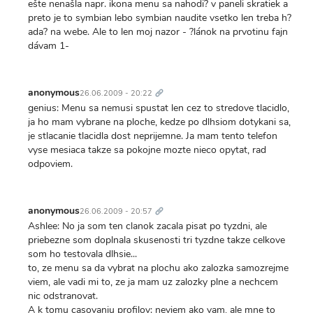
ešte nenašla napr. ikona menu sa nahodi? v paneli skratiek a
preto je to symbian lebo symbian naudite vsetko len treba h?
ada? na webe. Ale to len moj nazor - ?lánok na prvotinu fajn
dávam 1-
Trvalý
odkaz
anonymous
26.06.2009 - 20:22
genius: Menu sa nemusi spustat len cez to stredove tlacidlo,
ja ho mam vybrane na ploche, kedze po dlhsiom dotykani sa,
je stlacanie tlacidla dost neprijemne. Ja mam tento telefon
vyse mesiaca takze sa pokojne mozte nieco opytat, rad
odpoviem.
Trvalý
odkaz
anonymous
26.06.2009 - 20:57
Ashlee: No ja som ten clanok zacala pisat po tyzdni, ale
priebezne som doplnala skusenosti tri tyzdne takze celkove
som ho testovala dlhsie...
to, ze menu sa da vybrat na plochu ako zalozka samozrejme
viem, ale vadi mi to, ze ja mam uz zalozky plne a nechcem
nic odstranovat.
A k tomu casovaniu profilov: neviem ako vam, ale mne to