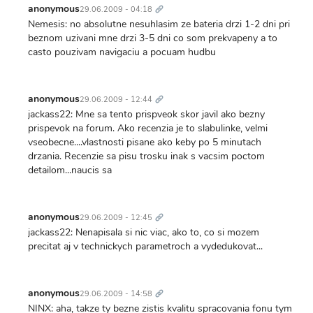
odkaz
anonymous
29.06.2009 - 04:18
Nemesis: no absolutne nesuhlasim ze bateria drzi 1-2 dni pri
beznom uzivani mne drzi 3-5 dni co som prekvapeny a to
casto pouzivam navigaciu a pocuam hudbu
Trvalý
odkaz
anonymous
29.06.2009 - 12:44
jackass22: Mne sa tento prispveok skor javil ako bezny
prispevok na forum. Ako recenzia je to slabulinke, velmi
vseobecne....vlastnosti pisane ako keby po 5 minutach
drzania. Recenzie sa pisu trosku inak s vacsim poctom
detailom...naucis sa
Trvalý
odkaz
anonymous
29.06.2009 - 12:45
jackass22: Nenapisala si nic viac, ako to, co si mozem
precitat aj v technickych parametroch a vydedukovat...
Trvalý
odkaz
anonymous
29.06.2009 - 14:58
NINX: aha, takze ty bezne zistis kvalitu spracovania fonu tym