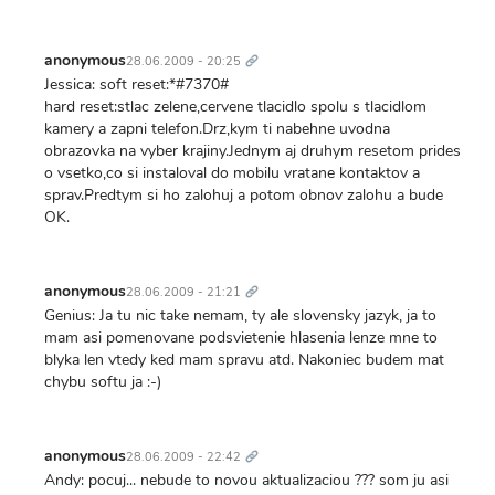
Trvalý
odkaz
anonymous
28.06.2009 - 20:25
Jessica: soft reset:*#7370#
hard reset:stlac zelene,cervene tlacidlo spolu s tlacidlom
kamery a zapni telefon.Drz,kym ti nabehne uvodna
obrazovka na vyber krajiny.Jednym aj druhym resetom prides
o vsetko,co si instaloval do mobilu vratane kontaktov a
sprav.Predtym si ho zalohuj a potom obnov zalohu a bude
OK.
Trvalý
odkaz
anonymous
28.06.2009 - 21:21
Genius: Ja tu nic take nemam, ty ale slovensky jazyk, ja to
mam asi pomenovane podsvietenie hlasenia lenze mne to
blyka len vtedy ked mam spravu atd. Nakoniec budem mat
chybu softu ja :-)
Trvalý
odkaz
anonymous
28.06.2009 - 22:42
Andy: pocuj... nebude to novou aktualizaciou ??? som ju asi