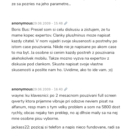
ze sa pozries na jeho parametre...
Trvalý
odkaz
anonymous
29.06.2009 - 15:48
Boris Bus: Presiel som si celu diskusiu a zistujem, ze tu
mame kopec expertov. Clanky plus/minus moze napisat
kazdy citatel. V nom vyjadri svoje skusenosti a postrehy po
istom case pouzivania. Nikde nie je napisane po akom case
to ma byt. Ja osobne si cenim kazdy postreh z pouzivania
akehokolvek mobilu. Takze mozno vyzva na expertov z
diskusie pod clankom. Skuste napisat svoje vlastne
skusenosti a poslite nam ho. Uvidime, ako to ide vam. ;o)
Trvalý
odkaz
anonymous
29.06.2009 - 16:40
wayne: ku klavesnici: po 2 mesacnom pouzivani full screen
qwerty ktora prijemne vibruje pri odozve neviem pisat na
alfanum, resp mam s tym velky problem a som na 5800 dost
rychly, obcas nejaky ten preklep, no aj dlhsie maily sa na nej
mne osobne pisu vyborne.
jackass22: pozicaj si telefon a napis nieco fundovane, radi sa