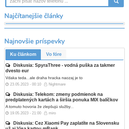
V
Najčítanejšie články
Najnovšie príspevky
Ku článkom
Vo fóre
Diskusia: SpyraThree - vodná puška za takmer
dvesto eur
Vdaka teda...ale draha hracka naozaj je to
23.05.2023 - 00:10
Nightmare
Diskusia: Telekom: zmeny podmienok na
predplatených kartách a širšia ponuka MIX balíčkov
A tomuto hovoria že zlepšujú služby...
19.05.2023 - 21:00
miro
Diskusia: Cez Xiaomi Pay zaplatíte na Slovensku
už aj Visa kartou mBank