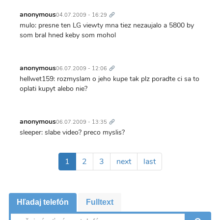
Trvalý
odkaz
anonymous
04.07.2009 - 16:29
mulo: presne ten LG viewty mna tiez nezaujalo a 5800 by
som bral hned keby som mohol
Trvalý
odkaz
anonymous
06.07.2009 - 12:06
hellwet159: rozmyslam o jeho kupe tak plz poradte ci sa to
oplati kupyt alebo nie?
Trvalý
odkaz
anonymous
06.07.2009 - 13:35
sleeper: slabe video? preco myslis?
Pagination
Aktuálna
1
Page
2
Page
3
Ďalšia
next
Posledná
last
stránka
strana
strana
Hľadaj telefón
Fulltext