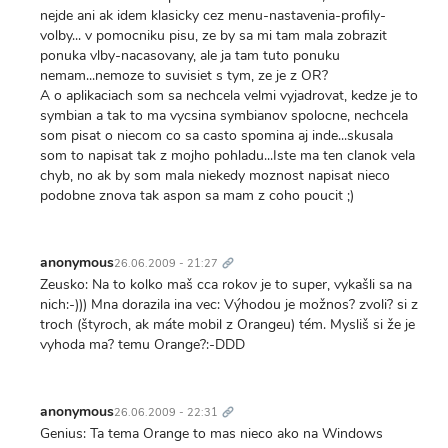
nejde ani ak idem klasicky cez menu-nastavenia-profily-
volby... v pomocniku pisu, ze by sa mi tam mala zobrazit
ponuka vlby-nacasovany, ale ja tam tuto ponuku
nemam...nemoze to suvisiet s tym, ze je z OR?
A o aplikaciach som sa nechcela velmi vyjadrovat, kedze je to
symbian a tak to ma vycsina symbianov spolocne, nechcela
som pisat o niecom co sa casto spomina aj inde...skusala
som to napisat tak z mojho pohladu...Iste ma ten clanok vela
chyb, no ak by som mala niekedy moznost napisat nieco
podobne znova tak aspon sa mam z coho poucit ;)
Trvalý
odkaz
anonymous
26.06.2009 - 21:27
Zeusko: Na to kolko maš cca rokov je to super, vykašli sa na
nich:-))) Mna dorazila ina vec: Výhodou je možnos? zvoli? si z
troch (štyroch, ak máte mobil z Orangeu) tém. Mysliš si že je
vyhoda ma? temu Orange?:-DDD
Trvalý
odkaz
anonymous
26.06.2009 - 22:31
Genius: Ta tema Orange to mas nieco ako na Windows