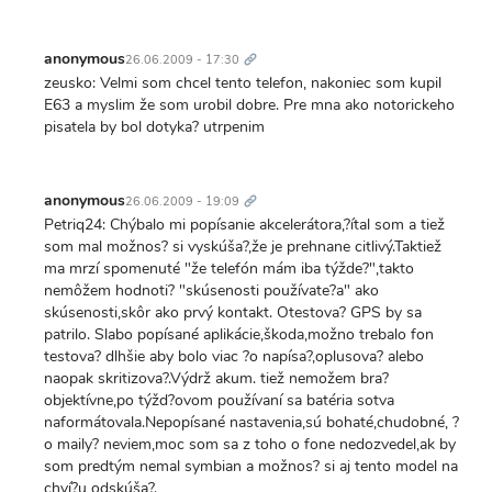
Trvalý
odkaz
anonymous
26.06.2009 - 17:30
zeusko: Velmi som chcel tento telefon, nakoniec som kupil
E63 a myslim že som urobil dobre. Pre mna ako notorickeho
pisatela by bol dotyka? utrpenim
Trvalý
odkaz
anonymous
26.06.2009 - 19:09
Petriq24: Chýbalo mi popísanie akcelerátora,?ítal som a tiež
som mal možnos? si vyskúša?,že je prehnane citlivý.Taktiež
ma mrzí spomenuté "že telefón mám iba týžde?",takto
nemôžem hodnoti? "skúsenosti používate?a" ako
skúsenosti,skôr ako prvý kontakt. Otestova? GPS by sa
patrilo. Slabo popísané aplikácie,škoda,možno trebalo fon
testova? dlhšie aby bolo viac ?o napísa?,oplusova? alebo
naopak skritizova?.Výdrž akum. tiež nemožem bra?
objektívne,po týžd?ovom používaní sa batéria sotva
naformátovala.Nepopísané nastavenia,sú bohaté,chudobné, ?
o maily? neviem,moc som sa z toho o fone nedozvedel,ak by
som predtým nemal symbian a možnos? si aj tento model na
chví?u odskúša?.