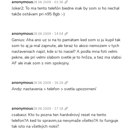
odkaz
anonymous
28.06.2009 - 03:36
Joker2: To ma tento telefón biedne inak by som si ho nechal
takže ostávam pri n95 8gb :-)
Trvalý
odkaz
anonymous
28.06.2009 - 14:04
Genius: Aha ano uz si na to pamätam ked som si ju kupil tak
som to aj ja mal zapnute, ale teraz to akosi nemozem v tych
nastaveniach najst, kde si to nasiel? A podla mna foti velmi
pekne, ale pri velmi slabom svetle je to hrôza, a tiez ma slabsi
AF ale inak som s nim spokojny.
Trvalý
odkaz
anonymous
28.06.2009 - 16:29
Andy: nastavenia > telefon > svetla upozornení
Trvalý
odkaz
anonymous
28.06.2009 - 17:18
csabasz: Kto tu pozna ten hardvérový reset na tento
telefon?A ked to spravim,sa nevymaže všetko?A to funguje
tak isto na všetkých nokii?