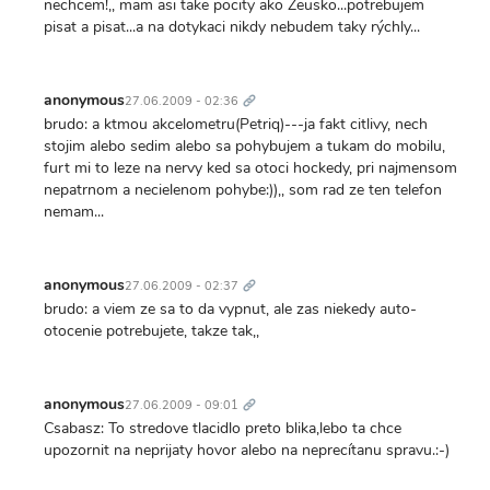
nechcem!,, mam asi take pocity ako Zeusko...potrebujem
pisat a pisat...a na dotykaci nikdy nebudem taky rýchly...
Trvalý
odkaz
anonymous
27.06.2009 - 02:36
brudo: a ktmou akcelometru(Petriq)---ja fakt citlivy, nech
stojim alebo sedim alebo sa pohybujem a tukam do mobilu,
furt mi to leze na nervy ked sa otoci hockedy, pri najmensom
nepatrnom a necielenom pohybe:)),, som rad ze ten telefon
nemam...
Trvalý
odkaz
anonymous
27.06.2009 - 02:37
brudo: a viem ze sa to da vypnut, ale zas niekedy auto-
otocenie potrebujete, takze tak,,
Trvalý
odkaz
anonymous
27.06.2009 - 09:01
Csabasz: To stredove tlacidlo preto blika,lebo ta chce
upozornit na neprijaty hovor alebo na neprecítanu spravu.:-)