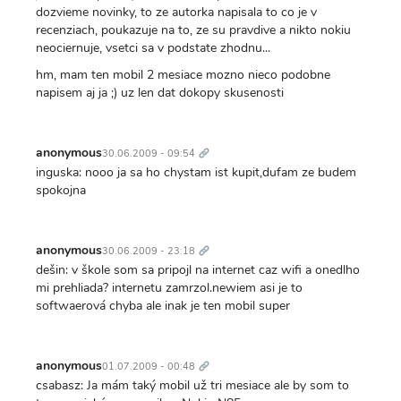
dozvieme novinky, to ze autorka napisala to co je v
recenziach, poukazuje na to, ze su pravdive a nikto nokiu
neociernuje, vsetci sa v podstate zhodnu...
hm, mam ten mobil 2 mesiace mozno nieco podobne
napisem aj ja ;) uz len dat dokopy skusenosti
Trvalý
odkaz
anonymous
30.06.2009 - 09:54
inguska: nooo ja sa ho chystam ist kupit,dufam ze budem
spokojna
Trvalý
odkaz
anonymous
30.06.2009 - 23:18
dešin: v škole som sa pripojl na internet caz wifi a onedlho
mi prehliada? internetu zamrzol.newiem asi je to
softwaerová chyba ale inak je ten mobil super
Trvalý
odkaz
anonymous
01.07.2009 - 00:48
csabasz: Ja mám taký mobil už tri mesiace ale by som to