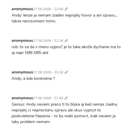
Trvalý
odkaz
anonymous
27.06.2009 - 12:00
Andy: lenze ja nemam ziaden neprijaty hovor a ani spravu...
takze nerozumiem tomu
Trvalý
odkaz
anonymous
27.06.2009 - 12:38
rob: to sa da v menu vypnu? je to take akože dychanie ma to
aj napr N96 N85 atd
Trvalý
odkaz
anonymous
27.06.2009 - 13:26
Andy: a kde konkretne ?
Trvalý
odkaz
anonymous
27.06.2009 - 17:44
Genius: Andy neviem preco ti to blyka aj ked nemas ziadny
neprijaty ci neprecitanu spravu ale skus vypnut to
podsvietenie hlasenia - to by malo pomoct, inak neviem ja
taky problem nemam.