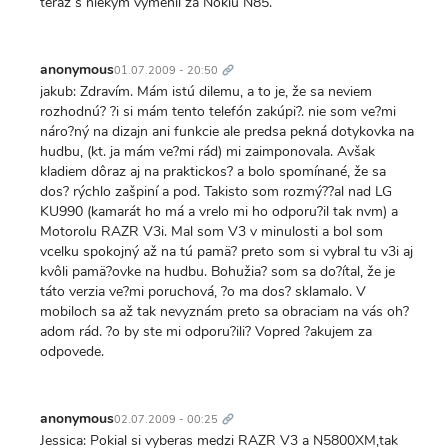
teraz s niekým vymenil za Nokiu N85.
Trvalý
odkaz
anonymous
01.07.2009 - 20:50
jakub: Zdravím. Mám istú dilemu, a to je, že sa neviem
rozhodnú? ?i si mám tento telefón zakúpi?. nie som ve?mi
náro?ný na dizajn ani funkcie ale predsa pekná dotykovka na
hudbu, (kt. ja mám ve?mi rád) mi zaimponovala. Avšak
kladiem dôraz aj na praktickos? a bolo spomínané, že sa
dos? rýchlo zašpiní a pod. Takisto som rozmý??al nad LG
KU990 (kamarát ho má a vrelo mi ho odporu?il tak nvm) a
Motorolu RAZR V3i. Mal som V3 v minulosti a bol som
vcelku spokojný až na tú pamä? preto som si vybral tu v3i aj
kvôli pamä?ovke na hudbu. Bohužia? som sa do?ítal, že je
táto verzia ve?mi poruchová, ?o ma dos? sklamalo. V
mobiloch sa až tak nevyznám preto sa obraciam na vás oh?
adom rád. ?o by ste mi odporu?ili? Vopred ?akujem za
odpovede.
Trvalý
odkaz
anonymous
02.07.2009 - 00:25
Jessica: Pokial si vyberas medzi RAZR V3 a N5800XM,tak