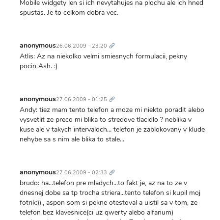
Mobile widgety len si ich nevytahujes na plochu ale ich hned
spustas. Je to celkom dobra vec.
Trvalý
odkaz
anonymous
26.06.2009 - 23:20
Atlis: Az na niekolko velmi smiesnych formulacii, pekny
pocin Ash. :)
Trvalý
odkaz
anonymous
27.06.2009 - 01:25
Andy: tiez mam tento telefon a moze mi niekto poradit alebo
vysvetlit ze preco mi blika to stredove tlacidlo ? neblika v
kuse ale v takych intervaloch... telefon je zablokovany v klude
nehybe sa s nim ale blika to stale...
Trvalý
odkaz
anonymous
27.06.2009 - 02:33
brudo: ha...telefon pre mladych...to fakt je, az na to ze v
dnesnej dobe sa tp trocha striera...tento telefon si kupil moj
fotrik:)),, aspon som si pekne otestoval a uistil sa v tom, ze
telefon bez klavesnice(ci uz qwerty alebo alfanum)