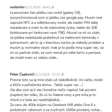
Trvalý
odkaz
norbinho
02.11.2018 - 09:41
Ja pouzivam tiez platbu cez mobil (galaxy S9),
zosynchronizoval som si platbu cez google pay. Musim mat
zapnute NFC a a odblokovany mobil, ale ziaden PIN dalej
nezadavam a mam to do lubovolnej vysky, nielen do 20€
(odskusane pri tankovani vyse 70€). Akurat sa mi uz stalo,
ze platba nedokazala prebehnut na niektorom terminaly v
potravinach, ale to aj s klasickou kartou je niekedy problem a
musim ju normalne vlozit. Inak je to podla mna super vec, sa
mi uz parkrat stalo, ze som nemal pri sebe kartu a peniaze,
ale mobil mam so sebou stale...
Trvalý
odkaz
Peter Čapkovič
02.11.2018 - 11:37
Presne toto sa aj mne stalo už niekoľkokrát. Vo vačku mobil
a kľúče a peňaženka doma... Takže super vec ...!
Ale aby som aj k veci konečne niečo napísal, tak poviem
(napíem) len toľko, že sú to šialené ceny a pre mňa je to
choré a a teda ani neobhájiteľné...
Za cenu do 400e kúpim na Gearbest Mi8 alebo One 6 s
podobným výkonom a za zvyšných 1000e poriadny noťas...