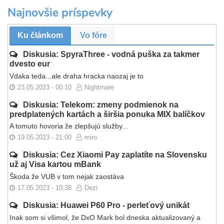
Najnovšie príspevky
Ku článkom
Vo fóre
Diskusia: SpyraThree - vodná puška za takmer
dvesto eur
Vdaka teda...ale draha hracka naozaj je to
23.05.2023 - 00:10
Nightmare
Diskusia: Telekom: zmeny podmienok na
predplatených kartách a širšia ponuka MIX balíčkov
A tomuto hovoria že zlepšujú služby...
19.05.2023 - 21:00
miro
Diskusia: Cez Xiaomi Pay zaplatíte na Slovensku
už aj Visa kartou mBank
Škoda že VUB v tom nejak zaostáva
17.05.2023 - 10:38
Dezi
Diskusia: Huawei P60 Pro - perleťový unikát
Inak som si všimol, že DxO Mark bol dneska aktualizovaný a