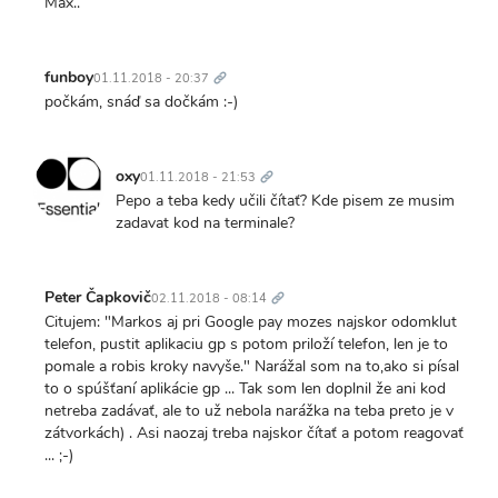
Max..
Trvalý
odkaz
funboy
01.11.2018 - 20:37
počkám, snáď sa dočkám :-)
Trvalý
odkaz
oxy
01.11.2018 - 21:53
Pepo a teba kedy učili čítať? Kde pisem ze musim
zadavat kod na terminale?
Trvalý
odkaz
Peter Čapkovič
02.11.2018 - 08:14
Citujem: "Markos aj pri Google pay mozes najskor odomklut
telefon, pustit aplikaciu gp s potom priloží telefon, len je to
pomale a robis kroky navyše." Narážal som na to,ako si písal
to o spúšťaní aplikácie gp ... Tak som len doplnil že ani kod
netreba zadávať, ale to už nebola narážka na teba preto je v
zátvorkách) . Asi naozaj treba najskor čítať a potom reagovať
... ;-)