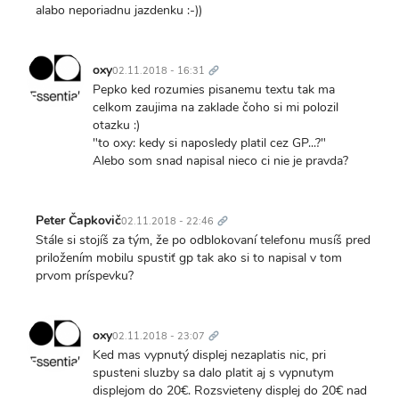
alabo neporiadnu jazdenku :-))
Trvalý
odkaz
oxy
02.11.2018 - 16:31
Pepko ked rozumies pisanemu textu tak ma
celkom zaujima na zaklade čoho si mi polozil
otazku :)
"to oxy: kedy si naposledy platil cez GP...?"
Alebo som snad napisal nieco ci nie je pravda?
Trvalý
odkaz
Peter Čapkovič
02.11.2018 - 22:46
Stále si stojíš za tým, že po odblokovaní telefonu musíš pred
priložením mobilu spustiť gp tak ako si to napisal v tom
prvom príspevku?
Trvalý
odkaz
oxy
02.11.2018 - 23:07
Ked mas vypnutý displej nezaplatis nic, pri
spusteni sluzby sa dalo platit aj s vypnutym
displejom do 20€. Rozsvieteny displej do 20€ nad