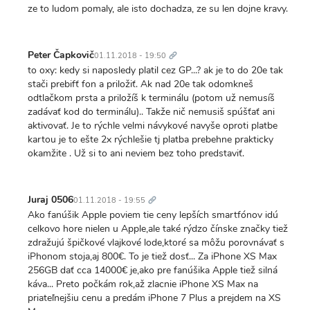
ze to ludom pomaly, ale isto dochadza, ze su len dojne kravy.
Trvalý
odkaz
Peter Čapkovič
01.11.2018 - 19:50
to oxy: kedy si naposledy platil cez GP...? ak je to do 20e tak
stači prebifť fon a priložiť. Ak nad 20e tak odomkneš
odtlačkom prsta a priložíš k terminálu (potom už nemusíš
zadávať kod do terminálu).. Takže nič nemusiš spúšťať ani
aktivovať. Je to rýchle velmi návykové navyše oproti platbe
kartou je to ešte 2x rýchlešie tj platba prebehne prakticky
okamžite . Už si to ani neviem bez toho predstaviť.
Trvalý
odkaz
Juraj 0506
01.11.2018 - 19:55
Ako fanúšik Apple poviem tie ceny lepších smartfónov idú
celkovo hore nielen u Apple,ale také rýdzo čínske značky tiež
zdražujú špičkové vlajkové lode,ktoré sa môžu porovnávať s
iPhonom stoja,aj 800€. To je tiež dosť... Za iPhone XS Max
256GB dať cca 14000€ je,ako pre fanúšika Apple tiež silná
káva... Preto počkám rok,až zlacnie iPhone XS Max na
priateľnejšiu cenu a predám iPhone 7 Plus a prejdem na XS