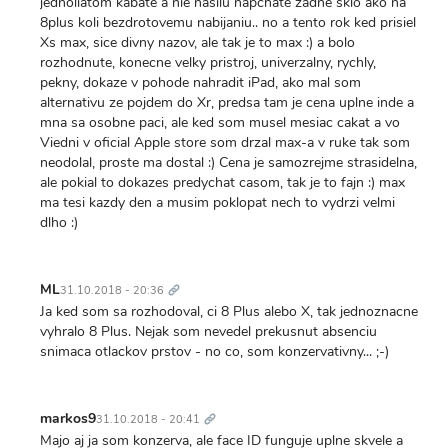
jednoliatom kabate a nie nasilu napchate zadne sklo ako na
8plus koli bezdrotovemu nabijaniu.. no a tento rok ked prisiel
Xs max, sice divny nazov, ale tak je to max :) a bolo
rozhodnute, konecne velky pristroj, univerzalny, rychly,
pekny, dokaze v pohode nahradit iPad, ako mal som
alternativu ze pojdem do Xr, predsa tam je cena uplne inde a
mna sa osobne paci, ale ked som musel mesiac cakat a vo
Viedni v oficial Apple store som drzal max-a v ruke tak som
neodolal, proste ma dostal :) Cena je samozrejme strasidelna,
ale pokial to dokazes predychat casom, tak je to fajn :) max
ma tesi kazdy den a musim poklopat nech to vydrzi velmi
dlho :)
Trvalý
odkaz
ML
31.10.2018 - 20:36
Ja ked som sa rozhodoval, ci 8 Plus alebo X, tak jednoznacne
vyhralo 8 Plus. Nejak som nevedel prekusnut absenciu
snimaca otlackov prstov - no co, som konzervativny... ;-)
Trvalý
odkaz
markos9
31.10.2018 - 20:41
Majo aj ja som konzerva, ale face ID funguje uplne skvele a