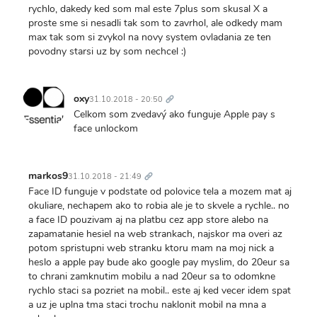
rychlo, dakedy ked som mal este 7plus som skusal X a
proste sme si nesadli tak som to zavrhol, ale odkedy mam
max tak som si zvykol na novy system ovladania ze ten
povodny starsi uz by som nechcel :)
Trvalý
odkaz
oxy
31.10.2018 - 20:50
Celkom som zvedavý ako funguje Apple pay s
face unlockom
Trvalý
odkaz
markos9
31.10.2018 - 21:49
Face ID funguje v podstate od polovice tela a mozem mat aj
okuliare, nechapem ako to robia ale je to skvele a rychle.. no
a face ID pouzivam aj na platbu cez app store alebo na
zapamatanie hesiel na web strankach, najskor ma overi az
potom spristupni web stranku ktoru mam na moj nick a
heslo a apple pay bude ako google pay myslim, do 20eur sa
to chrani zamknutim mobilu a nad 20eur sa to odomkne
rychlo staci sa pozriet na mobil.. este aj ked vecer idem spat
a uz je uplna tma staci trochu naklonit mobil na mna a