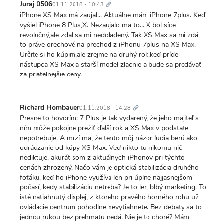
odkaz
Juraj 0506
01.11.2018 - 10:43
iPhone XS Max má zaujal... Aktuálne mám iPhone 7plus. Keď
vyšiel iPhone 8 Plus,X. Nezaujalo ma to... X bol síce
revolučný,ale zdal sa mi nedoladený. Tak XS Max sa mi zdá
to práve orechové na prechod z iPhonu 7plus na XS Max.
Určite si ho kúpim,ale zrejme na druhý rok,keď príde
nástupca XS Max a starší model zlacnie a bude sa predávať
za priatelnejšie ceny.
Trvalý
odkaz
Richard Hombauer
01.11.2018 - 14:28
Presne to hovorím: 7 Plus je tak vydarený, že jeho majiteľ s
ním môže pokojne prežiť ďalší rok a XS Max v podstate
nepotrebuje. A mrzí ma, že tento môj názor ľudia berú ako
odrádzanie od kúpy XS Max. Veď nikto tu nikomu nič
nediktuje, akurát som z aktuálnych iPhonov pri týchto
cenách zhrozený. Načo vám je optická stabilizácia druhého
foťáku, keď ho iPhone využíva len pri úplne najjasnejšom
počasí, kedy stabilizáciu netreba? Je to len blbý marketing. To
isté natiahnutý displej, z ktorého pravého horného rohu už
ovládacie centrum pohodlne nevytiahnete. Bez debaty sa to
jednou rukou bez prehmatu nedá. Nie je to choré? Mám