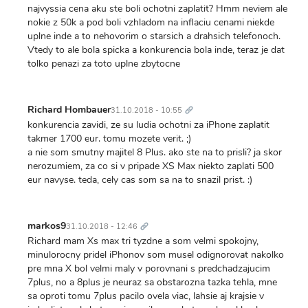
najvyssia cena aku ste boli ochotni zaplatit? Hmm neviem ale
nokie z 50k a pod boli vzhladom na inflaciu cenami niekde
uplne inde a to nehovorim o starsich a drahsich telefonoch.
Vtedy to ale bola spicka a konkurencia bola inde, teraz je dat
tolko penazi za toto uplne zbytocne
Trvalý
odkaz
Richard Hombauer
31.10.2018 - 10:55
konkurencia zavidi, ze su ludia ochotni za iPhone zaplatit
takmer 1700 eur. tomu mozete verit. ;)
a nie som smutny majitel 8 Plus. ako ste na to prisli? ja skor
nerozumiem, za co si v pripade XS Max niekto zaplati 500
eur navyse. teda, cely cas som sa na to snazil prist. :)
Trvalý
odkaz
markos9
31.10.2018 - 12:46
Richard mam Xs max tri tyzdne a som velmi spokojny,
minulorocny pridel iPhonov som musel odignorovat nakolko
pre mna X bol velmi maly v porovnani s predchadzajucim
7plus, no a 8plus je neuraz sa obstarozna tazka tehla, mne
sa oproti tomu 7plus pacilo ovela viac, lahsie aj krajsie v