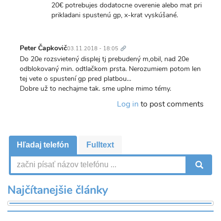
20€ potrebujes dodatocne overenie alebo mat pri
prikladani spustenú gp, x-krat vyskúšané.
Trvalý
odkaz
Peter Čapkovič
03.11.2018 - 18:05
Do 20e rozsvietený displej tj prebudený m,obil, nad 20e
odblokovaný min. odtlačkom prsta. Nerozumiem potom len
tej vete o spustení gp pred platbou...
Dobre už to nechajme tak. sme uplne mimo témy.
Log in
to post comments
Hľadaj telefón
Fulltext
V
Najčítanejšie články