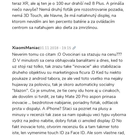
teraz XR, ale aj ten je o 100 eur drahší než 8 Plus. A prináša
niečo navyše? Nemá druhý foťák pre rozostrovanie pozadia,
nemá 3D Touch, ale hlavne, že má natiahnutý displej, na
ktorom nevidím ani len percento batérie a za ovládacím
centrom sa naťahujem ako dieťa za zmrzlinou.
Trvalý
odkaz
XiaomiManiac
01.11.2018 - 19:15
Neverim tomu co citam :O Ovocinari sa stazuju na cenu???
:D V minulosti sa cena obhajovala banalitami a dnes, ked to
uz stoji raz tolko, tak zrazu take "inovacie" ako stabilizacia
druheho objektivu su marketingova ficura :D Ked tu niekto
poukaze z android tabora, ze ale ved toto vsetko ma nejaky
hujaway za polovicu, tak je skoro automaticky socialny
"blazon". Co je smutne, ze tie ceny idu hore aj u cinakoch,
ale dovolim si tvrdit, ze taky Mate 20 Pro aspon prinasa
inovacie ... bezdrotove nabijanie, poriadny fotak, odtlacok
prsta v dispalyi. A iPhone? Staci sa pozriet na plusy a
minusy v recenzii tak zase sa nam opakuju veci typu vyborna
vydrz na jedno nabitie, dobry fotak ci amoled display :D No
fakt inovacie toto, otvorim recenziu 6s a tam takmer toto
iste, len vymenime touch ID za Face ID. Ale som vlastne rad,