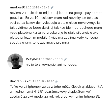
Trvalý
odkaz
markos9
31.10.2018 - 23:46
neviem veru ale dako mi je to aj jedno, na google pay som to
pouzil asi 5x za 10mesiacov, mam rad novinky ale toto su
veci co sa kazdy den vylepsuju a stale nieco nove vymyslia,
tak uvidime co bude dalej, aj tak ked idem do obchodu mam
vzdy platobnu kartu vo vrecku a je to stale silovnejsie ako
platba prilozenim mobilu :) viac ma zaujima kedy konecne
spustia e-sim, to je zaujimave pre mna
Trvalý
odkaz
Wayne
01.11.2018 - 10:13
nie je to sikovnejsie. ani nahodou.
Trvalý
odkaz
david hulák
01.11.2018 - 10:20
Toľko verzií Iphonov, že sa z toho môže človek aj zblázdniť.A
ani jedne nemá 4-5.5” bezrámčekový displej.Som veľmi
zvedavý za aký model za rok rok a pol vymením Iphone SE
Trvalý