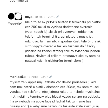
odomkne sa
Trvalý
odkaz
oxy
31.10.2018 - 22:49
Ide o to ze ak prilozis telefon k terminálu pri platbe
cez 20€ tak si to vyziada dodatocne overenie
(vzor, touch id) ale ak pri overovaní odtiahnes
telefon tak terminal ti zrusi platbu a musis ist
odznovu. Ja mam nfc v spodnej časti telefónu a ak
si to vypyta overenie tak len tuknem do čítačky
(idealne na zadnej strane) cele to zvladnem jednou
rukou. Neviem si celkom predstaviť ako by som sa
natacal ksich k niektorým terminalom :)
Trvalý
odkaz
markos9
31.10.2018 - 23:02
myslim ze v apple maju takuto vec davno poriesenu :) ked
som mal note8 a platil v obchode cez 20eur, tak som musel
vytukat kod telefonu lebo jednou rukou to nebolo myslitelne
mat mobil na terminaly plus hladat vzadu senzor na odtlacky
:) a ak nebude na apple face id fachat tak tu mame tiez
ciselny kod :) a keby sme nezabudli tak este stale existuju aj