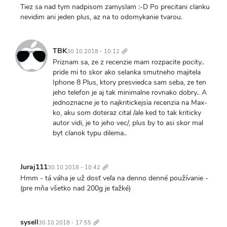
Tiez sa nad tym nadpisom zamyslam :-D Po precitani clanku
nevidim ani jeden plus, az na to odomykanie tvarou.
Trvalý
odkaz
TBK
30.10.2018 - 10:12
Priznam sa, ze z recenzie mam rozpacite pocity..
pride mi to skor ako selanka smutneho majitela
Iphone 8 Plus, ktory presviedca sam seba, ze ten
jeho telefon je aj tak minimalne rovnako dobry.. A
jednoznacne je to najkritickejsia recenzia na Max-
ko, aku som doteraz cital /ale ked to tak kriticky
autor vidi, je to jeho vec/, plus by to asi skor mal
byt clanok typu dilema..
Trvalý
odkaz
Juraj111
30.10.2018 - 10:42
Hmm - tá váha je už dosť veľa na denno denné používanie -
(pre mňa všetko nad 200g je ťažké)
Trvalý
odkaz
sysell
30.10.2018 - 17:55