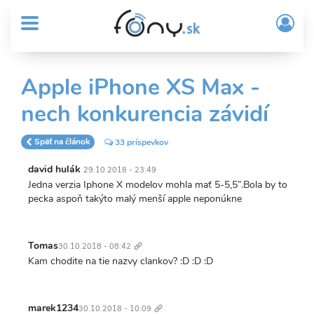
User
Skočiť
Prih
na
MENU
account
/
hlavný
Regi
menu
obsah
Sub
Apple iPhone XS Max -
Header
nech konkurencia závidí
menu
Späť na článok
33 príspevkov
david hulák
29.10.2018 - 23:49
Jedna verzia Iphone X modelov mohla mať 5-5,5”.Bola by to
pecka aspoň takýto malý menší apple neponúkne
Trvalý
odkaz
Tomas
30.10.2018 - 08:42
Kam chodite na tie nazvy clankov? :D :D :D
Trvalý
odkaz
marek1234
30.10.2018 - 10:09