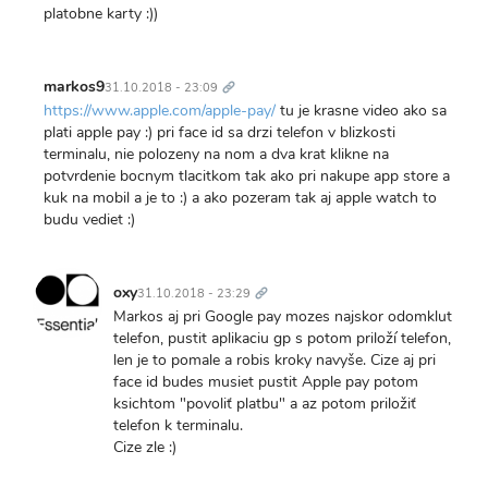
platobne karty :))
Trvalý
odkaz
markos9
31.10.2018 - 23:09
https://www.apple.com/apple-pay/
tu je krasne video ako sa
plati apple pay :) pri face id sa drzi telefon v blizkosti
terminalu, nie polozeny na nom a dva krat klikne na
potvrdenie bocnym tlacitkom tak ako pri nakupe app store a
kuk na mobil a je to :) a ako pozeram tak aj apple watch to
budu vediet :)
Trvalý
odkaz
oxy
31.10.2018 - 23:29
Markos aj pri Google pay mozes najskor odomklut
telefon, pustit aplikaciu gp s potom priloží telefon,
len je to pomale a robis kroky navyše. Cize aj pri
face id budes musiet pustit Apple pay potom
ksichtom "povoliť platbu" a az potom priložiť
telefon k terminalu.
Cize zle :)