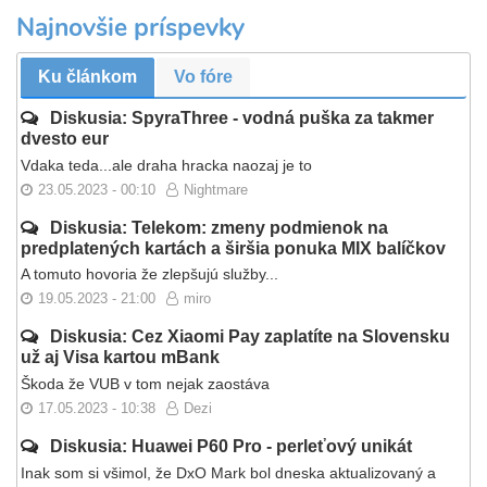
Najnovšie príspevky
Ku článkom
Vo fóre
Diskusia: SpyraThree - vodná puška za takmer
dvesto eur
Vdaka teda...ale draha hracka naozaj je to
23.05.2023 - 00:10
Nightmare
Diskusia: Telekom: zmeny podmienok na
predplatených kartách a širšia ponuka MIX balíčkov
A tomuto hovoria že zlepšujú služby...
19.05.2023 - 21:00
miro
Diskusia: Cez Xiaomi Pay zaplatíte na Slovensku
už aj Visa kartou mBank
Škoda že VUB v tom nejak zaostáva
17.05.2023 - 10:38
Dezi
Diskusia: Huawei P60 Pro - perleťový unikát
Inak som si všimol, že DxO Mark bol dneska aktualizovaný a