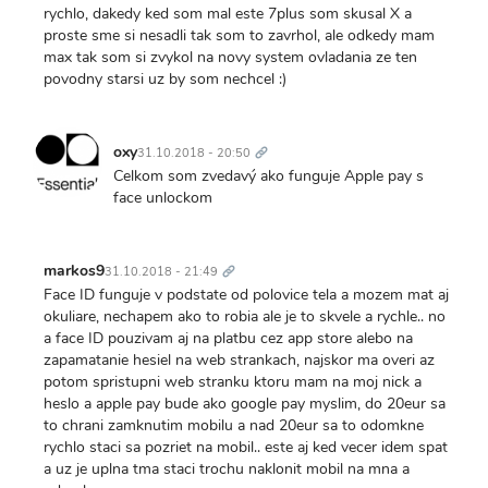
rychlo, dakedy ked som mal este 7plus som skusal X a
proste sme si nesadli tak som to zavrhol, ale odkedy mam
max tak som si zvykol na novy system ovladania ze ten
povodny starsi uz by som nechcel :)
Trvalý
odkaz
oxy
31.10.2018 - 20:50
Celkom som zvedavý ako funguje Apple pay s
face unlockom
Trvalý
odkaz
markos9
31.10.2018 - 21:49
Face ID funguje v podstate od polovice tela a mozem mat aj
okuliare, nechapem ako to robia ale je to skvele a rychle.. no
a face ID pouzivam aj na platbu cez app store alebo na
zapamatanie hesiel na web strankach, najskor ma overi az
potom spristupni web stranku ktoru mam na moj nick a
heslo a apple pay bude ako google pay myslim, do 20eur sa
to chrani zamknutim mobilu a nad 20eur sa to odomkne
rychlo staci sa pozriet na mobil.. este aj ked vecer idem spat
a uz je uplna tma staci trochu naklonit mobil na mna a