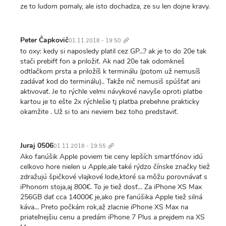
ze to ludom pomaly, ale isto dochadza, ze su len dojne kravy.
Trvalý
odkaz
Peter Čapkovič
01.11.2018 - 19:50
to oxy: kedy si naposledy platil cez GP...? ak je to do 20e tak
stači prebifť fon a priložiť. Ak nad 20e tak odomkneš
odtlačkom prsta a priložíš k terminálu (potom už nemusíš
zadávať kod do terminálu).. Takže nič nemusiš spúšťať ani
aktivovať. Je to rýchle velmi návykové navyše oproti platbe
kartou je to ešte 2x rýchlešie tj platba prebehne prakticky
okamžite . Už si to ani neviem bez toho predstaviť.
Trvalý
odkaz
Juraj 0506
01.11.2018 - 19:55
Ako fanúšik Apple poviem tie ceny lepších smartfónov idú
celkovo hore nielen u Apple,ale také rýdzo čínske značky tiež
zdražujú špičkové vlajkové lode,ktoré sa môžu porovnávať s
iPhonom stoja,aj 800€. To je tiež dosť... Za iPhone XS Max
256GB dať cca 14000€ je,ako pre fanúšika Apple tiež silná
káva... Preto počkám rok,až zlacnie iPhone XS Max na
priateľnejšiu cenu a predám iPhone 7 Plus a prejdem na XS