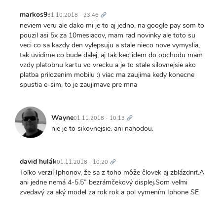
Trvalý
odkaz
markos9
31.10.2018 - 23:46
neviem veru ale dako mi je to aj jedno, na google pay som to
pouzil asi 5x za 10mesiacov, mam rad novinky ale toto su
veci co sa kazdy den vylepsuju a stale nieco nove vymyslia,
tak uvidime co bude dalej, aj tak ked idem do obchodu mam
vzdy platobnu kartu vo vrecku a je to stale silovnejsie ako
platba prilozenim mobilu :) viac ma zaujima kedy konecne
spustia e-sim, to je zaujimave pre mna
Trvalý
odkaz
Wayne
01.11.2018 - 10:13
nie je to sikovnejsie. ani nahodou.
Trvalý
odkaz
david hulák
01.11.2018 - 10:20
Toľko verzií Iphonov, že sa z toho môže človek aj zblázdniť.A
ani jedne nemá 4-5.5” bezrámčekový displej.Som veľmi
zvedavý za aký model za rok rok a pol vymením Iphone SE
Trvalý