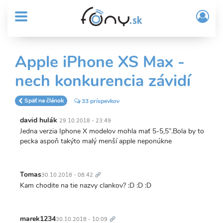
User
Skočiť
Prih
na
MENU
account
/
hlavný
Regi
menu
obsah
Sub
Apple iPhone XS Max -
Header
nech konkurencia závidí
menu
Späť na článok
33 príspevkov
david hulák
29.10.2018 - 23:49
Jedna verzia Iphone X modelov mohla mať 5-5,5”.Bola by to
pecka aspoň takýto malý menší apple neponúkne
Trvalý
odkaz
Tomas
30.10.2018 - 08:42
Kam chodite na tie nazvy clankov? :D :D :D
Trvalý
odkaz
marek1234
30.10.2018 - 10:09