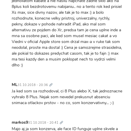
jednoliatom kabate a nie nasilu napchate zadne sklo ako na
8plus koli bezdrotovemu nabijaniu.. no a tento rok ked prisiel
Xs max, sice divny nazov, ale tak je to max :) a bolo
rozhodnute, konecne velky pristroj, univerzalny, rychly,
pekny, dokaze v pohode nahradit iPad, ako mal som
alternativu ze pojdem do Xr, predsa tam je cena uplne inde a
mna sa osobne paci, ale ked som musel mesiac cakat a vo
Viedni v oficial Apple store som drzal max-a v ruke tak som
neodolal, proste ma dostal :) Cena je samozrejme strasidelna,
ale pokial to dokazes predychat casom, tak je to fajn :) max
ma tesi kazdy den a musim poklopat nech to vydrzi velmi
dlho :)
Trvalý
odkaz
ML
31.10.2018 - 20:36
Ja ked som sa rozhodoval, ci 8 Plus alebo X, tak jednoznacne
vyhralo 8 Plus. Nejak som nevedel prekusnut absenciu
snimaca otlackov prstov - no co, som konzervativny... ;-)
Trvalý
odkaz
markos9
31.10.2018 - 20:41
Majo aj ja som konzerva, ale face ID funguje uplne skvele a