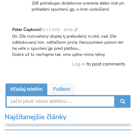
20€ potrebujes dodatocne overenie alebo mat pri
prikladani spustenú gp, x-krat vyskúšané.
Trvalý
odkaz
Peter Čapkovič
03.11.2018 - 18:05
Do 20e rozsvietený displej tj prebudený m,obil, nad 20e
odblokovaný min. odtlačkom prsta. Nerozumiem potom len
tej vete o spustení gp pred platbou...
Dobre už to nechajme tak. sme uplne mimo témy.
Log in
to post comments
Hľadaj telefón
Fulltext
V
Najčítanejšie články