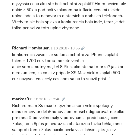
najvyssia cena aku ste boli ochotni zaplatit? Hmm neviem ale
nokie z 50k a pod boli vzhladom na inflaciu cenami niekde
uplne inde a to nehovorim o starsich a drahsich telefonoch.
Vtedy to ale bola spicka a konkurencia bola inde, teraz je dat
tolko penazi za toto uplne zbytocne
Trvalý
odkaz
Richard Hombauer
31.10.2018 - 10:55
konkurencia zavidi, ze su ludia ochotni za iPhone zaplatit
takmer 1700 eur. tomu mozete verit. ;)
a nie som smutny majitel 8 Plus. ako ste na to prisli? ja skor
nerozumiem, za co si v pripade XS Max niekto zaplati 500
eur navyse. teda, cely cas som sa na to snazil prist. :)
Trvalý
odkaz
markos9
31.10.2018 - 12:46
Richard mam Xs max tri tyzdne a som velmi spokojny,
minulorocny pridel iPhonov som musel odignorovat nakolko
pre mna X bol velmi maly v porovnani s predchadzajucim
7plus, no a 8plus je neuraz sa obstarozna tazka tehla, mne
sa oproti tomu 7plus pacilo ovela viac, lahsie aj krajsie v