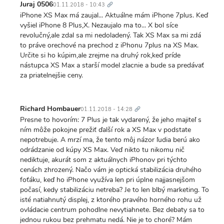
odkaz
Juraj 0506
01.11.2018 - 10:43
iPhone XS Max má zaujal... Aktuálne mám iPhone 7plus. Keď
vyšiel iPhone 8 Plus,X. Nezaujalo ma to... X bol síce
revolučný,ale zdal sa mi nedoladený. Tak XS Max sa mi zdá
to práve orechové na prechod z iPhonu 7plus na XS Max.
Určite si ho kúpim,ale zrejme na druhý rok,keď príde
nástupca XS Max a starší model zlacnie a bude sa predávať
za priatelnejšie ceny.
Trvalý
odkaz
Richard Hombauer
01.11.2018 - 14:28
Presne to hovorím: 7 Plus je tak vydarený, že jeho majiteľ s
ním môže pokojne prežiť ďalší rok a XS Max v podstate
nepotrebuje. A mrzí ma, že tento môj názor ľudia berú ako
odrádzanie od kúpy XS Max. Veď nikto tu nikomu nič
nediktuje, akurát som z aktuálnych iPhonov pri týchto
cenách zhrozený. Načo vám je optická stabilizácia druhého
foťáku, keď ho iPhone využíva len pri úplne najjasnejšom
počasí, kedy stabilizáciu netreba? Je to len blbý marketing. To
isté natiahnutý displej, z ktorého pravého horného rohu už
ovládacie centrum pohodlne nevytiahnete. Bez debaty sa to
jednou rukou bez prehmatu nedá. Nie je to choré? Mám