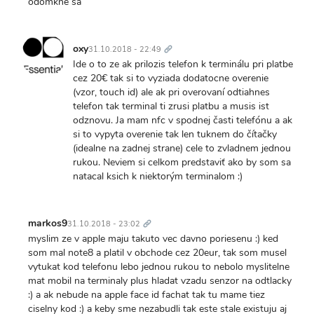
odomkne sa
Trvalý
odkaz
oxy
31.10.2018 - 22:49
Ide o to ze ak prilozis telefon k terminálu pri platbe
cez 20€ tak si to vyziada dodatocne overenie
(vzor, touch id) ale ak pri overovaní odtiahnes
telefon tak terminal ti zrusi platbu a musis ist
odznovu. Ja mam nfc v spodnej časti telefónu a ak
si to vypyta overenie tak len tuknem do čítačky
(idealne na zadnej strane) cele to zvladnem jednou
rukou. Neviem si celkom predstaviť ako by som sa
natacal ksich k niektorým terminalom :)
Trvalý
odkaz
markos9
31.10.2018 - 23:02
myslim ze v apple maju takuto vec davno poriesenu :) ked
som mal note8 a platil v obchode cez 20eur, tak som musel
vytukat kod telefonu lebo jednou rukou to nebolo myslitelne
mat mobil na terminaly plus hladat vzadu senzor na odtlacky
:) a ak nebude na apple face id fachat tak tu mame tiez
ciselny kod :) a keby sme nezabudli tak este stale existuju aj