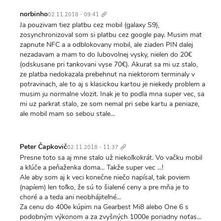
Trvalý
odkaz
norbinho
02.11.2018 - 09:41
Ja pouzivam tiez platbu cez mobil (galaxy S9),
zosynchronizoval som si platbu cez google pay. Musim mat
zapnute NFC a a odblokovany mobil, ale ziaden PIN dalej
nezadavam a mam to do lubovolnej vysky, nielen do 20€
(odskusane pri tankovani vyse 70€). Akurat sa mi uz stalo,
ze platba nedokazala prebehnut na niektorom terminaly v
potravinach, ale to aj s klasickou kartou je niekedy problem a
musim ju normalne vlozit. Inak je to podla mna super vec, sa
mi uz parkrat stalo, ze som nemal pri sebe kartu a peniaze,
ale mobil mam so sebou stale...
Trvalý
odkaz
Peter Čapkovič
02.11.2018 - 11:37
Presne toto sa aj mne stalo už niekoľkokrát. Vo vačku mobil
a kľúče a peňaženka doma... Takže super vec ...!
Ale aby som aj k veci konečne niečo napísal, tak poviem
(napíem) len toľko, že sú to šialené ceny a pre mňa je to
choré a a teda ani neobhájiteľné...
Za cenu do 400e kúpim na Gearbest Mi8 alebo One 6 s
podobným výkonom a za zvyšných 1000e poriadny noťas...