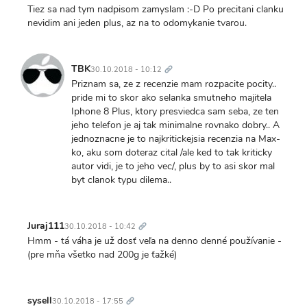
Tiez sa nad tym nadpisom zamyslam :-D Po precitani clanku
nevidim ani jeden plus, az na to odomykanie tvarou.
Trvalý
odkaz
TBK
30.10.2018 - 10:12
Priznam sa, ze z recenzie mam rozpacite pocity..
pride mi to skor ako selanka smutneho majitela
Iphone 8 Plus, ktory presviedca sam seba, ze ten
jeho telefon je aj tak minimalne rovnako dobry.. A
jednoznacne je to najkritickejsia recenzia na Max-
ko, aku som doteraz cital /ale ked to tak kriticky
autor vidi, je to jeho vec/, plus by to asi skor mal
byt clanok typu dilema..
Trvalý
odkaz
Juraj111
30.10.2018 - 10:42
Hmm - tá váha je už dosť veľa na denno denné používanie -
(pre mňa všetko nad 200g je ťažké)
Trvalý
odkaz
sysell
30.10.2018 - 17:55