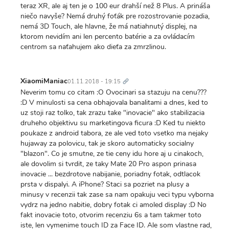
teraz XR, ale aj ten je o 100 eur drahší než 8 Plus. A prináša
niečo navyše? Nemá druhý foťák pre rozostrovanie pozadia,
nemá 3D Touch, ale hlavne, že má natiahnutý displej, na
ktorom nevidím ani len percento batérie a za ovládacím
centrom sa naťahujem ako dieťa za zmrzlinou.
Trvalý
odkaz
XiaomiManiac
01.11.2018 - 19:15
Neverim tomu co citam :O Ovocinari sa stazuju na cenu???
:D V minulosti sa cena obhajovala banalitami a dnes, ked to
uz stoji raz tolko, tak zrazu take "inovacie" ako stabilizacia
druheho objektivu su marketingova ficura :D Ked tu niekto
poukaze z android tabora, ze ale ved toto vsetko ma nejaky
hujaway za polovicu, tak je skoro automaticky socialny
"blazon". Co je smutne, ze tie ceny idu hore aj u cinakoch,
ale dovolim si tvrdit, ze taky Mate 20 Pro aspon prinasa
inovacie ... bezdrotove nabijanie, poriadny fotak, odtlacok
prsta v dispalyi. A iPhone? Staci sa pozriet na plusy a
minusy v recenzii tak zase sa nam opakuju veci typu vyborna
vydrz na jedno nabitie, dobry fotak ci amoled display :D No
fakt inovacie toto, otvorim recenziu 6s a tam takmer toto
iste, len vymenime touch ID za Face ID. Ale som vlastne rad,