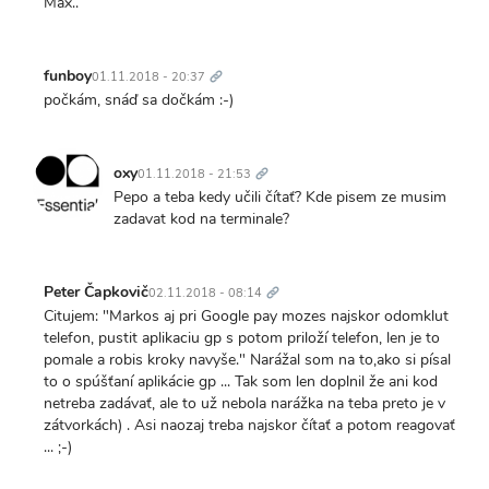
Max..
Trvalý
odkaz
funboy
01.11.2018 - 20:37
počkám, snáď sa dočkám :-)
Trvalý
odkaz
oxy
01.11.2018 - 21:53
Pepo a teba kedy učili čítať? Kde pisem ze musim
zadavat kod na terminale?
Trvalý
odkaz
Peter Čapkovič
02.11.2018 - 08:14
Citujem: "Markos aj pri Google pay mozes najskor odomklut
telefon, pustit aplikaciu gp s potom priloží telefon, len je to
pomale a robis kroky navyše." Narážal som na to,ako si písal
to o spúšťaní aplikácie gp ... Tak som len doplnil že ani kod
netreba zadávať, ale to už nebola narážka na teba preto je v
zátvorkách) . Asi naozaj treba najskor čítať a potom reagovať
... ;-)