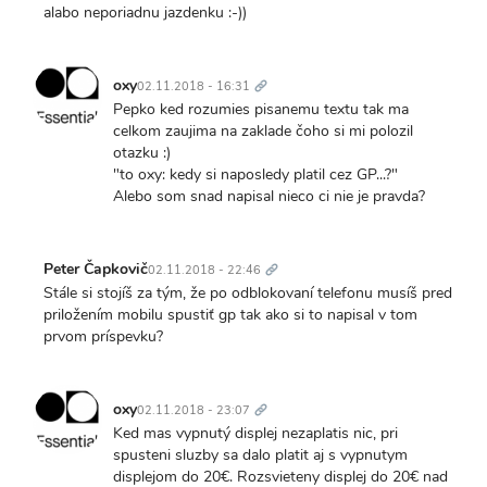
alabo neporiadnu jazdenku :-))
Trvalý
odkaz
oxy
02.11.2018 - 16:31
Pepko ked rozumies pisanemu textu tak ma
celkom zaujima na zaklade čoho si mi polozil
otazku :)
"to oxy: kedy si naposledy platil cez GP...?"
Alebo som snad napisal nieco ci nie je pravda?
Trvalý
odkaz
Peter Čapkovič
02.11.2018 - 22:46
Stále si stojíš za tým, že po odblokovaní telefonu musíš pred
priložením mobilu spustiť gp tak ako si to napisal v tom
prvom príspevku?
Trvalý
odkaz
oxy
02.11.2018 - 23:07
Ked mas vypnutý displej nezaplatis nic, pri
spusteni sluzby sa dalo platit aj s vypnutym
displejom do 20€. Rozsvieteny displej do 20€ nad