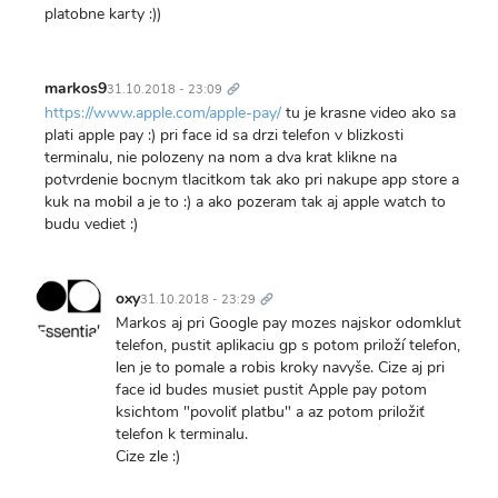
platobne karty :))
Trvalý
odkaz
markos9
31.10.2018 - 23:09
https://www.apple.com/apple-pay/
tu je krasne video ako sa
plati apple pay :) pri face id sa drzi telefon v blizkosti
terminalu, nie polozeny na nom a dva krat klikne na
potvrdenie bocnym tlacitkom tak ako pri nakupe app store a
kuk na mobil a je to :) a ako pozeram tak aj apple watch to
budu vediet :)
Trvalý
odkaz
oxy
31.10.2018 - 23:29
Markos aj pri Google pay mozes najskor odomklut
telefon, pustit aplikaciu gp s potom priloží telefon,
len je to pomale a robis kroky navyše. Cize aj pri
face id budes musiet pustit Apple pay potom
ksichtom "povoliť platbu" a az potom priložiť
telefon k terminalu.
Cize zle :)