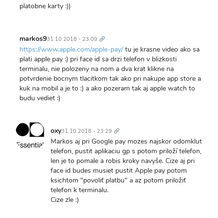
platobne karty :))
Trvalý
odkaz
markos9
31.10.2018 - 23:09
https://www.apple.com/apple-pay/
tu je krasne video ako sa
plati apple pay :) pri face id sa drzi telefon v blizkosti
terminalu, nie polozeny na nom a dva krat klikne na
potvrdenie bocnym tlacitkom tak ako pri nakupe app store a
kuk na mobil a je to :) a ako pozeram tak aj apple watch to
budu vediet :)
Trvalý
odkaz
oxy
31.10.2018 - 23:29
Markos aj pri Google pay mozes najskor odomklut
telefon, pustit aplikaciu gp s potom priloží telefon,
len je to pomale a robis kroky navyše. Cize aj pri
face id budes musiet pustit Apple pay potom
ksichtom "povoliť platbu" a az potom priložiť
telefon k terminalu.
Cize zle :)