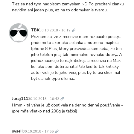
Tiez sa nad tym nadpisom zamyslam :-D Po precitani clanku
nevidim ani jeden plus, az na to odomykanie tvarou.
Trvalý
odkaz
TBK
30.10.2018 - 10:12
Priznam sa, ze z recenzie mam rozpacite pocity..
pride mi to skor ako selanka smutneho majitela
Iphone 8 Plus, ktory presviedca sam seba, ze ten
jeho telefon je aj tak minimalne rovnako dobry.. A
jednoznacne je to najkritickejsia recenzia na Max-
ko, aku som doteraz cital /ale ked to tak kriticky
autor vidi, je to jeho vec/, plus by to asi skor mal
byt clanok typu dilema..
Trvalý
odkaz
Juraj111
30.10.2018 - 10:42
Hmm - tá váha je už dosť veľa na denno denné používanie -
(pre mňa všetko nad 200g je ťažké)
Trvalý
odkaz
sysell
30.10.2018 - 17:55