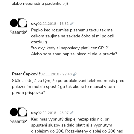
alabo neporiadnu jazdenku :-))
Trvalý
odkaz
oxy
02.11.2018 - 16:31
Pepko ked rozumies pisanemu textu tak ma
celkom zaujima na zaklade čoho si mi polozil
otazku :)
"to oxy: kedy si naposledy platil cez GP...?"
Alebo som snad napisal nieco ci nie je pravda?
Trvalý
odkaz
Peter Čapkovič
02.11.2018 - 22:46
Stále si stojíš za tým, že po odblokovaní telefonu musíš pred
priložením mobilu spustiť gp tak ako si to napisal v tom
prvom príspevku?
Trvalý
odkaz
oxy
02.11.2018 - 23:07
Ked mas vypnutý displej nezaplatis nic, pri
spusteni sluzby sa dalo platit aj s vypnutym
displejom do 20€. Rozsvieteny displej do 20€ nad