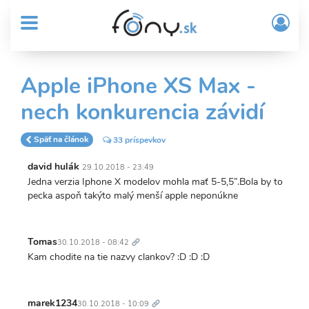
User
Skočiť
Prih
na
MENU
account
/
hlavný
Regi
menu
obsah
Sub
Apple iPhone XS Max -
Header
nech konkurencia závidí
menu
Späť na článok
33 príspevkov
david hulák
29.10.2018 - 23:49
Jedna verzia Iphone X modelov mohla mať 5-5,5”.Bola by to
pecka aspoň takýto malý menší apple neponúkne
Trvalý
odkaz
Tomas
30.10.2018 - 08:42
Kam chodite na tie nazvy clankov? :D :D :D
Trvalý
odkaz
marek1234
30.10.2018 - 10:09