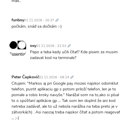
Max..
Trvalý
odkaz
funboy
01.11.2018 - 20:37
počkám, snáď sa dočkám :-)
Trvalý
odkaz
oxy
01.11.2018 - 21:53
Pepo a teba kedy učili čítať? Kde pisem ze musim
zadavat kod na terminale?
Trvalý
odkaz
Peter Čapkovič
02.11.2018 - 08:14
Citujem: "Markos aj pri Google pay mozes najskor odomklut
telefon, pustit aplikaciu gp s potom priloží telefon, len je to
pomale a robis kroky navyše." Narážal som na to,ako si písal
to o spúšťaní aplikácie gp ... Tak som len doplnil že ani kod
netreba zadávať, ale to už nebola narážka na teba preto je v
zátvorkách) . Asi naozaj treba najskor čítať a potom reagovať
... ;-)