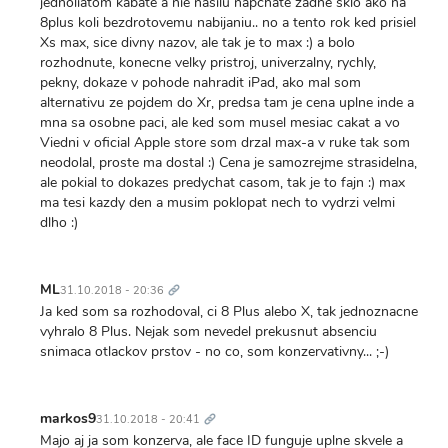
jednoliatom kabate a nie nasilu napchate zadne sklo ako na
8plus koli bezdrotovemu nabijaniu.. no a tento rok ked prisiel
Xs max, sice divny nazov, ale tak je to max :) a bolo
rozhodnute, konecne velky pristroj, univerzalny, rychly,
pekny, dokaze v pohode nahradit iPad, ako mal som
alternativu ze pojdem do Xr, predsa tam je cena uplne inde a
mna sa osobne paci, ale ked som musel mesiac cakat a vo
Viedni v oficial Apple store som drzal max-a v ruke tak som
neodolal, proste ma dostal :) Cena je samozrejme strasidelna,
ale pokial to dokazes predychat casom, tak je to fajn :) max
ma tesi kazdy den a musim poklopat nech to vydrzi velmi
dlho :)
Trvalý
odkaz
ML
31.10.2018 - 20:36
Ja ked som sa rozhodoval, ci 8 Plus alebo X, tak jednoznacne
vyhralo 8 Plus. Nejak som nevedel prekusnut absenciu
snimaca otlackov prstov - no co, som konzervativny... ;-)
Trvalý
odkaz
markos9
31.10.2018 - 20:41
Majo aj ja som konzerva, ale face ID funguje uplne skvele a