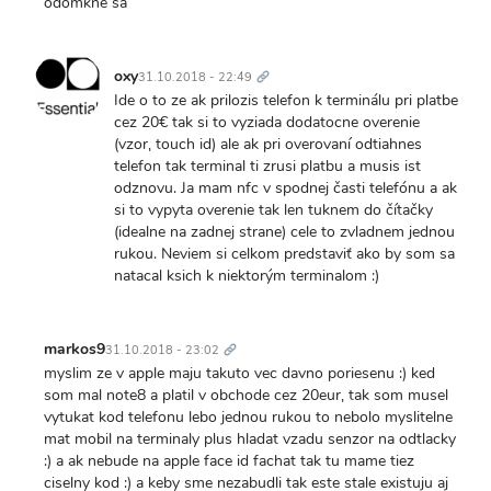
odomkne sa
Trvalý
odkaz
oxy
31.10.2018 - 22:49
Ide o to ze ak prilozis telefon k terminálu pri platbe
cez 20€ tak si to vyziada dodatocne overenie
(vzor, touch id) ale ak pri overovaní odtiahnes
telefon tak terminal ti zrusi platbu a musis ist
odznovu. Ja mam nfc v spodnej časti telefónu a ak
si to vypyta overenie tak len tuknem do čítačky
(idealne na zadnej strane) cele to zvladnem jednou
rukou. Neviem si celkom predstaviť ako by som sa
natacal ksich k niektorým terminalom :)
Trvalý
odkaz
markos9
31.10.2018 - 23:02
myslim ze v apple maju takuto vec davno poriesenu :) ked
som mal note8 a platil v obchode cez 20eur, tak som musel
vytukat kod telefonu lebo jednou rukou to nebolo myslitelne
mat mobil na terminaly plus hladat vzadu senzor na odtlacky
:) a ak nebude na apple face id fachat tak tu mame tiez
ciselny kod :) a keby sme nezabudli tak este stale existuju aj