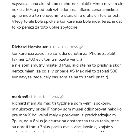
najvyssia cena aku ste boli ochotni zaplatit? Hmm neviem ale
nokie z 50k a pod boli vzhladom na inflaciu cenami niekde
uplne inde a to nehovorim o starsich a drahsich telefonoch.
Vtedy to ale bola spicka a konkurencia bola inde, teraz je dat
tolko penazi za toto uplne zbytocne
Trvalý
odkaz
Richard Hombauer
31.10.2018 - 10:55
konkurencia zavidi, ze su ludia ochotni za iPhone zaplatit
takmer 1700 eur. tomu mozete verit. ;)
a nie som smutny majitel 8 Plus. ako ste na to prisli? ja skor
nerozumiem, za co si v pripade XS Max niekto zaplati 500
eur navyse. teda, cely cas som sa na to snazil prist. :)
Trvalý
odkaz
markos9
31.10.2018 - 12:46
Richard mam Xs max tri tyzdne a som velmi spokojny,
minulorocny pridel iPhonov som musel odignorovat nakolko
pre mna X bol velmi maly v porovnani s predchadzajucim
7plus, no a 8plus je neuraz sa obstarozna tazka tehla, mne
sa oproti tomu 7plus pacilo ovela viac, lahsie aj krajsie v