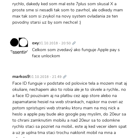
rychlo, dakedy ked som mal este 7plus som skusal X a
proste sme si nesadli tak som to zavrhol, ale odkedy mam
max tak som si zvykol na novy system ovladania ze ten
povodny starsi uz by som nechcel :)
Trvalý
odkaz
oxy
31.10.2018 - 20:50
Celkom som zvedavý ako funguje Apple pay s
face unlockom
Trvalý
odkaz
markos9
31.10.2018 - 21:49
Face ID funguje v podstate od polovice tela a mozem mat aj
okuliare, nechapem ako to robia ale je to skvele a rychle.. no
a face ID pouzivam aj na platbu cez app store alebo na
zapamatanie hesiel na web strankach, najskor ma overi az
potom spristupni web stranku ktoru mam na moj nick a
heslo a apple pay bude ako google pay myslim, do 20eur sa
to chrani zamknutim mobilu a nad 20eur sa to odomkne
rychlo staci sa pozriet na mobil.. este aj ked vecer idem spat
a uz je uplna tma staci trochu naklonit mobil na mna a