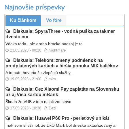
Najnovšie príspevky
Ku článkom
Vo fóre
Diskusia: SpyraThree - vodná puška za takmer
dvesto eur
Vdaka teda...ale draha hracka naozaj je to
23.05.2023 - 00:10
Nightmare
Diskusia: Telekom: zmeny podmienok na
predplatených kartách a širšia ponuka MIX balíčkov
A tomuto hovoria že zlepšujú služby...
19.05.2023 - 21:00
miro
Diskusia: Cez Xiaomi Pay zaplatíte na Slovensku
už aj Visa kartou mBank
Škoda že VUB v tom nejak zaostáva
17.05.2023 - 10:38
Dezi
Diskusia: Huawei P60 Pro - perleťový unikát
Inak som si všimol, že DxO Mark bol dneska aktualizovaný a