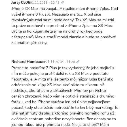
odkaz
Juraj 0506
01.11.2018 - 10:43
iPhone XS Max má zaujal... Aktuálne mám iPhone 7plus. Keď
vyšiel iPhone 8 Plus,X. Nezaujalo ma to... X bol síce
revolučný,ale zdal sa mi nedoladený. Tak XS Max sa mi zdá
to práve orechové na prechod z iPhonu 7plus na XS Max.
Určite si ho kúpim,ale zrejme na druhý rok,keď príde
nástupca XS Max a starší model zlacnie a bude sa predávať
za priatelnejšie ceny.
Trvalý
odkaz
Richard Hombauer
01.11.2018 - 14:28
Presne to hovorím: 7 Plus je tak vydarený, že jeho majiteľ s
ním môže pokojne prežiť ďalší rok a XS Max v podstate
nepotrebuje. A mrzí ma, že tento môj názor ľudia berú ako
odrádzanie od kúpy XS Max. Veď nikto tu nikomu nič
nediktuje, akurát som z aktuálnych iPhonov pri týchto
cenách zhrozený. Načo vám je optická stabilizácia druhého
foťáku, keď ho iPhone využíva len pri úplne najjasnejšom
počasí, kedy stabilizáciu netreba? Je to len blbý marketing. To
isté natiahnutý displej, z ktorého pravého horného rohu už
ovládacie centrum pohodlne nevytiahnete. Bez debaty sa to
jednou rukou bez prehmatu nedá. Nie je to choré? Mám