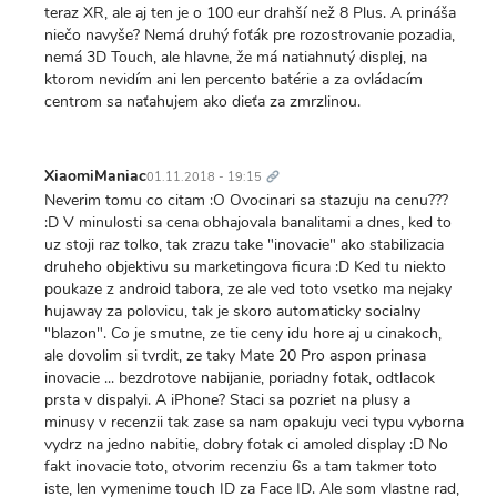
teraz XR, ale aj ten je o 100 eur drahší než 8 Plus. A prináša
niečo navyše? Nemá druhý foťák pre rozostrovanie pozadia,
nemá 3D Touch, ale hlavne, že má natiahnutý displej, na
ktorom nevidím ani len percento batérie a za ovládacím
centrom sa naťahujem ako dieťa za zmrzlinou.
Trvalý
odkaz
XiaomiManiac
01.11.2018 - 19:15
Neverim tomu co citam :O Ovocinari sa stazuju na cenu???
:D V minulosti sa cena obhajovala banalitami a dnes, ked to
uz stoji raz tolko, tak zrazu take "inovacie" ako stabilizacia
druheho objektivu su marketingova ficura :D Ked tu niekto
poukaze z android tabora, ze ale ved toto vsetko ma nejaky
hujaway za polovicu, tak je skoro automaticky socialny
"blazon". Co je smutne, ze tie ceny idu hore aj u cinakoch,
ale dovolim si tvrdit, ze taky Mate 20 Pro aspon prinasa
inovacie ... bezdrotove nabijanie, poriadny fotak, odtlacok
prsta v dispalyi. A iPhone? Staci sa pozriet na plusy a
minusy v recenzii tak zase sa nam opakuju veci typu vyborna
vydrz na jedno nabitie, dobry fotak ci amoled display :D No
fakt inovacie toto, otvorim recenziu 6s a tam takmer toto
iste, len vymenime touch ID za Face ID. Ale som vlastne rad,