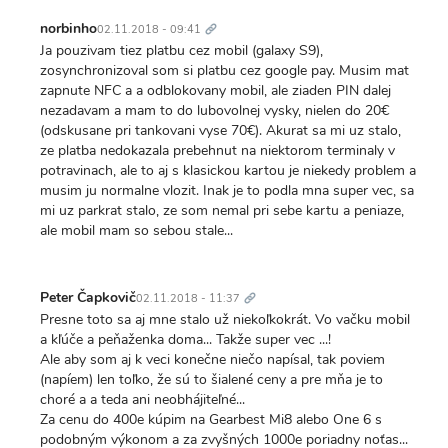
Trvalý
odkaz
norbinho
02.11.2018 - 09:41
Ja pouzivam tiez platbu cez mobil (galaxy S9),
zosynchronizoval som si platbu cez google pay. Musim mat
zapnute NFC a a odblokovany mobil, ale ziaden PIN dalej
nezadavam a mam to do lubovolnej vysky, nielen do 20€
(odskusane pri tankovani vyse 70€). Akurat sa mi uz stalo,
ze platba nedokazala prebehnut na niektorom terminaly v
potravinach, ale to aj s klasickou kartou je niekedy problem a
musim ju normalne vlozit. Inak je to podla mna super vec, sa
mi uz parkrat stalo, ze som nemal pri sebe kartu a peniaze,
ale mobil mam so sebou stale...
Trvalý
odkaz
Peter Čapkovič
02.11.2018 - 11:37
Presne toto sa aj mne stalo už niekoľkokrát. Vo vačku mobil
a kľúče a peňaženka doma... Takže super vec ...!
Ale aby som aj k veci konečne niečo napísal, tak poviem
(napíem) len toľko, že sú to šialené ceny a pre mňa je to
choré a a teda ani neobhájiteľné...
Za cenu do 400e kúpim na Gearbest Mi8 alebo One 6 s
podobným výkonom a za zvyšných 1000e poriadny noťas...