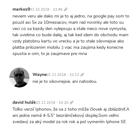
Trvalý
odkaz
markos9
31.10.2018 - 23:46
neviem veru ale dako mi je to aj jedno, na google pay som to
pouzil asi 5x za 10mesiacov, mam rad novinky ale toto su
veci co sa kazdy den vylepsuju a stale nieco nove vymyslia,
tak uvidime co bude dalej, aj tak ked idem do obchodu mam
vzdy platobnu kartu vo vrecku a je to stale silovnejsie ako
platba prilozenim mobilu :) viac ma zaujima kedy konecne
spustia e-sim, to je zaujimave pre mna
Trvalý
odkaz
Wayne
01.11.2018 - 10:13
nie je to sikovnejsie. ani nahodou.
Trvalý
odkaz
david hulák
01.11.2018 - 10:20
Toľko verzií Iphonov, že sa z toho môže človek aj zblázdniť.A
ani jedne nemá 4-5.5” bezrámčekový displej.Som veľmi
zvedavý za aký model za rok rok a pol vymením Iphone SE
Trvalý