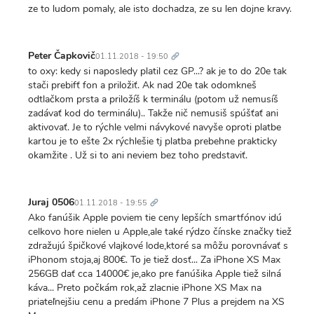
ze to ludom pomaly, ale isto dochadza, ze su len dojne kravy.
Trvalý
odkaz
Peter Čapkovič
01.11.2018 - 19:50
to oxy: kedy si naposledy platil cez GP...? ak je to do 20e tak
stači prebifť fon a priložiť. Ak nad 20e tak odomkneš
odtlačkom prsta a priložíš k terminálu (potom už nemusíš
zadávať kod do terminálu).. Takže nič nemusiš spúšťať ani
aktivovať. Je to rýchle velmi návykové navyše oproti platbe
kartou je to ešte 2x rýchlešie tj platba prebehne prakticky
okamžite . Už si to ani neviem bez toho predstaviť.
Trvalý
odkaz
Juraj 0506
01.11.2018 - 19:55
Ako fanúšik Apple poviem tie ceny lepších smartfónov idú
celkovo hore nielen u Apple,ale také rýdzo čínske značky tiež
zdražujú špičkové vlajkové lode,ktoré sa môžu porovnávať s
iPhonom stoja,aj 800€. To je tiež dosť... Za iPhone XS Max
256GB dať cca 14000€ je,ako pre fanúšika Apple tiež silná
káva... Preto počkám rok,až zlacnie iPhone XS Max na
priateľnejšiu cenu a predám iPhone 7 Plus a prejdem na XS