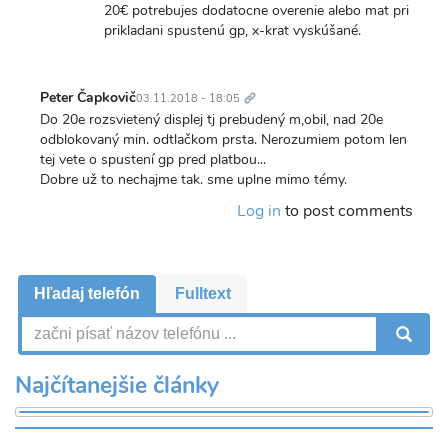
20€ potrebujes dodatocne overenie alebo mat pri
prikladani spustenú gp, x-krat vyskúšané.
Trvalý
odkaz
Peter Čapkovič
03.11.2018 - 18:05
Do 20e rozsvietený displej tj prebudený m,obil, nad 20e
odblokovaný min. odtlačkom prsta. Nerozumiem potom len
tej vete o spustení gp pred platbou...
Dobre už to nechajme tak. sme uplne mimo témy.
Log in
to post comments
Hľadaj telefón
Fulltext
V
Najčítanejšie články