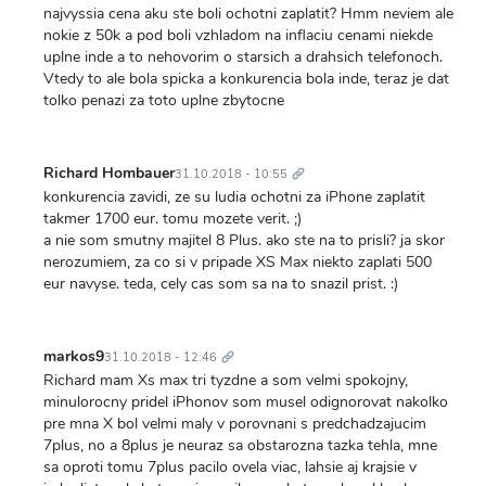
najvyssia cena aku ste boli ochotni zaplatit? Hmm neviem ale
nokie z 50k a pod boli vzhladom na inflaciu cenami niekde
uplne inde a to nehovorim o starsich a drahsich telefonoch.
Vtedy to ale bola spicka a konkurencia bola inde, teraz je dat
tolko penazi za toto uplne zbytocne
Trvalý
odkaz
Richard Hombauer
31.10.2018 - 10:55
konkurencia zavidi, ze su ludia ochotni za iPhone zaplatit
takmer 1700 eur. tomu mozete verit. ;)
a nie som smutny majitel 8 Plus. ako ste na to prisli? ja skor
nerozumiem, za co si v pripade XS Max niekto zaplati 500
eur navyse. teda, cely cas som sa na to snazil prist. :)
Trvalý
odkaz
markos9
31.10.2018 - 12:46
Richard mam Xs max tri tyzdne a som velmi spokojny,
minulorocny pridel iPhonov som musel odignorovat nakolko
pre mna X bol velmi maly v porovnani s predchadzajucim
7plus, no a 8plus je neuraz sa obstarozna tazka tehla, mne
sa oproti tomu 7plus pacilo ovela viac, lahsie aj krajsie v