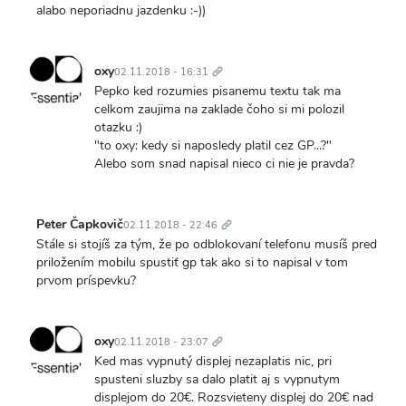
alabo neporiadnu jazdenku :-))
Trvalý
odkaz
oxy
02.11.2018 - 16:31
Pepko ked rozumies pisanemu textu tak ma
celkom zaujima na zaklade čoho si mi polozil
otazku :)
"to oxy: kedy si naposledy platil cez GP...?"
Alebo som snad napisal nieco ci nie je pravda?
Trvalý
odkaz
Peter Čapkovič
02.11.2018 - 22:46
Stále si stojíš za tým, že po odblokovaní telefonu musíš pred
priložením mobilu spustiť gp tak ako si to napisal v tom
prvom príspevku?
Trvalý
odkaz
oxy
02.11.2018 - 23:07
Ked mas vypnutý displej nezaplatis nic, pri
spusteni sluzby sa dalo platit aj s vypnutym
displejom do 20€. Rozsvieteny displej do 20€ nad