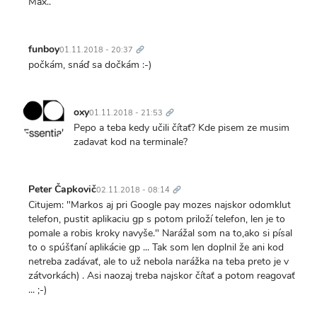
Max..
Trvalý
odkaz
funboy
01.11.2018 - 20:37
počkám, snáď sa dočkám :-)
Trvalý
odkaz
oxy
01.11.2018 - 21:53
Pepo a teba kedy učili čítať? Kde pisem ze musim
zadavat kod na terminale?
Trvalý
odkaz
Peter Čapkovič
02.11.2018 - 08:14
Citujem: "Markos aj pri Google pay mozes najskor odomklut
telefon, pustit aplikaciu gp s potom priloží telefon, len je to
pomale a robis kroky navyše." Narážal som na to,ako si písal
to o spúšťaní aplikácie gp ... Tak som len doplnil že ani kod
netreba zadávať, ale to už nebola narážka na teba preto je v
zátvorkách) . Asi naozaj treba najskor čítať a potom reagovať
... ;-)