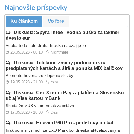
Najnovšie príspevky
Ku článkom
Vo fóre
Diskusia: SpyraThree - vodná puška za takmer
dvesto eur
Vdaka teda...ale draha hracka naozaj je to
23.05.2023 - 00:10
Nightmare
Diskusia: Telekom: zmeny podmienok na
predplatených kartách a širšia ponuka MIX balíčkov
A tomuto hovoria že zlepšujú služby...
19.05.2023 - 21:00
miro
Diskusia: Cez Xiaomi Pay zaplatíte na Slovensku
už aj Visa kartou mBank
Škoda že VUB v tom nejak zaostáva
17.05.2023 - 10:38
Dezi
Diskusia: Huawei P60 Pro - perleťový unikát
Inak som si všimol, že DxO Mark bol dneska aktualizovaný a