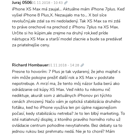
odkaz
Juraj 0506
01.11.2018 - 10:43
iPhone XS Max má zaujal... Aktuálne mám iPhone 7plus. Keď
vyšiel iPhone 8 Plus,X. Nezaujalo ma to... X bol síce
revolučný,ale zdal sa mi nedoladený. Tak XS Max sa mi zdá
to práve orechové na prechod z iPhonu 7plus na XS Max.
Určite si ho kúpim,ale zrejme na druhý rok,keď príde
nástupca XS Max a starší model zlacnie a bude sa predávať
za priatelnejšie ceny.
Trvalý
odkaz
Richard Hombauer
01.11.2018 - 14:28
Presne to hovorím: 7 Plus je tak vydarený, že jeho majiteľ s
ním môže pokojne prežiť ďalší rok a XS Max v podstate
nepotrebuje. A mrzí ma, že tento môj názor ľudia berú ako
odrádzanie od kúpy XS Max. Veď nikto tu nikomu nič
nediktuje, akurát som z aktuálnych iPhonov pri týchto
cenách zhrozený. Načo vám je optická stabilizácia druhého
foťáku, keď ho iPhone využíva len pri úplne najjasnejšom
počasí, kedy stabilizáciu netreba? Je to len blbý marketing. To
isté natiahnutý displej, z ktorého pravého horného rohu už
ovládacie centrum pohodlne nevytiahnete. Bez debaty sa to
jednou rukou bez prehmatu nedá. Nie je to choré? Mám