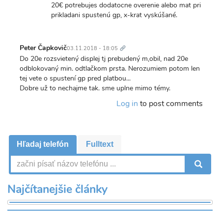
20€ potrebujes dodatocne overenie alebo mat pri
prikladani spustenú gp, x-krat vyskúšané.
Trvalý
odkaz
Peter Čapkovič
03.11.2018 - 18:05
Do 20e rozsvietený displej tj prebudený m,obil, nad 20e
odblokovaný min. odtlačkom prsta. Nerozumiem potom len
tej vete o spustení gp pred platbou...
Dobre už to nechajme tak. sme uplne mimo témy.
Log in
to post comments
Hľadaj telefón
Fulltext
V
Najčítanejšie články