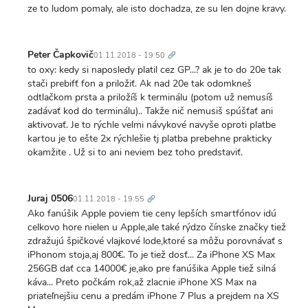
ze to ludom pomaly, ale isto dochadza, ze su len dojne kravy.
Trvalý
odkaz
Peter Čapkovič
01.11.2018 - 19:50
to oxy: kedy si naposledy platil cez GP...? ak je to do 20e tak
stači prebifť fon a priložiť. Ak nad 20e tak odomkneš
odtlačkom prsta a priložíš k terminálu (potom už nemusíš
zadávať kod do terminálu).. Takže nič nemusiš spúšťať ani
aktivovať. Je to rýchle velmi návykové navyše oproti platbe
kartou je to ešte 2x rýchlešie tj platba prebehne prakticky
okamžite . Už si to ani neviem bez toho predstaviť.
Trvalý
odkaz
Juraj 0506
01.11.2018 - 19:55
Ako fanúšik Apple poviem tie ceny lepších smartfónov idú
celkovo hore nielen u Apple,ale také rýdzo čínske značky tiež
zdražujú špičkové vlajkové lode,ktoré sa môžu porovnávať s
iPhonom stoja,aj 800€. To je tiež dosť... Za iPhone XS Max
256GB dať cca 14000€ je,ako pre fanúšika Apple tiež silná
káva... Preto počkám rok,až zlacnie iPhone XS Max na
priateľnejšiu cenu a predám iPhone 7 Plus a prejdem na XS