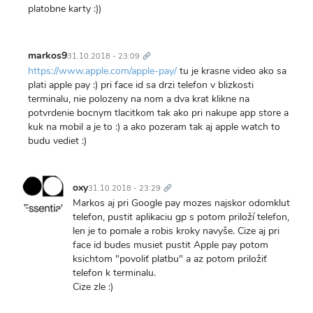
platobne karty :))
Trvalý
odkaz
markos9
31.10.2018 - 23:09
https://www.apple.com/apple-pay/
tu je krasne video ako sa
plati apple pay :) pri face id sa drzi telefon v blizkosti
terminalu, nie polozeny na nom a dva krat klikne na
potvrdenie bocnym tlacitkom tak ako pri nakupe app store a
kuk na mobil a je to :) a ako pozeram tak aj apple watch to
budu vediet :)
Trvalý
odkaz
oxy
31.10.2018 - 23:29
Markos aj pri Google pay mozes najskor odomklut
telefon, pustit aplikaciu gp s potom priloží telefon,
len je to pomale a robis kroky navyše. Cize aj pri
face id budes musiet pustit Apple pay potom
ksichtom "povoliť platbu" a az potom priložiť
telefon k terminalu.
Cize zle :)