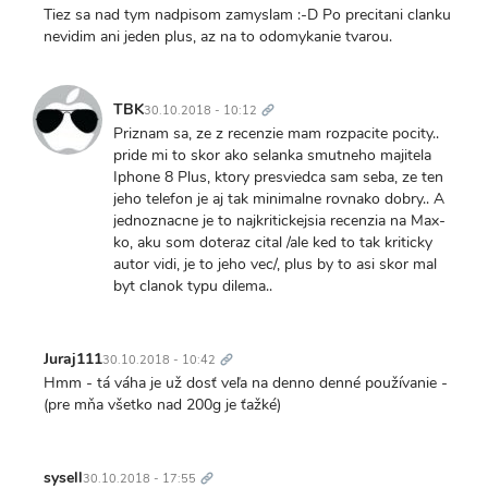
Tiez sa nad tym nadpisom zamyslam :-D Po precitani clanku
nevidim ani jeden plus, az na to odomykanie tvarou.
Trvalý
odkaz
TBK
30.10.2018 - 10:12
Priznam sa, ze z recenzie mam rozpacite pocity..
pride mi to skor ako selanka smutneho majitela
Iphone 8 Plus, ktory presviedca sam seba, ze ten
jeho telefon je aj tak minimalne rovnako dobry.. A
jednoznacne je to najkritickejsia recenzia na Max-
ko, aku som doteraz cital /ale ked to tak kriticky
autor vidi, je to jeho vec/, plus by to asi skor mal
byt clanok typu dilema..
Trvalý
odkaz
Juraj111
30.10.2018 - 10:42
Hmm - tá váha je už dosť veľa na denno denné používanie -
(pre mňa všetko nad 200g je ťažké)
Trvalý
odkaz
sysell
30.10.2018 - 17:55