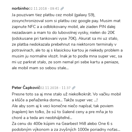
Trvalý
odkaz
norbinho
02.11.2018 - 09:41
Ja pouzivam tiez platbu cez mobil (galaxy S9),
zosynchronizoval som si platbu cez google pay. Musim mat
zapnute NFC a a odblokovany mobil, ale ziaden PIN dalej
nezadavam a mam to do lubovolnej vysky, nielen do 20€
(odskusane pri tankovani vyse 70€). Akurat sa mi uz stalo,
ze platba nedokazala prebehnut na niektorom terminaly v
potravinach, ale to aj s klasickou kartou je niekedy problem a
musim ju normalne vlozit. Inak je to podla mna super vec, sa
mi uz parkrat stalo, ze som nemal pri sebe kartu a peniaze,
ale mobil mam so sebou stale...
Trvalý
odkaz
Peter Čapkovič
02.11.2018 - 11:37
Presne toto sa aj mne stalo už niekoľkokrát. Vo vačku mobil
a kľúče a peňaženka doma... Takže super vec ...!
Ale aby som aj k veci konečne niečo napísal, tak poviem
(napíem) len toľko, že sú to šialené ceny a pre mňa je to
choré a a teda ani neobhájiteľné...
Za cenu do 400e kúpim na Gearbest Mi8 alebo One 6 s
podobným výkonom a za zvyšných 1000e poriadny noťas...