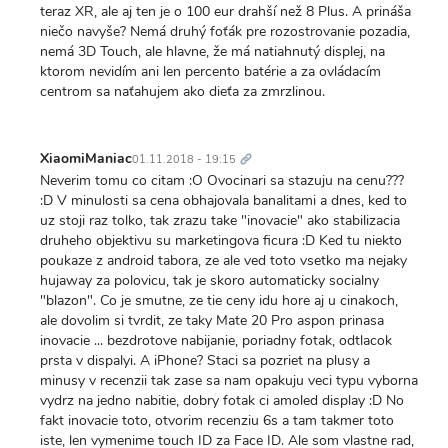
teraz XR, ale aj ten je o 100 eur drahší než 8 Plus. A prináša
niečo navyše? Nemá druhý foťák pre rozostrovanie pozadia,
nemá 3D Touch, ale hlavne, že má natiahnutý displej, na
ktorom nevidím ani len percento batérie a za ovládacím
centrom sa naťahujem ako dieťa za zmrzlinou.
Trvalý
odkaz
XiaomiManiac
01.11.2018 - 19:15
Neverim tomu co citam :O Ovocinari sa stazuju na cenu???
:D V minulosti sa cena obhajovala banalitami a dnes, ked to
uz stoji raz tolko, tak zrazu take "inovacie" ako stabilizacia
druheho objektivu su marketingova ficura :D Ked tu niekto
poukaze z android tabora, ze ale ved toto vsetko ma nejaky
hujaway za polovicu, tak je skoro automaticky socialny
"blazon". Co je smutne, ze tie ceny idu hore aj u cinakoch,
ale dovolim si tvrdit, ze taky Mate 20 Pro aspon prinasa
inovacie ... bezdrotove nabijanie, poriadny fotak, odtlacok
prsta v dispalyi. A iPhone? Staci sa pozriet na plusy a
minusy v recenzii tak zase sa nam opakuju veci typu vyborna
vydrz na jedno nabitie, dobry fotak ci amoled display :D No
fakt inovacie toto, otvorim recenziu 6s a tam takmer toto
iste, len vymenime touch ID za Face ID. Ale som vlastne rad,