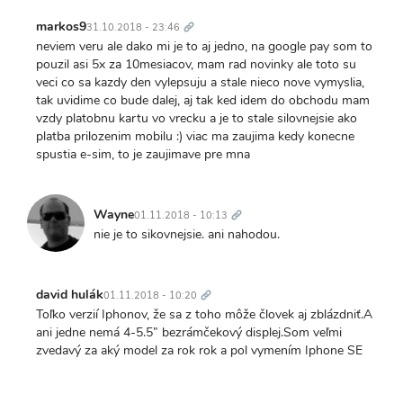
Trvalý
odkaz
markos9
31.10.2018 - 23:46
neviem veru ale dako mi je to aj jedno, na google pay som to
pouzil asi 5x za 10mesiacov, mam rad novinky ale toto su
veci co sa kazdy den vylepsuju a stale nieco nove vymyslia,
tak uvidime co bude dalej, aj tak ked idem do obchodu mam
vzdy platobnu kartu vo vrecku a je to stale silovnejsie ako
platba prilozenim mobilu :) viac ma zaujima kedy konecne
spustia e-sim, to je zaujimave pre mna
Trvalý
odkaz
Wayne
01.11.2018 - 10:13
nie je to sikovnejsie. ani nahodou.
Trvalý
odkaz
david hulák
01.11.2018 - 10:20
Toľko verzií Iphonov, že sa z toho môže človek aj zblázdniť.A
ani jedne nemá 4-5.5” bezrámčekový displej.Som veľmi
zvedavý za aký model za rok rok a pol vymením Iphone SE
Trvalý