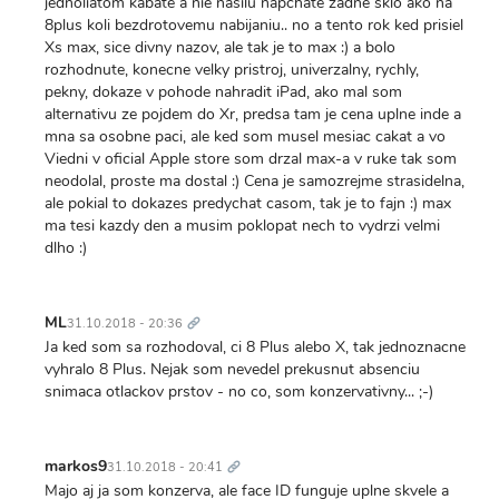
jednoliatom kabate a nie nasilu napchate zadne sklo ako na
8plus koli bezdrotovemu nabijaniu.. no a tento rok ked prisiel
Xs max, sice divny nazov, ale tak je to max :) a bolo
rozhodnute, konecne velky pristroj, univerzalny, rychly,
pekny, dokaze v pohode nahradit iPad, ako mal som
alternativu ze pojdem do Xr, predsa tam je cena uplne inde a
mna sa osobne paci, ale ked som musel mesiac cakat a vo
Viedni v oficial Apple store som drzal max-a v ruke tak som
neodolal, proste ma dostal :) Cena je samozrejme strasidelna,
ale pokial to dokazes predychat casom, tak je to fajn :) max
ma tesi kazdy den a musim poklopat nech to vydrzi velmi
dlho :)
Trvalý
odkaz
ML
31.10.2018 - 20:36
Ja ked som sa rozhodoval, ci 8 Plus alebo X, tak jednoznacne
vyhralo 8 Plus. Nejak som nevedel prekusnut absenciu
snimaca otlackov prstov - no co, som konzervativny... ;-)
Trvalý
odkaz
markos9
31.10.2018 - 20:41
Majo aj ja som konzerva, ale face ID funguje uplne skvele a