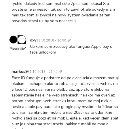
rychlo, dakedy ked som mal este 7plus som skusal X a
proste sme si nesadli tak som to zavrhol, ale odkedy mam
max tak som si zvykol na novy system ovladania ze ten
povodny starsi uz by som nechcel :)
Trvalý
odkaz
oxy
31.10.2018 - 20:50
Celkom som zvedavý ako funguje Apple pay s
face unlockom
Trvalý
odkaz
markos9
31.10.2018 - 21:49
Face ID funguje v podstate od polovice tela a mozem mat aj
okuliare, nechapem ako to robia ale je to skvele a rychle.. no
a face ID pouzivam aj na platbu cez app store alebo na
zapamatanie hesiel na web strankach, najskor ma overi az
potom spristupni web stranku ktoru mam na moj nick a
heslo a apple pay bude ako google pay myslim, do 20eur sa
to chrani zamknutim mobilu a nad 20eur sa to odomkne
rychlo staci sa pozriet na mobil.. este aj ked vecer idem spat
a uz je uplna tma staci trochu naklonit mobil na mna a