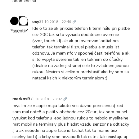
odomkne sa
Trvalý
odkaz
oxy
31.10.2018 - 22:49
Ide o to ze ak prilozis telefon k terminálu pri platbe
cez 20€ tak si to vyziada dodatocne overenie
(vzor, touch id) ale ak pri overovaní odtiahnes
telefon tak terminal ti zrusi platbu a musis ist
odznovu. Ja mam nfc v spodnej časti telefónu a ak
si to vypyta overenie tak len tuknem do čítačky
(idealne na zadnej strane) cele to zvladnem jednou
rukou. Neviem si celkom predstaviť ako by som sa
natacal ksich k niektorým terminalom :)
Trvalý
odkaz
markos9
31.10.2018 - 23:02
myslim ze v apple maju takuto vec davno poriesenu :) ked
som mal note8 a platil v obchode cez 20eur, tak som musel
vytukat kod telefonu lebo jednou rukou to nebolo myslitelne
mat mobil na terminaly plus hladat vzadu senzor na odtlacky
:) a ak nebude na apple face id fachat tak tu mame tiez
ciselny kod :) a keby sme nezabudli tak este stale existuju aj