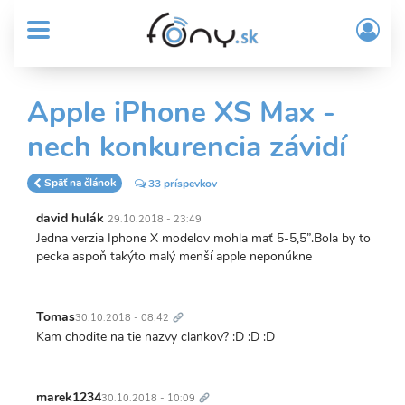
User
Skočiť
Prih
na
MENU
account
/
hlavný
Regi
menu
obsah
Sub
Apple iPhone XS Max -
Header
nech konkurencia závidí
menu
Späť na článok
33 príspevkov
david hulák
29.10.2018 - 23:49
Jedna verzia Iphone X modelov mohla mať 5-5,5”.Bola by to
pecka aspoň takýto malý menší apple neponúkne
Trvalý
odkaz
Tomas
30.10.2018 - 08:42
Kam chodite na tie nazvy clankov? :D :D :D
Trvalý
odkaz
marek1234
30.10.2018 - 10:09