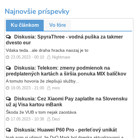
Najnovšie príspevky
Ku článkom
Vo fóre
Diskusia: SpyraThree - vodná puška za takmer
dvesto eur
Vdaka teda...ale draha hracka naozaj je to
23.05.2023 - 00:10
Nightmare
Diskusia: Telekom: zmeny podmienok na
predplatených kartách a širšia ponuka MIX balíčkov
A tomuto hovoria že zlepšujú služby...
19.05.2023 - 21:00
miro
Diskusia: Cez Xiaomi Pay zaplatíte na Slovensku
už aj Visa kartou mBank
Škoda že VUB v tom nejak zaostáva
17.05.2023 - 10:38
Dezi
Diskusia: Huawei P60 Pro - perleťový unikát
Inak som si všimol, že DxO Mark bol dneska aktualizovaný a