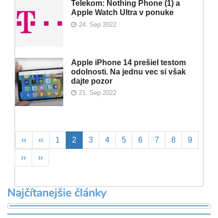
Telekom: Nothing Phone (1) a
Apple Watch Ultra v ponuke
24. Sep 2022
Apple iPhone 14 prešiel testom
odolnosti. Na jednu vec si však
dajte pozor
21. Sep 2022
Pagination
First
‹‹
Previous
‹‹
Page
1
Aktuálna
2
Page
3
Page
4
Page
5
Page
6
Page
7
Page
8
Page
9
page
page
stránka
Ďalšia
››
Posledná
››
strana
strana
Najčítanejšie články