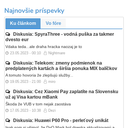
Najnovšie príspevky
Ku článkom
Vo fóre
Diskusia: SpyraThree - vodná puška za takmer
dvesto eur
Vdaka teda...ale draha hracka naozaj je to
23.05.2023 - 00:10
Nightmare
Diskusia: Telekom: zmeny podmienok na
predplatených kartách a širšia ponuka MIX balíčkov
A tomuto hovoria že zlepšujú služby...
19.05.2023 - 21:00
miro
Diskusia: Cez Xiaomi Pay zaplatíte na Slovensku
už aj Visa kartou mBank
Škoda že VUB v tom nejak zaostáva
17.05.2023 - 10:38
Dezi
Diskusia: Huawei P60 Pro - perleťový unikát
Inak som si všimol, že DxO Mark bol dneska aktualizovaný a