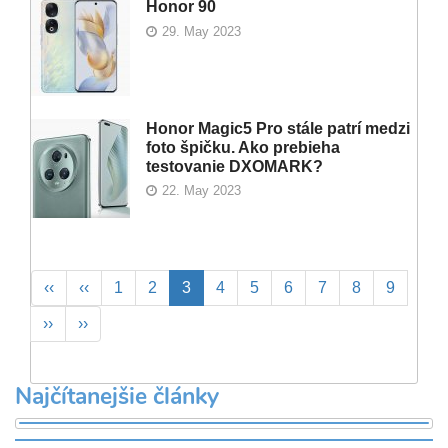
Honor 90
29. May 2023
Honor Magic5 Pro stále patrí medzi
foto špičku. Ako prebieha
testovanie DXOMARK?
22. May 2023
Pagination
First
‹‹
Previous
‹‹
Page
1
Page
2
Aktuálna
3
Page
4
Page
5
Page
6
Page
7
Page
8
Page
9
page
page
stránka
Ďalšia
››
Posledná
››
strana
strana
Najčítanejšie články