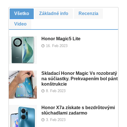
Všetko
Základné info
Recenzia
Video
Honor Magic5 Lite
16. Feb 2023
Skladací Honor Magic Vs rozobratý
na súčiastky. Prekvapením bol pánt
konštrukcie
8. Feb 2023
Honor X7a získate s bezdrôtovými
slúchadlami zadarmo
3. Feb 2023