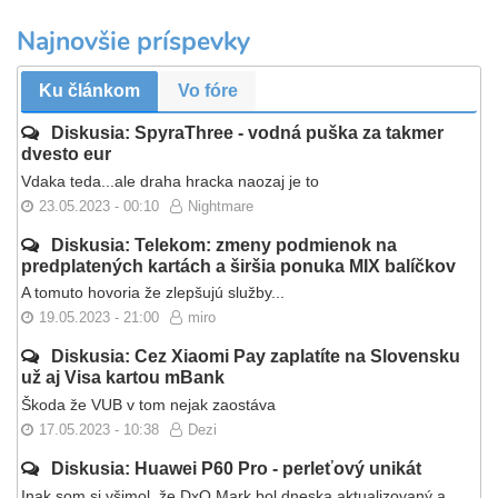
Najnovšie príspevky
Ku článkom
Vo fóre
Diskusia: SpyraThree - vodná puška za takmer
dvesto eur
Vdaka teda...ale draha hracka naozaj je to
23.05.2023 - 00:10
Nightmare
Diskusia: Telekom: zmeny podmienok na
predplatených kartách a širšia ponuka MIX balíčkov
A tomuto hovoria že zlepšujú služby...
19.05.2023 - 21:00
miro
Diskusia: Cez Xiaomi Pay zaplatíte na Slovensku
už aj Visa kartou mBank
Škoda že VUB v tom nejak zaostáva
17.05.2023 - 10:38
Dezi
Diskusia: Huawei P60 Pro - perleťový unikát
Inak som si všimol, že DxO Mark bol dneska aktualizovaný a